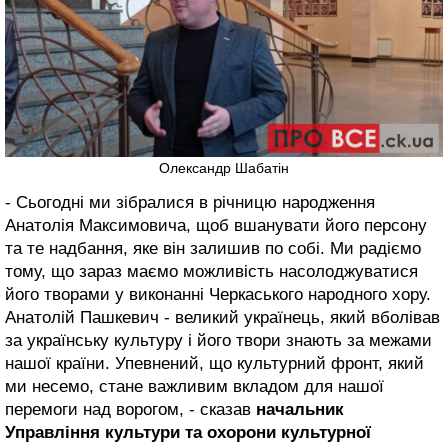
Олександр Шабатін
- Сьогодні ми зібралися в річницю народження
Анатолія Максимовича, щоб вшанувати його персону
та те надбання, яке він залишив по собі. Ми радіємо
тому, що зараз маємо можливість насолоджуватися
його творами у виконанні Черкаського народного хору.
Анатолій Пашкевич - великий українець, який вболівав
за українську культуру і його твори знають за межами
нашої країни. Упевнений, що культурний фронт, який
ми несемо, стане важливим вкладом для нашої
перемоги над ворогом, - сказав
начальник
Управління культури та охорони культурної