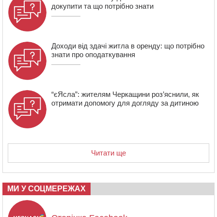
16:07
У Черкасах за ніч виявили 15 порушників
докупити та що потрібно знати
комендантської години та 10 нетверезих водіїв
15:12
На Золотоніщині водійка збила пішохода, який
перебігав дорогу
Доходи від здачі житла в оренду: що потрібно
знати про оподаткування
“єЯсла”: жителям Черкащини роз’яснили, як
отримати допомогу для догляду за дитиною
Читати ще
МИ У СОЦМЕРЕЖАХ