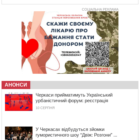
рада
СОЦІАЛЬНА РЕКЛАМА
10:40
У Вільшанській громаді попрощалися із
захисником, який помер від тяжких поранень
09:59
Всі опинилися в кюветі: у Будищі зіткнулися два
автомобілі та мотоцикл
09:20
На Черкащині боржникам за електроенергію
нарахують 3% річних та інфляційні втрати
08:22
Черкащина серед лідерів за кількістю штрафів для
підприємств через неподання даних про транспорт до
ТЦК
07:35
Черкаси прийматимуть Український урбаністичний
форум: реєстрація
АНОНСИ
09 СЕРПНЯ 2026, НЕДІЛЯ
Черкаси прийматимуть Український
19:08
На Чорнобаївщині конфіскували землю на користь
урбаністичний форум: реєстрація
держави, але оренду не припинили: прокуратура
10 СЕРПНЯ
звернулася до суду
17:27
У Черкасах триває завершальний етап прийому заяв
на літній відпочинок дітей пільгових категорій
У Черкасах відбудуться зйомки
15:32
«Будеш пожежним!»: рятувальник з Умані про
гумористичного шоу “Двіж: Розгони” ...
професію, що почалася з його власного порятунку