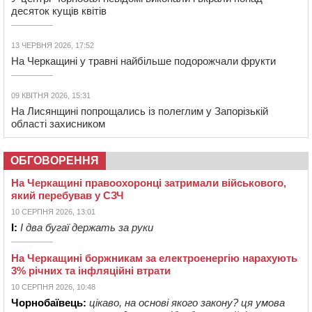
десяток кущів квітів
13 ЧЕРВНЯ 2026, 17:52
На Черкащині у травні найбільше подорожчали фрукти
09 КВІТНЯ 2026, 15:31
На Лисянщині попрощались із полеглим у Запорізькій
області захисником
ОБГОВОРЕННЯ
На Черкащині правоохоронці затримали військового,
який перебував у СЗЧ
10 СЕРПНЯ 2026, 13:01
І:
І два бугаї держать за руки
На Черкащині боржникам за електроенергію нарахують
3% річних та інфляційні втрати
10 СЕРПНЯ 2026, 10:48
Чорнобаївець:
цікаво, на основі якого закону? ця умова