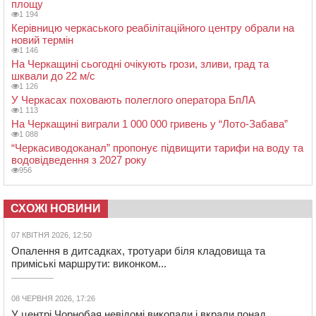
площу
1 194
Керівницю черкаського реабілітаційного центру обрали на
новий термін
1 146
На Черкащині сьогодні очікують грози, зливи, град та
шквали до 22 м/с
1 126
У Черкасах поховають полеглого оператора БпЛА
1 113
На Черкащині виграли 1 000 000 гривень у “Лото-Забава”
1 088
“Черкасиводоканал” пропонує підвищити тарифи на воду та
водовідведення з 2027 року
956
СХОЖІ НОВИНИ
07 КВІТНЯ 2026, 12:50
Опалення в дитсадках, тротуари біля кладовища та
приміські маршрути: виконком...
08 ЧЕРВНЯ 2026, 17:26
У центрі Чорнобая невідомі викопали і вкрали понад