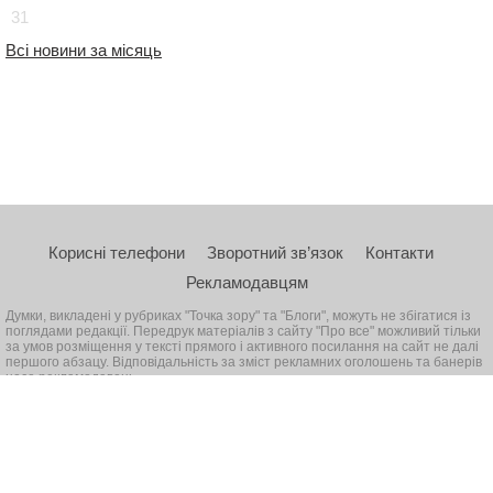
31
Всі новини за місяць
Корисні телефони
Зворотний зв’язок
Контакти
Рекламодавцям
Думки, викладені у рубриках "Точка зору" та "Блоги", можуть не збігатися із
поглядами редакції. Передрук матеріалів з сайту "Про все" можливий тільки
за умов розміщення у тексті прямого і активного посилання на сайт не далі
першого абзацу. Відповідальність за зміст рекламних оголошень та банерів
несе рекламодавець
© 2026, Всі права захищені