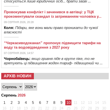
стосується лише юридичних осіб... брати зайві ...
Провокував конфлікт і зачинився в автівці: у ТЦК
прокоментували скандал із затриманням чоловіка у...
09 СЕРПНЯ 2026, 20:28
Коля:
Підари, яке вони мали право проникати до чужої
власності
“Черкасиводоканал” пропонує підвищити тарифи на
воду та водовідведення з 2027 року
07 СЕРПНЯ 2026, 14:57
Чорнобаївець:
якщо гривня піде в круте піке, то не
врятують ці підвищення жоден тариф- підвищений чи ...
АРХІВ НОВИН
Серпень
2026
1
2
3
4
5
6
7
8
9
10
11
12
13
14
15
16
17
18
19
20
21
22
23
24
25
26
27
28
29
30