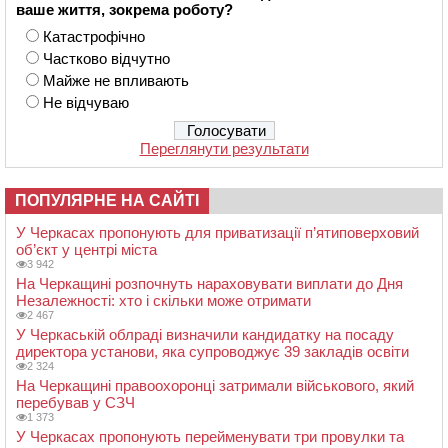
ваше життя, зокрема роботу?
Катастрофічно
Частково відчутно
Майже не впливають
Не відчуваю
Переглянути результати
ПОПУЛЯРНЕ НА САЙТІ
У Черкасах пропонують для приватизації п’ятиповерховий
об’єкт у центрі міста
3 942
На Черкащині розпочнуть нараховувати виплати до Дня
Незалежності: хто і скільки може отримати
2 467
У Черкаській облраді визначили кандидатку на посаду
директора установи, яка супроводжує 39 закладів освіти
2 324
На Черкащині правоохоронці затримали військового, який
перебував у СЗЧ
1 373
У Черкасах пропонують перейменувати три провулки та