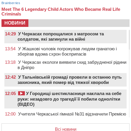
НОВИНИ
14:29
У Черкасах попрощалися з матросом та
солдатом, які загинули на війні
13:54
У Жашкові чоловік погрожував людям гранатою і
зберігав вдома схрон боєприпасів
13:18
У Черкасах екологи виявили скид забрудненої рідини
в Дніпро
12:42
У Тальнівській громаді провели в останню путь
захисника, який помер від тяжкої хвороби
12:05
У Городищі шестикласниця наклала на себе
руки: незадовго до трагедії її побили однолітки
(ВІДЕО)
12:00
Учителя Черкаської гімназії №31 відзначили Премією
Кабміну
11:19
На Черкащині запрацювала Мистецько-краєзнавча
Всі новини