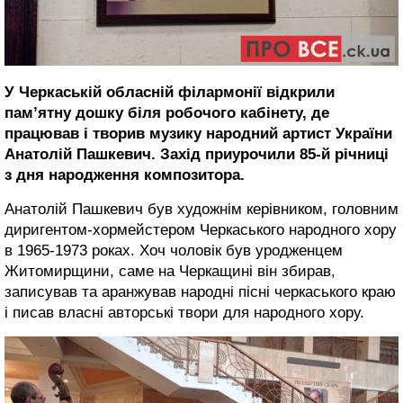
У Черкаській обласній філармонії відкрили
пам’ятну дошку біля робочого кабінету, де
працював і творив музику народний артист України
Анатолій Пашкевич. Захід приурочили 85-й річниці
з дня народження композитора.
Анатолій Пашкевич був художнім керівником, головним
диригентом-хормейстером Черкаського народного хору
в 1965-1973 роках. Хоч чоловік був уродженцем
Житомирщини, саме на Черкащині він збирав,
записував та аранжував народні пісні черкаського краю
і писав власні авторські твори для народного хору.