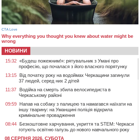
НОВИНИ
15:32
«Будеш пожежним!»: рятувальник з Умані про
професію, що почалася з його власного порятунку
13:15
Від початку року на водоймах Черкащини загинули
37 людей, серед них 2 дітей
11:37
Водійка на смерть збила велосипедиста в
Черкаському районі
09:59
Напав на собаку з палицею та намагався наїхати на
іншу тварину: на Уманщині поліція відкрила
кримінальне провадження
08:44
Безкоштовне харчування, укриття та STEM: Черкаси
готують освітню галузь до нового навчального року
08 СЕРПНЯ 2026, СУБОТА