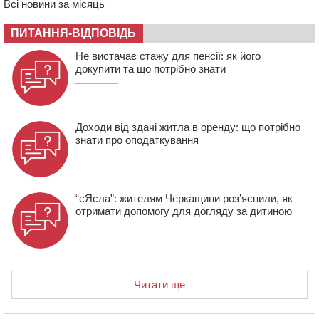
Всі новини за місяць
освіти через закупівлю електрики за завищеною
ціною
ПИТАННЯ-ВІДПОВІДЬ
16:40
У Черкасах провели в останню путь двох
Не вистачає стажу для пенсії: як його
загиблих воїнів
докупити та що потрібно знати
16:07
До 1 вересня у Черкасах оновлюють дорожню
розмітку біля навчальних закладів (ФОТОФАКТ)
Доходи від здачі житла в оренду: що потрібно
знати про оподаткування
“єЯсла”: жителям Черкащини роз’яснили, як
отримати допомогу для догляду за дитиною
Читати ще