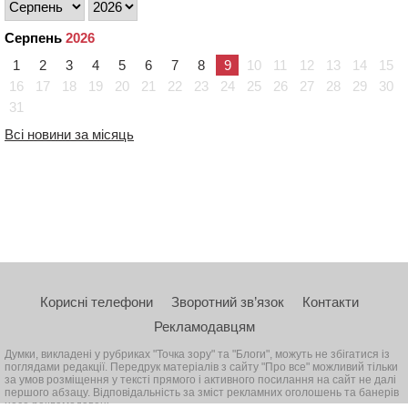
Серпень
2026
1
2
3
4
5
6
7
8
9
10
11
12
13
14
15
16
17
18
19
20
21
22
23
24
25
26
27
28
29
30
31
Всі новини за місяць
Корисні телефони
Зворотний зв’язок
Контакти
Рекламодавцям
Думки, викладені у рубриках "Точка зору" та "Блоги", можуть не збігатися із
поглядами редакції. Передрук матеріалів з сайту "Про все" можливий тільки
за умов розміщення у тексті прямого і активного посилання на сайт не далі
першого абзацу. Відповідальність за зміст рекламних оголошень та банерів
несе рекламодавець