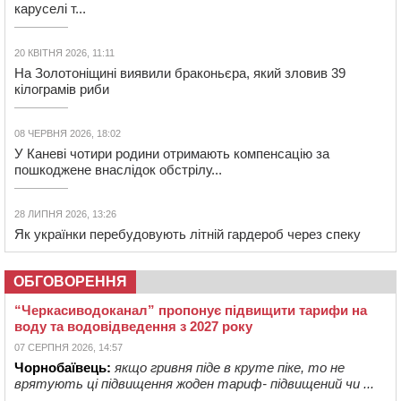
каруселі т...
20 КВІТНЯ 2026, 11:11
На Золотоніщині виявили браконьєра, який зловив 39
кілограмів риби
08 ЧЕРВНЯ 2026, 18:02
У Каневі чотири родини отримають компенсацію за
пошкоджене внаслідок обстрілу...
28 ЛИПНЯ 2026, 13:26
Як українки перебудовують літній гардероб через спеку
ОБГОВОРЕННЯ
“Черкасиводоканал” пропонує підвищити тарифи на
воду та водовідведення з 2027 року
07 СЕРПНЯ 2026, 14:57
Чорнобаївець:
якщо гривня піде в круте піке, то не
врятують ці підвищення жоден тариф- підвищений чи ...