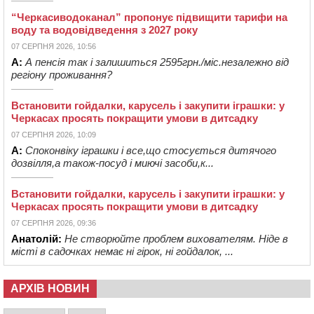
“Черкасиводоканал” пропонує підвищити тарифи на
воду та водовідведення з 2027 року
07 СЕРПНЯ 2026, 10:56
А:
А пенсія так і залишиться 2595грн./міс.незалежно від
регіону проживання?
Встановити гойдалки, карусель і закупити іграшки: у
Черкасах просять покращити умови в дитсадку
07 СЕРПНЯ 2026, 10:09
А:
Споконвіку іграшки і все,що стосується дитячого
дозвілля,а також-посуд і миючі засоби,к...
Встановити гойдалки, карусель і закупити іграшки: у
Черкасах просять покращити умови в дитсадку
07 СЕРПНЯ 2026, 09:36
Анатолій:
Не створюйте проблем вихователям. Ніде в
місті в садочках немає ні гірок, ні гойдалок, ...
АРХІВ НОВИН