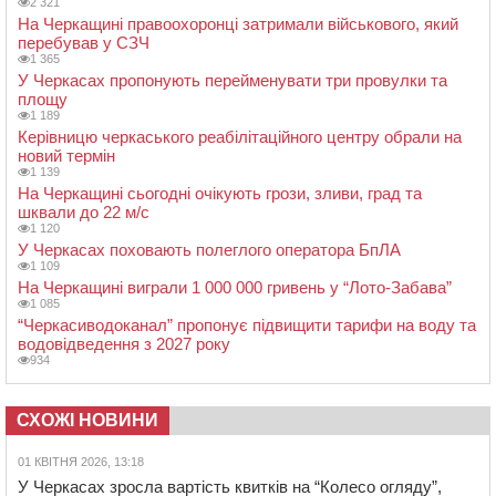
2 321
На Черкащині правоохоронці затримали військового, який
перебував у СЗЧ
1 365
У Черкасах пропонують перейменувати три провулки та
площу
1 189
Керівницю черкаського реабілітаційного центру обрали на
новий термін
1 139
На Черкащині сьогодні очікують грози, зливи, град та
шквали до 22 м/с
1 120
У Черкасах поховають полеглого оператора БпЛА
1 109
На Черкащині виграли 1 000 000 гривень у “Лото-Забава”
1 085
“Черкасиводоканал” пропонує підвищити тарифи на воду та
водовідведення з 2027 року
934
СХОЖІ НОВИНИ
01 КВІТНЯ 2026, 13:18
У Черкасах зросла вартість квитків на “Колесо огляду”,