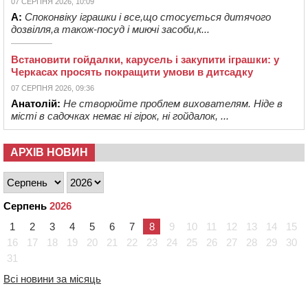
07 СЕРПНЯ 2026, 10:09
А:
Споконвіку іграшки і все,що стосується дитячого
дозвілля,а також-посуд і миючі засоби,к...
Встановити гойдалки, карусель і закупити іграшки: у
Черкасах просять покращити умови в дитсадку
07 СЕРПНЯ 2026, 09:36
Анатолій:
Не створюйте проблем вихователям. Ніде в
місті в садочках немає ні гірок, ні гойдалок, ...
АРХІВ НОВИН
Серпень
2026
1
2
3
4
5
6
7
8
9
10
11
12
13
14
15
16
17
18
19
20
21
22
23
24
25
26
27
28
29
30
31
Всі новини за місяць