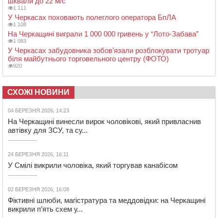
шквали до 22 м/с
1 111
У Черкасах поховають полеглого оператора БпЛА
1 108
На Черкащині виграли 1 000 000 гривень у “Лото-Забава”
1 083
У Черкасах забудовника зобов’язали розблокувати тротуар
біля майбутнього торговельного центру (ФОТО)
920
СХОЖІ НОВИНИ
04 БЕРЕЗНЯ 2026, 14:23
На Черкащині винесли вирок чоловікові, який привласнив
автівку для ЗСУ, та су...
24 БЕРЕЗНЯ 2026, 16:11
У Смілі викрили чоловіка, який торгував канабісом
02 БЕРЕЗНЯ 2026, 16:08
Фіктивні шлюби, магістратура та меддовідки: на Черкащині
викрили п’ять схем у...