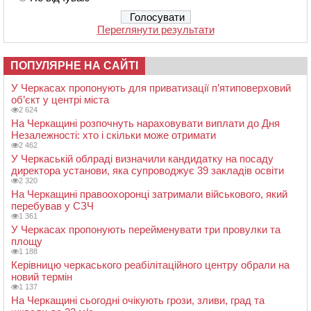
Переглянути результати
ПОПУЛЯРНЕ НА САЙТІ
У Черкасах пропонують для приватизації п’ятиповерховий
об’єкт у центрі міста
2 624
На Черкащині розпочнуть нараховувати виплати до Дня
Незалежності: хто і скільки може отримати
2 462
У Черкаській облраді визначили кандидатку на посаду
директора установи, яка супроводжує 39 закладів освіти
2 320
На Черкащині правоохоронці затримали військового, який
перебував у СЗЧ
1 361
У Черкасах пропонують перейменувати три провулки та
площу
1 188
Керівницю черкаського реабілітаційного центру обрали на
новий термін
1 137
На Черкащині сьогодні очікують грози, зливи, град та