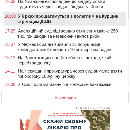
19:33
На Уманщині експосадовицю відділу освіти
судитимуть через завдані бюджету збитки
18:30
У Єрках прощатимуться з полеглим на Курщині
стрільцем ДШВ
17:29
Апеляційний суд підтвердив стягнення майже 250
тис. грн шкоди за незаконний вилов риби
16:07
У Черкасах за ніч виявили 15 порушників
комендантської години та 10 нетверезих водіїв
15:12
На Золотоніщині водійка збила пішохода, який
перебігав дорогу
14:11
На Черкащині прокуратура через суд вимагає взяти
під охорону 188-річну церкву
13:00
У Смілі біля магазину під колесами вантажівки
загинула жінка
Всі новини
11:33
У Черкасах пропонують для приватизації
п’ятиповерховий об’єкт у центрі міста
СОЦІАЛЬНА РЕКЛАМА
10:00
Не вистачає стажу для пенсії: як його докупити та що
потрібно знати
08:23
У Черкасах виявили низку недоліків у гуртожитку, де
проживають ВПО