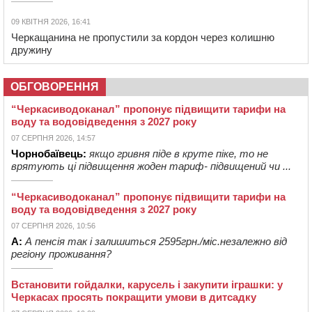
09 КВІТНЯ 2026, 16:41
Черкащанина не пропустили за кордон через колишню
дружину
ОБГОВОРЕННЯ
“Черкасиводоканал” пропонує підвищити тарифи на
воду та водовідведення з 2027 року
07 СЕРПНЯ 2026, 14:57
Чорнобаївець:
якщо гривня піде в круте піке, то не
врятують ці підвищення жоден тариф- підвищений чи ...
“Черкасиводоканал” пропонує підвищити тарифи на
воду та водовідведення з 2027 року
07 СЕРПНЯ 2026, 10:56
А:
А пенсія так і залишиться 2595грн./міс.незалежно від
регіону проживання?
Встановити гойдалки, карусель і закупити іграшки: у
Черкасах просять покращити умови в дитсадку