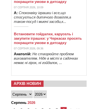
покращити умови в дитсадку
07 СЕРПНЯ 2026, 10:09
А:
Споконвіку іграшки і все,що
стосується дитячого дозвілля,а
також-посуд і миючі засоби,к...
Встановити гойдалки, карусель і
закупити іграшки: у Черкасах просять
покращити умови в дитсадку
07 СЕРПНЯ 2026, 09:36
Анатолій:
Не створюйте проблем
вихователям. Ніде в місті в садочках
немає ні гірок, ні гойдалок, ...
АРХІВ НОВИН
Серпень
2026