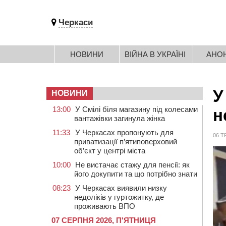
Черкаси
НОВИНИ
ВІЙНА В УКРАЇНІ
АНО
У
НОВИНИ
13:00
У Смілі біля магазину під колесами
н
вантажівки загинула жінка
11:33
У Черкасах пропонують для
06 Т
приватизації п’ятиповерховий
об’єкт у центрі міста
10:00
Не вистачає стажу для пенсії: як
його докупити та що потрібно знати
08:23
У Черкасах виявили низку
недоліків у гуртожитку, де
проживають ВПО
07 СЕРПНЯ 2026, П'ЯТНИЦЯ