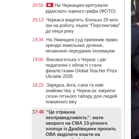
20:55
На Черкащині врятували
рідкісного чорного грифа (ФОТО)
20:13
Черкаси виділять близько 20 млн
грн на роботу ліцею “Перспектива”
до кінця року
19:34
На Уманщині суд припинив право
оренди земельних ділянок,
незаконно переданих іноземцем
19:00
Вихователька з Черкас і дві
педагогині з області стали
фіналістками Global Teacher Prize
Ukraine 2026
18:23
Зарядка, йога, сапи та нові
знайомства: у Черкасах закрили
сезон літнього табору для людей
поважного віку
17:48
“Це страшна
несправедливість”: мати
хворого на СМА 13-річного
хлопця із Драбівщини просить
ОВА виділити кошти на