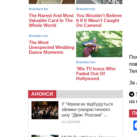
09:42
“Черкасиводоканал” пропонує
підвищити тарифи на воду та
водовідведення з 2027 року
Пол
пов
Тел
За 
У
АНОНСИ
на
У Черкасах відбудуться
зйомки гумористичного
П
шоу “Двіж: Розгони” ...
03 СЕРПНЯ