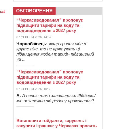
ОБГОВОРЕННЯ
“Черкасиводоканал” пропонує
підвищити тарифи на воду та
водовідведення з 2027 року
07 СЕРПНЯ 2026, 14:57
Чорнобаївець:
якщо гривня піде в
круте піке, то не врятують ці
підвищення жоден тариф- підвищений
чи ...
“Черкасиводоканал” пропонує
підвищити тарифи на воду та
водовідведення з 2027 року
07 СЕРПНЯ 2026, 10:56
А:
А пенсія так і залишиться 2595грн./
міс.незалежно від регіону проживання?
Встановити гойдалки, карусель і
закупити іграшки: у Черкасах просять