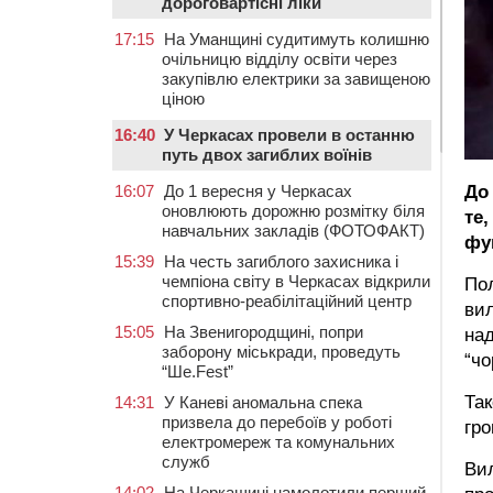
дороговартісні ліки
17:15
На Уманщині судитимуть колишню
очільницю відділу освіти через
закупівлю електрики за завищеною
ціною
16:40
У Черкасах провели в останню
путь двох загиблих воїнів
До
16:07
До 1 вересня у Черкасах
оновлюють дорожню розмітку біля
те
навчальних закладів (ФОТОФАКТ)
фу
15:39
На честь загиблого захисника і
чемпіона світу в Черкасах відкрили
Пол
спортивно-реабілітаційний центр
вил
15:05
На Звенигородщині, попри
над
заборону міськради, проведуть
“ч
“Ше.Fest”
Так
14:31
У Каневі аномальна спека
призвела до перебоїв у роботі
гро
електромереж та комунальних
служб
Вил
14:02
На Черкащині намолотили перший