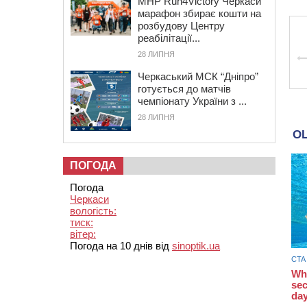
MHP Run4Victory Черкаси
марафон збирає кошти на
розбудову Центру
реабілітації...
28 ЛИПНЯ
Черкаський МСК “Дніпро”
готується до матчів
чемпіонату України з ...
28 ЛИПНЯ
ПОГОДА
Погода
Черкаси
вологість:
тиск:
вітер:
Погода на 10 днів від
sinoptik.ua