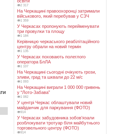
освіти
2 317
На Черкащині правоохоронці затримали
військового, який перебував у СЗЧ
1 359
У Черкасах пропонують перейменувати
три провулки та площу
1 184
Керівницю черкаського реабілітаційного
центру обрали на новий термін
1 135
У Черкасах поховають полеглого
оператора БпЛА
1 107
На Черкащині сьогодні очікують грози,
зливи, град та шквали до 22 м/с
1 093
На Черкащині виграли 1 000 000 гривень
ати
у “Лото-Забава”
1 082
У центрі Черкас облаштували новий
майданчик для паркування (ФОТО)
914
У Черкасах забудовника зобов’язали
розблокувати тротуар біля майбутнього
торговельного центру (ФОТО)
914