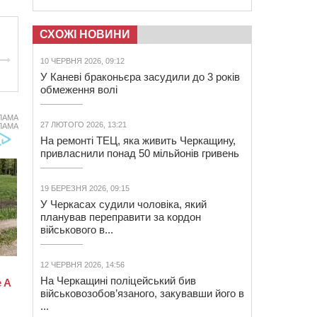
СХОЖІ НОВИНИ
10 ЧЕРВНЯ 2026, 09:12
У Каневі браконьєра засудили до 3 років
обмеження волі
ЛАМА
27 ЛЮТОГО 2026, 13:21
ЛАМА
На ремонті ТЕЦ, яка живить Черкащину,
привласнили понад 50 мільйонів гривень
19 БЕРЕЗНЯ 2026, 09:15
У Черкасах судили чоловіка, який
планував переправити за кордон
військового в...
12 ЧЕРВНЯ 2026, 14:56
На Черкащині поліцейський бив
військовозобов’язаного, закувавши його в
...