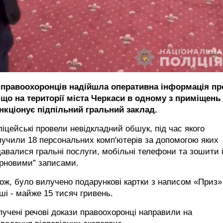
 правоохоронців надійшла оперативна інформація пр
, що на території міста Черкаси в одному з приміщень
нкціонує підпільний гральний заклад.
іцейські провели невідкладний обшук, під час якого
учили 18 персональних комп'ютерів за допомогою яких
авалися гральні послуги, мобільні телефони та зошити 
орновими” записами.
ож, було вилучено подарункові картки з написом «Приз»
ші - майже 15 тисяч гривень.
учені речові докази правоохоронці направили на