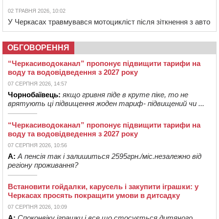
02 ТРАВНЯ 2026, 10:02
У Черкасах травмувався мотоцикліст після зіткнення з авто
ОБГОВОРЕННЯ
“Черкасиводоканал” пропонує підвищити тарифи на
воду та водовідведення з 2027 року
07 СЕРПНЯ 2026, 14:57
Чорнобаївець:
якщо гривня піде в круте піке, то не
врятують ці підвищення жоден тариф- підвищений чи ...
“Черкасиводоканал” пропонує підвищити тарифи на
воду та водовідведення з 2027 року
07 СЕРПНЯ 2026, 10:56
А:
А пенсія так і залишиться 2595грн./міс.незалежно від
регіону проживання?
Встановити гойдалки, карусель і закупити іграшки: у
Черкасах просять покращити умови в дитсадку
07 СЕРПНЯ 2026, 10:09
А:
Споконвіку іграшки і все,що стосується дитячого