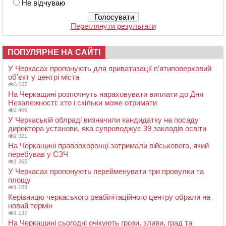
Не відчуваю
Переглянути результати
ПОПУЛЯРНЕ НА САЙТІ
У Черкасах пропонують для приватизації п’ятиповерховий
об’єкт у центрі міста
3 637
На Черкащині розпочнуть нараховувати виплати до Дня
Незалежності: хто і скільки може отримати
2 466
У Черкаській облраді визначили кандидатку на посаду
директора установи, яка супроводжує 39 закладів освіти
2 321
На Черкащині правоохоронці затримали військового, який
перебував у СЗЧ
1 365
У Черкасах пропонують перейменувати три провулки та
площу
1 189
Керівницю черкаського реабілітаційного центру обрали на
новий термін
1 137
На Черкащині сьогодні очікують грози, зливи, град та