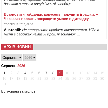
дозвілля,а також-посуд і миючі засоби,к...
Встановити гойдалки, карусель і закупити іграшки: у
Черкасах просять покращити умови в дитсадку
07 СЕРПНЯ 2026, 09:36
Анатолій:
Не створюйте проблем вихователям. Ніде в
місті в садочках немає ні гірок, ні гойдалок, ...
АРХІВ НОВИН
Серпень
2026
1
2
3
4
5
6
7
8
9
10
11
12
13
14
15
16
17
18
19
20
21
22
23
24
25
26
27
28
29
30
31
Всі новини за місяць