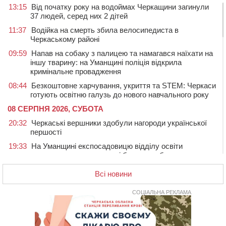
13:15
Від початку року на водоймах Черкащини загинули
37 людей, серед них 2 дітей
11:37
Водійка на смерть збила велосипедиста в
Черкаському районі
09:59
Напав на собаку з палицею та намагався наїхати на
іншу тварину: на Уманщині поліція відкрила
кримінальне провадження
08:44
Безкоштовне харчування, укриття та STEM: Черкаси
готують освітню галузь до нового навчального року
08 СЕРПНЯ 2026, СУБОТА
20:32
Черкаські вершники здобули нагороди української
першості
19:33
На Уманщині експосадовицю відділу освіти
судитимуть через завдані бюджету збитки
18:30
У Єрках прощатимуться з полеглим на Курщині
Всі новини
стрільцем ДШВ
СОЦІАЛЬНА РЕКЛАМА
17:29
Апеляційний суд підтвердив стягнення майже 250
тис. грн шкоди за незаконний вилов риби
16:07
У Черкасах за ніч виявили 15 порушників