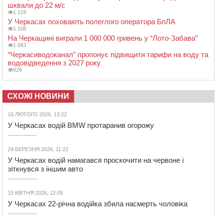
шквали до 22 м/с
1 119
У Черкасах поховають полеглого оператора БпЛА
1 108
На Черкащині виграли 1 000 000 гривень у “Лото-Забава”
1 083
“Черкасиводоканал” пропонує підвищити тарифи на воду та
водовідведення з 2027 року
928
СХОЖІ НОВИНИ
16 ЛЮТОГО 2026, 13:22
У Черкасах водій BMW протаранив огорожу
24 БЕРЕЗНЯ 2026, 11:22
У Черкасах водій намагався проскочити на червоне і
зіткнувся з іншим авто
15 КВІТНЯ 2026, 12:05
У Черкасах 22-річна водійка збила насмерть чоловіка