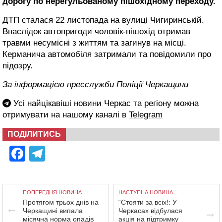
дорогу по нерегульованому пішохідному переходу.
ДТП сталася 22 листопада на вулиці Чигиринській.
Внаслідок автопригоди чоловік-пішохід отримав
травми несумісні з життям та загинув на місці.
Керманича автомобіля затримали та повідомили про
підозру.
За інформацією пресслужби Поліції Черкащини
Усі найцікавіші новини Черкас та регіону можна
отримувати на нашому каналі в
Telegram
ПОДІЛИТИСЬ
Facebook
Telegram
ПОПЕРЕДНЯ НОВИНА
НАСТУПНА НОВИНА
Протягом трьох днів на
“Стояти за всіх!: У
Черкащині випала
Черкасах відбулася
місячна норма опадів
акція на підтримку