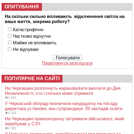
ОПИТУВАННЯ
На скільки сильно впливають відключення світла на
ваше життя, зокрема роботу?
Катастрофічно
Частково відчутно
Майже не впливають
Не відчуваю
Переглянути результати
ПОПУЛЯРНЕ НА САЙТІ
На Черкащині розпочнуть нараховувати виплати до Дня
Незалежності: хто і скільки може отримати
2 443
У Черкаській облраді визначили кандидатку на посаду
директора установи, яка супроводжує 39 закладів освіти
2 310
На Черкащині правоохоронці затримали військового, який
перебував у СЗЧ
1 352
У Черкасах пропонують перейменувати три провулки та