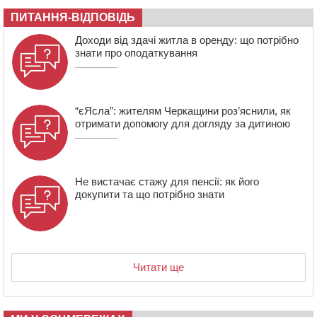
08:57
На Уманщині підрядника зобов’язали сплатити понад
670 тис грн штрафу за незаконні зміни до договору
ПИТАННЯ-ВІДПОВІДЬ
08:20
Обрано претендента на посаду директора
Доходи від здачі житла в оренду: що потрібно
Мокрокалигірського психоневрологічного інтернату
знати про оподаткування
“єЯсла”: жителям Черкащини роз’яснили, як
отримати допомогу для догляду за дитиною
Не вистачає стажу для пенсії: як його
докупити та що потрібно знати
Читати ще