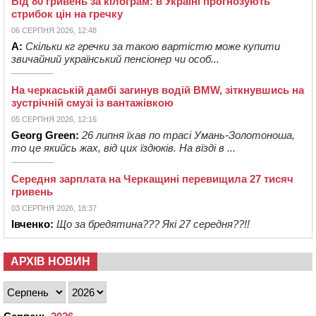
Від 80 гривень за кілограм: в Україні прогнозують
стрибок цін на гречку
06 СЕРПНЯ 2026, 12:48
А:
Скільки кг гречки за такою вартістю може купити
звичайний український пенсіонер чи особ...
На черкаській дамбі загинув водій BMW, зіткнувшись на
зустрічній смузі із вантажівкою
05 СЕРПНЯ 2026, 12:16
Georg Green:
26 липня їхав по трасі Умань-Золотоноша,
то це якийсь жах, від цих їздюків. На вїзді в ...
Середня зарплата на Черкащині перевищила 27 тисяч
гривень
03 СЕРПНЯ 2026, 18:37
Івченко:
Що за бредятина??? Які 27 середня??!!
АРХІВ НОВИН