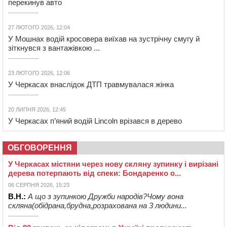
перекинув авто
27 ЛЮТОГО 2026, 12:04
У Мошнах водій кросовера виїхав на зустрічну смугу й
зіткнувся з вантажівкою ...
23 ЛЮТОГО 2026, 12:06
У Черкасах внаслідок ДТП травмувалася жінка
20 ЛИПНЯ 2026, 12:45
У Черкасах п’яний водій Lincoln врізався в дерево
ОБГОВОРЕННЯ
У Черкасах містяни через нову скляну зупинку і вирізані
дерева потерпають від спеки: Бондаренко о...
06 СЕРПНЯ 2026, 15:23
В.Н.:
А що з зупинкою Дружби народів?Чому вона
скляна(обідрана,брудна,розрахована на 3 людини...