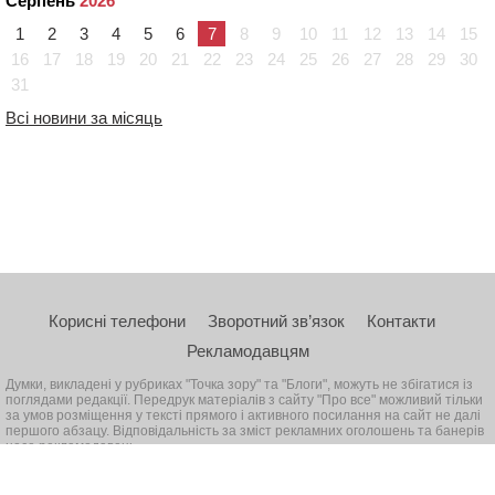
Серпень
2026
1
2
3
4
5
6
7
8
9
10
11
12
13
14
15
16
17
18
19
20
21
22
23
24
25
26
27
28
29
30
31
Всі новини за місяць
Корисні телефони
Зворотний зв’язок
Контакти
Рекламодавцям
Думки, викладені у рубриках "Точка зору" та "Блоги", можуть не збігатися із
поглядами редакції. Передрук матеріалів з сайту "Про все" можливий тільки
за умов розміщення у тексті прямого і активного посилання на сайт не далі
першого абзацу. Відповідальність за зміст рекламних оголошень та банерів
несе рекламодавець
© 2026, Всі права захищені