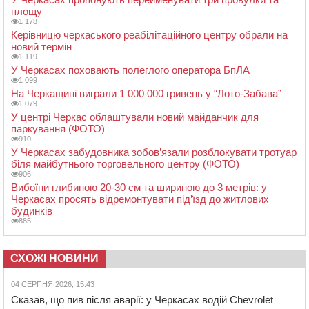
площу
1 178
Керівницю черкаського реабілітаційного центру обрали на
новий термін
1 119
У Черкасах поховають полеглого оператора БпЛА
1 099
На Черкащині виграли 1 000 000 гривень у “Лото-Забава”
1 079
У центрі Черкас облаштували новий майданчик для
паркування (ФОТО)
910
У Черкасах забудовника зобов’язали розблокувати тротуар
біля майбутнього торговельного центру (ФОТО)
906
Вибоїни глибиною 20-30 см та шириною до 3 метрів: у
Черкасах просять відремонтувати під’їзд до житлових
будинків
885
СХОЖІ НОВИНИ
04 СЕРПНЯ 2026, 15:43
Сказав, що пив після аварії: у Черкасах водій Chevrolet