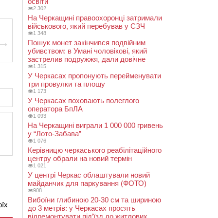
освіти
2 302
На Черкащині правоохоронці затримали
військового, який перебував у СЗЧ
1 348
Пошук монет закінчився подвійним
убивством: в Умані чоловікові, який
застрелив подружжя, дали довічне
1 315
У Черкасах пропонують перейменувати
три провулки та площу
1 173
У Черкасах поховають полеглого
оператора БпЛА
1 093
На Черкащині виграли 1 000 000 гривень
у “Лото-Забава”
1 076
Керівницю черкаського реабілітаційного
центру обрали на новий термін
1 021
У центрі Черкас облаштували новий
майданчик для паркування (ФОТО)
908
Вибоїни глибиною 20-30 см та шириною
оїх
до 3 метрів: у Черкасах просять
відремонтувати під’їзд до житлових