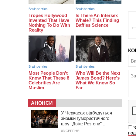
19:40
Бійці КОРДу Черкащини
повернулися з фронту: на зміну їм
вирушили побратими
КО
АНОНСИ
У Черкасах відбудуться
зйомки гумористичного
шоу “Двіж: Розгони” ...
З
03 СЕРПНЯ
под