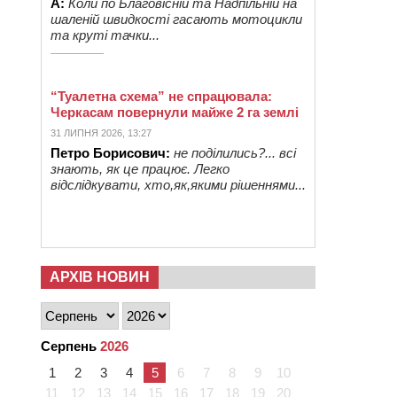
А:
Коли по Благовісній та Надпільній на
шаленій швидкості гасають мотоцикли
та круті тачки...
“Туалетна схема” не спрацювала:
Черкасам повернули майже 2 га землі
31 ЛИПНЯ 2026, 13:27
Петро Борисович:
не поділились?... всі
знають, як це працює. Легко
відслідкувати, хто,як,якими рішеннями...
АРХІВ НОВИН
Серпень
2026
1
2
3
4
5
6
7
8
9
10
11
12
13
14
15
16
17
18
19
20