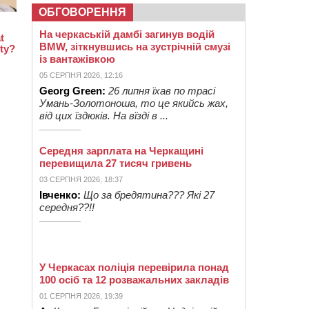
ОБГОВОРЕННЯ
На черкаській дамбі загинув водій
BMW, зіткнувшись на зустрічній смузі
із вантажівкою
05 СЕРПНЯ 2026, 12:16
Georg Green:
26 липня їхав по трасі
Умань-Золотоноша, то це якийсь жах,
від цих їздюків. На вїзді в ...
Середня зарплата на Черкащині
перевищила 27 тисяч гривень
03 СЕРПНЯ 2026, 18:37
Івченко:
Що за бредятина??? Які 27
середня??!!
У Черкасах поліція перевірила понад
100 осіб та 12 розважальних закладів
01 СЕРПНЯ 2026, 19:39