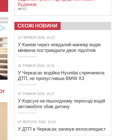
будинків
882
ЛАМА
ЛАМА
СХОЖІ НОВИНИ
10 ЧЕРВНЯ 2026, 15:27
У Каневі через невдалий маневр водія
мінівена постраждали двоє підлітків
25 ТРАВНЯ 2026, 16:31
У Черкасах водійка Hyundai спричинила
ДТП, не пропустивши BMW X3
07 ТРАВНЯ 2026, 15:27
У Корсуні на пішохідному переході водій
автомобіля збив дитину
07 ЛЮТОГО 2026, 10:41
У ДТП в Черкасах загинув велосипедист