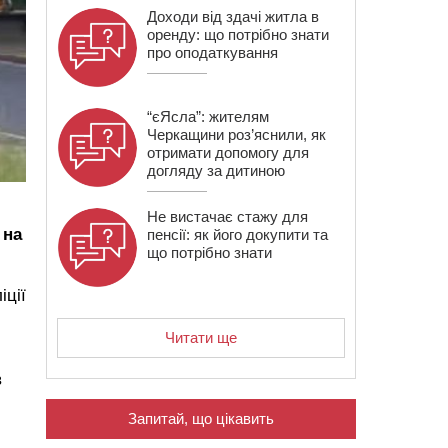
Доходи від здачі житла в
оренду: що потрібно знати
про оподаткування
“єЯсла”: жителям
Черкащини роз’яснили, як
отримати допомогу для
догляду за дитиною
Не вистачає стажу для
 на
пенсії: як його докупити та
що потрібно знати
іції
Читати ще
в
Запитай, що цікавить