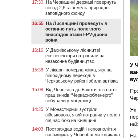
17:30
На Черкащині державі повернуть
понад 2,6 га земель природно-
заповідного фонду
16:55
На Лисянщині проведуть в
останню путь полеглого
внаслідок атаки FPV-дрона
воїна
16:16
У Дахнівському лісництві
екоінспектори натрапили на
незаконне будівництво
У 
15:38
У лікарні померла жінка, яку на
ван
пішохідному переході в
ву
Черкаському районі збила автівка
15:08
Від Чернівців до Бакоти: пів сотні
Пр
працівників “Черкасиобленерго”
Чер
побували у мандрівці
14:35
У Монастирищі зустріли
Як 
військового, який потрапив у полон
пер
під час бою на Київщині
наї
14:03
Постраждав водій і неповнолітня
пасажирка: у Чорнобаї мотоцикліст
На 