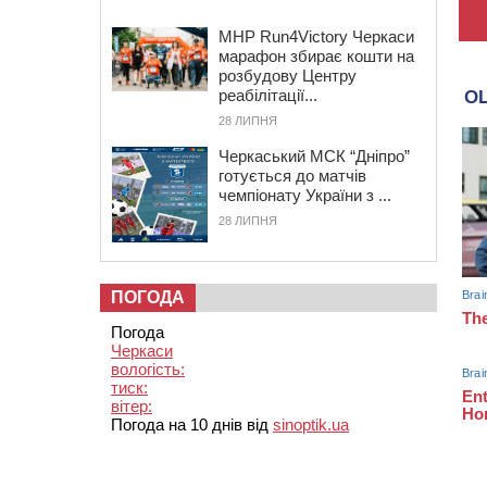
MHP Run4Victory Черкаси
марафон збирає кошти на
розбудову Центру
реабілітації...
28 ЛИПНЯ
Черкаський МСК “Дніпро”
готується до матчів
чемпіонату України з ...
28 ЛИПНЯ
ПОГОДА
Погода
Черкаси
вологість:
тиск:
вітер:
Погода на 10 днів від
sinoptik.ua