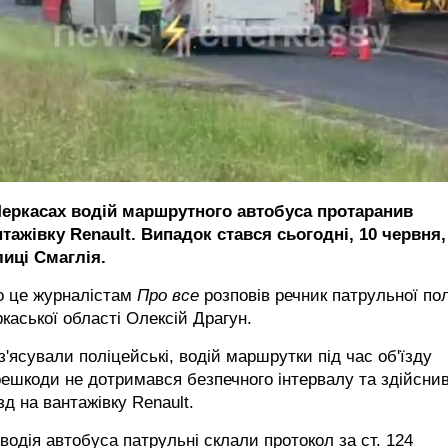
Черкасах водій маршрутного автобуса протаранив
тажівку Renault. Випадок стався сьогодні, 10 червня,
лиці Смаглія.
о це журналістам
Про все
розповів речник патрульної пол
каської області Олексій Драгун.
з'ясували поліцейські, водій маршрутки під час об'їзду
ешкоди не дотримався безпечного інтервалу та здійсни
зд на вантажівку Renault.
водія автобуса патрульні склали протокол за ст. 124