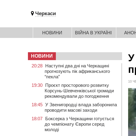
Черкаси
НОВИНИ
ВІЙНА В УКРАЇНІ
АНО
У
НОВИНИ
20:28
Наступні два дні на Черкащині
п
прогнозують пік африканського
“пекла”
10 Ч
19:30
Проєкт просторового розвитку
Корсунь-Шевченківської громади
рекомендували до погодження
18:45
У Звенигородці влада заборонила
проводити масові заходи
18:07
Боксерка з Черкащини готується
до чемпіонату Європи серед
молоді