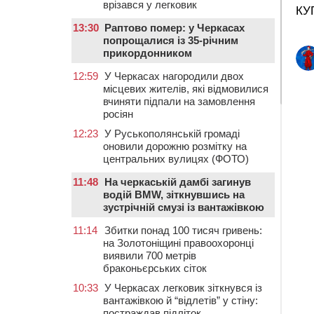
врізався у легковик
КУ
13:30
Раптово помер: у Черкасах
попрощалися із 35-річним
прикордонником
12:59
У Черкасах нагородили двох
місцевих жителів, які відмовилися
вчиняти підпали на замовлення
росіян
12:23
У Руськополянській громаді
оновили дорожню розмітку на
центральних вулицях (ФОТО)
11:48
На черкаській дамбі загинув
водій BMW, зіткнувшись на
зустрічній смузі із вантажівкою
11:14
Збитки понад 100 тисяч гривень:
на Золотоніщині правоохоронці
виявили 700 метрів
браконьєрських сіток
10:33
У Черкасах легковик зіткнувся із
вантажівкою й “відлетів” у стіну:
постраждав підліток