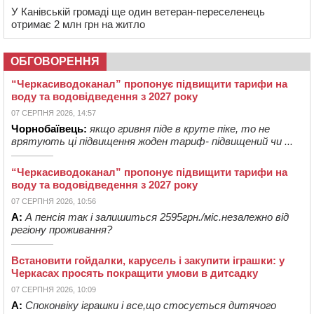
У Канівській громаді ще один ветеран-переселенець
отримає 2 млн грн на житло
ОБГОВОРЕННЯ
“Черкасиводоканал” пропонує підвищити тарифи на
воду та водовідведення з 2027 року
07 СЕРПНЯ 2026, 14:57
Чорнобаївець:
якщо гривня піде в круте піке, то не
врятують ці підвищення жоден тариф- підвищений чи ...
“Черкасиводоканал” пропонує підвищити тарифи на
воду та водовідведення з 2027 року
07 СЕРПНЯ 2026, 10:56
А:
А пенсія так і залишиться 2595грн./міс.незалежно від
регіону проживання?
Встановити гойдалки, карусель і закупити іграшки: у
Черкасах просять покращити умови в дитсадку
07 СЕРПНЯ 2026, 10:09
А:
Споконвіку іграшки і все,що стосується дитячого