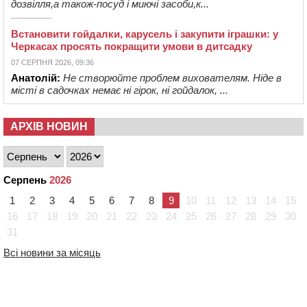
дозвілля,а також-посуд і миючі засоби,к...
Встановити гойдалки, карусель і закупити іграшки: у
Черкасах просять покращити умови в дитсадку
07 СЕРПНЯ 2026, 09:36
Анатолій:
Не створюйте проблем вихователям. Ніде в
місті в садочках немає ні гірок, ні гойдалок, ...
АРХІВ НОВИН
Серпень
2026
1
2
3
4
5
6
7
8
9
10
11
12
13
14
15
16
17
18
19
20
21
22
23
24
25
26
27
28
29
30
31
Всі новини за місяць