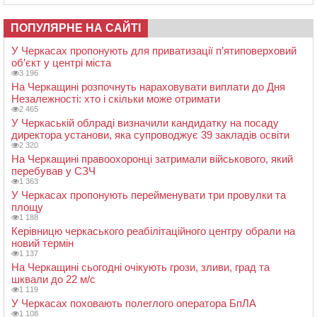
ПОПУЛЯРНЕ НА САЙТІ
У Черкасах пропонують для приватизації п’ятиповерховий
об’єкт у центрі міста
3 196
На Черкащині розпочнуть нараховувати виплати до Дня
Незалежності: хто і скільки може отримати
2 465
У Черкаській облраді визначили кандидатку на посаду
директора установи, яка супроводжує 39 закладів освіти
2 320
На Черкащині правоохоронці затримали військового, який
перебував у СЗЧ
1 363
У Черкасах пропонують перейменувати три провулки та
площу
1 188
Керівницю черкаського реабілітаційного центру обрали на
новий термін
1 137
На Черкащині сьогодні очікують грози, зливи, град та
шквали до 22 м/с
1 119
У Черкасах поховають полеглого оператора БпЛА
1 108