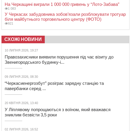
На Черкащині виграли 1 000 000 гривень у “Лото-Забава”
1 083
У Черкасах забудовника зобов’язали розблокувати тротуар
біля майбутнього торговельного центру (ФОТО)
921
СХОЖІ НОВИНИ
10 ЛИПНЯ 2026, 19:27
Правозахисники виявили порушення під час візиту до
Звенигородського будинку-і...
09 ЛИПНЯ 2026, 08:30
“Черкасиенергозбут” розіграє зарядну станцію та
павербанки серед ...
20 КВІТНЯ 2026, 13:40
У Ліплявому попрощаються з воїном, який вважався
зниклим безвісти 3,5 роки
02 ЛИПНЯ 2026, 16:52