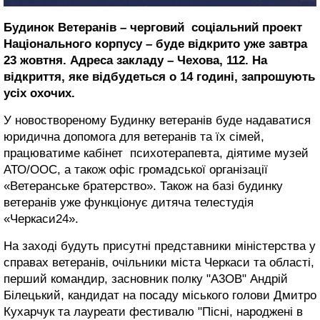
Будинок Ветеранів – черговий соціальний проект
Національного корпусу – буде відкрито уже завтра
23 жовтня. Адреса закладу – Чехова, 112. На
відкриття, яке відбудеться о 14 годині, запрошують
усіх охочих.
У новоствореному Будинку ветеранів буде надаватися
юридична допомога для ветеранів та їх сімей,
працюватиме кабінет психотерапевта, діятиме музей
АТО/ООС, а також офіс громадської організації
«Ветеранське братерство». Також на базі будинку
ветеранів уже функціонує дитяча телестудія
«Черкаси24».
На заході будуть присутні представники міністерства у
справах ветеранів, очільники міста Черкаси та області,
перший командир, засновник полку "А3ОВ" Андрій
Білецький, кандидат на посаду міського голови Дмитро
Кухарчук та лауреати фестивалю "Пісні, народжені в