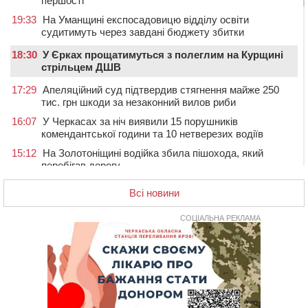
першості
19:33
На Уманщині експосадовицю відділу освіти
судитимуть через завдані бюджету збитки
18:30
У Єрках прощатимуться з полеглим на Курщині
стрільцем ДШВ
17:29
Апеляційний суд підтвердив стягнення майже 250
тис. грн шкоди за незаконний вилов риби
16:07
У Черкасах за ніч виявили 15 порушників
комендантської години та 10 нетверезих водіїв
15:12
На Золотоніщині водійка збила пішохода, який
перебігав дорогу
14:11
На Черкащині прокуратура через суд вимагає взяти
Всі новини
під охорону 188-річну церкву
13:00
У Смілі біля магазину під колесами вантажівки
СОЦІАЛЬНА РЕКЛАМА
загинула жінка
11:33
У Черкасах пропонують для приватизації
п’ятиповерховий об’єкт у центрі міста
10:00
Не вистачає стажу для пенсії: як його докупити та що
потрібно знати