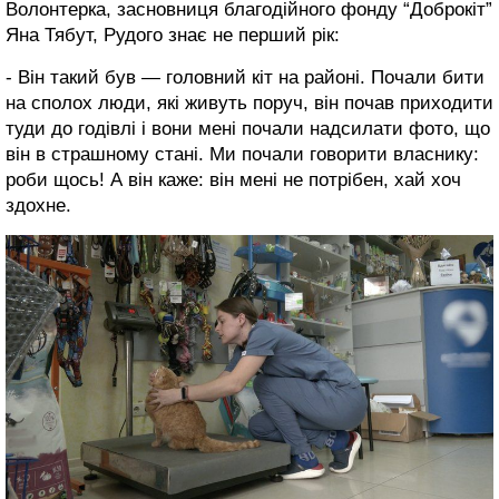
Волонтерка, засновниця благодійного фонду “Доброкіт”
Яна Тябут, Рудого знає не перший рік:
- Він такий був — головний кіт на районі. Почали бити
на сполох люди, які живуть поруч, він почав приходити
туди до годівлі і вони мені почали надсилати фото, що
він в страшному стані. Ми почали говорити власнику:
роби щось! А він каже: він мені не потрібен, хай хоч
здохне.