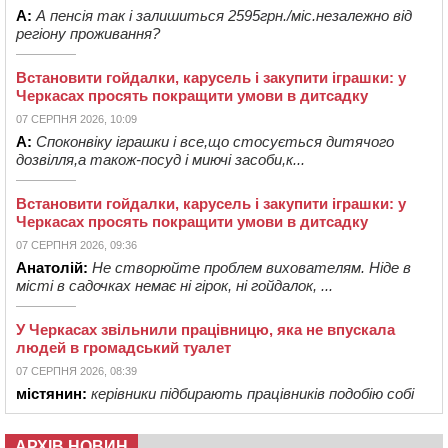
А:
А пенсія так і залишиться 2595грн./міс.незалежно від
регіону проживання?
Встановити гойдалки, карусель і закупити іграшки: у
Черкасах просять покращити умови в дитсадку
07 СЕРПНЯ 2026, 10:09
А:
Споконвіку іграшки і все,що стосується дитячого
дозвілля,а також-посуд і миючі засоби,к...
Встановити гойдалки, карусель і закупити іграшки: у
Черкасах просять покращити умови в дитсадку
07 СЕРПНЯ 2026, 09:36
Анатолій:
Не створюйте проблем вихователям. Ніде в
місті в садочках немає ні гірок, ні гойдалок, ...
У Черкасах звільнили працівницю, яка не впускала
людей в громадський туалет
07 СЕРПНЯ 2026, 08:39
містянин:
керівники підбирають працівників подобію собі
АРХІВ НОВИН