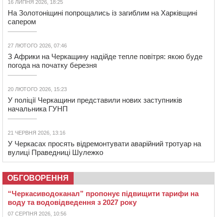
16 ЛИПНЯ 2026, 18:25
На Золотоніщині попрощались із загиблим на Харківщині
сапером
27 ЛЮТОГО 2026, 07:46
З Африки на Черкащину надійде тепле повітря: якою буде
погода на початку березня
20 ЛЮТОГО 2026, 15:23
У поліції Черкащини представили нових заступників
начальника ГУНП
21 ЧЕРВНЯ 2026, 13:16
У Черкасах просять відремонтувати аварійний тротуар на
вулиці Праведниці Шулежко
ОБГОВОРЕННЯ
“Черкасиводоканал” пропонує підвищити тарифи на
воду та водовідведення з 2027 року
07 СЕРПНЯ 2026, 10:56