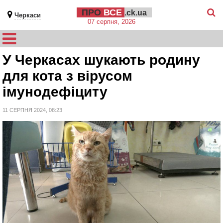
ПРО
ВСЕ
.ck.ua
Черкаси
07 серпня, 2026
У Черкасах шукають родину
для кота з вірусом
імунодефіциту
11 СЕРПНЯ 2024, 08:23