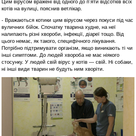
Цим вірусом вражені від одного до пʼяти відсотків всіх
котів на вулиці, пояснив ветлікар.
- Вражаються котики цим вірусом через покуси під час
вуличних бійок. Спочатку тварина худне, на неї
налипають різні хвороби, інфекції, діареї тощо. Від
цього немає, як такого, специфічного лікування.
Потрібно підтримувати організм, якщо виникають ті чи
інші симптоми. До людей хвороба не має ніякого
стосунку. У людей свій вірус у котів — свій. Ні собаки,
ні інші види тварин не будуть ним хворіти.