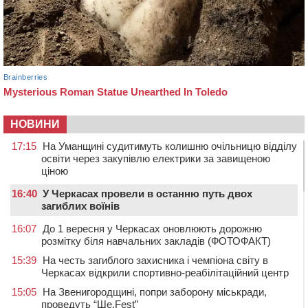
НОВИНИ
17:15
На Уманщині судитимуть колишню очільницю відділу
освіти через закупівлю електрики за завищеною
ціною
16:40
У Черкасах провели в останню путь двох
загиблих воїнів
16:07
До 1 вересня у Черкасах оновлюють дорожню
розмітку біля навчальних закладів (ФОТОФАКТ)
15:39
На честь загиблого захисника і чемпіона світу в
Черкасах відкрили спортивно-реабілітаційний центр
15:05
На Звенигородщині, попри заборону міськради,
проведуть “Ше.Fest”