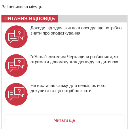
17:40
ЧНУ увійшов до 50 найпопулярніших вишів України
Всі новини за місяць
серед вступників
ПИТАННЯ-ВІДПОВІДЬ
Доходи від здачі житла в оренду: що потрібно
знати про оподаткування
“єЯсла”: жителям Черкащини роз’яснили, як
отримати допомогу для догляду за дитиною
Не вистачає стажу для пенсії: як його
докупити та що потрібно знати
Читати ще