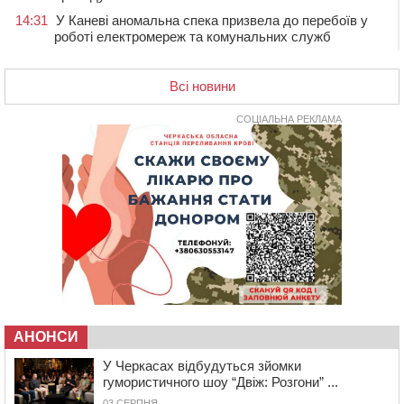
14:31
У Каневі аномальна спека призвела до перебоїв у
роботі електромереж та комунальних служб
14:02
На Черкащині намолотили перший мільйон тонн
зерна нового врожаю
Всі новини
13:40
На Кам’янщині сталася масштабна пожежа
сміттєзвалища
СОЦІАЛЬНА РЕКЛАМА
13:26
На Черкащині сьогодні очікують грози, зливи, град та
шквали до 22 м/с
12:50
Внаслідок падіння вертольота загинув 28-річний
захисник зі Сміли
12:15
У центрі Черкас не поділили дорогу водії двох ВАЗів
11:29
У Черкасах до середини серпня обмежать рух
транспорту на трьох вулицях
10:54
На Черкащині кількість укриттів збільшилась
уп’ятеро з початку повномасштабної війни
АНОНСИ
10:15
У Черкасах водій Audi Q5 спричинив аварію, не
пропустивши інший кросовер
У Черкасах відбудуться зйомки
гумористичного шоу “Двіж: Розгони” ...
09:42
“Черкасиводоканал” пропонує підвищити
03 СЕРПНЯ