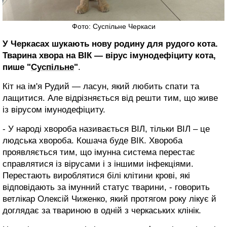
Фото: Суспільне Черкаси
У Черкасах шукають нову родину для рудого кота.
Тварина хвора на ВІК — вірус імунодефіциту кота,
пише "
Суспільне
"
.
Кіт на ім'я Рудий — ласун, який любить спати та
лащитися. Але відрізняється від решти тим, що живе
із вірусом імунодефіциту.
- У народі хвороба називається ВІЛ, тільки ВІЛ – це
людська хвороба. Кошача буде ВІК. Хвороба
проявляється тим, що імунна система перестає
справлятися із вірусами і з іншими інфекціями.
Перестають вироблятися білі клітини крові, які
відповідають за імунний статус тварини, - говорить
ветлікар Олексій Чиженко, який протягом року лікує й
доглядає за твариною в одній з черкаських клінік.