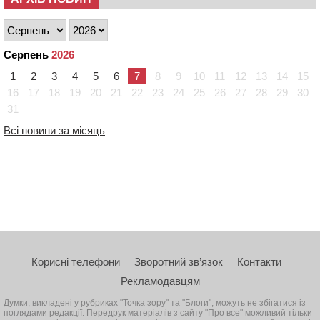
Серпень
2026
1
2
3
4
5
6
7
8
9
10
11
12
13
14
15
16
17
18
19
20
21
22
23
24
25
26
27
28
29
30
31
Всі новини за місяць
Корисні телефони
Зворотний зв’язок
Контакти
Рекламодавцям
Думки, викладені у рубриках "Точка зору" та "Блоги", можуть не збігатися із
поглядами редакції. Передрук матеріалів з сайту "Про все" можливий тільки