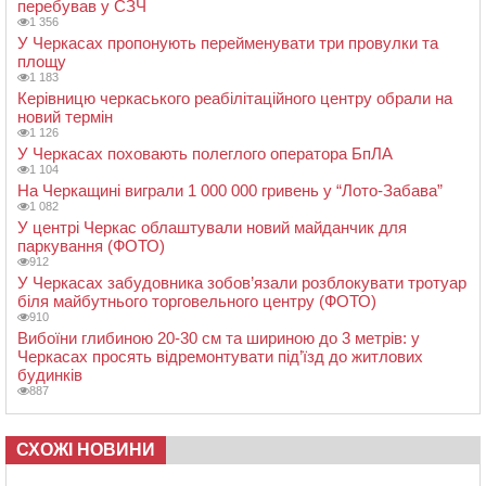
перебував у СЗЧ
1 356
У Черкасах пропонують перейменувати три провулки та
площу
1 183
Керівницю черкаського реабілітаційного центру обрали на
новий термін
1 126
У Черкасах поховають полеглого оператора БпЛА
1 104
На Черкащині виграли 1 000 000 гривень у “Лото-Забава”
1 082
У центрі Черкас облаштували новий майданчик для
паркування (ФОТО)
912
У Черкасах забудовника зобов’язали розблокувати тротуар
біля майбутнього торговельного центру (ФОТО)
910
Вибоїни глибиною 20-30 см та шириною до 3 метрів: у
Черкасах просять відремонтувати під’їзд до житлових
будинків
887
СХОЖІ НОВИНИ