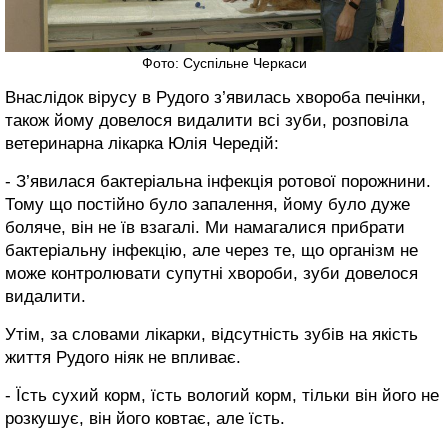
Фото: Суспільне Черкаси
Внаслідок вірусу в Рудого з’явилась хвороба печінки,
також йому довелося видалити всі зуби, розповіла
ветеринарна лікарка Юлія Чередій:
- З’явилася бактеріальна інфекція ротової порожнини.
Тому що постійно було запалення, йому було дуже
боляче, він не їв взагалі. Ми намагалися прибрати
бактеріальну інфекцію, але через те, що організм не
може контролювати супутні хвороби, зуби довелося
видалити.
Утім, за словами лікарки, відсутність зубів на якість
життя Рудого ніяк не впливає.
- Їсть сухий корм, їсть вологий корм, тільки він його не
розкушує, він його ковтає, але їсть.