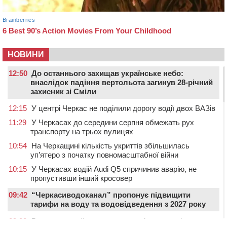
НОВИНИ
12:50
До останнього захищав українське небо:
внаслідок падіння вертольота загинув 28-річний
захисник зі Сміли
12:15
У центрі Черкас не поділили дорогу водії двох ВАЗів
11:29
У Черкасах до середини серпня обмежать рух
транспорту на трьох вулицях
10:54
На Черкащині кількість укриттів збільшилась
уп’ятеро з початку повномасштабної війни
10:15
У Черкасах водій Audi Q5 спричинив аварію, не
пропустивши інший кросовер
09:42
“Черкасиводоканал” пропонує підвищити
тарифи на воду та водовідведення з 2027 року
09:08
Встановити гойдалки, карусель і закупити іграшки: у