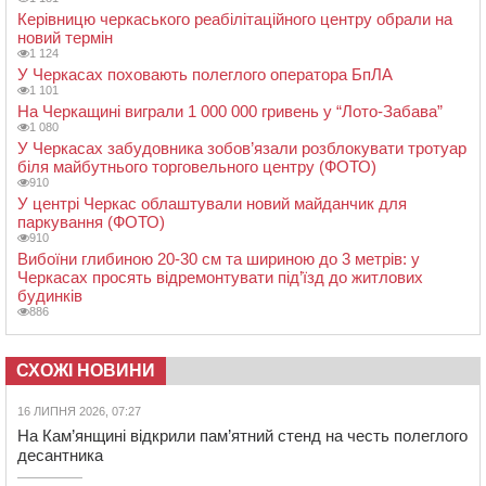
Керівницю черкаського реабілітаційного центру обрали на
новий термін
1 124
У Черкасах поховають полеглого оператора БпЛА
1 101
На Черкащині виграли 1 000 000 гривень у “Лото-Забава”
1 080
У Черкасах забудовника зобов’язали розблокувати тротуар
біля майбутнього торговельного центру (ФОТО)
910
У центрі Черкас облаштували новий майданчик для
паркування (ФОТО)
910
Вибоїни глибиною 20-30 см та шириною до 3 метрів: у
Черкасах просять відремонтувати під’їзд до житлових
будинків
886
СХОЖІ НОВИНИ
16 ЛИПНЯ 2026, 07:27
На Кам’янщині відкрили пам’ятний стенд на честь полеглого
десантника