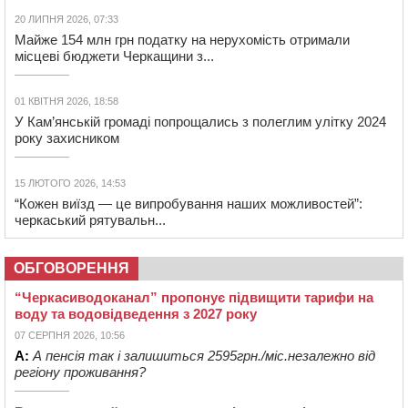
20 ЛИПНЯ 2026, 07:33
Майже 154 млн грн податку на нерухомість отримали
місцеві бюджети Черкащини з...
01 КВІТНЯ 2026, 18:58
У Кам’янській громаді попрощались з полеглим улітку 2024
року захисником
15 ЛЮТОГО 2026, 14:53
“Кожен виїзд — це випробування наших можливостей”:
черкаський рятувальн...
ОБГОВОРЕННЯ
“Черкасиводоканал” пропонує підвищити тарифи на
воду та водовідведення з 2027 року
07 СЕРПНЯ 2026, 10:56
А:
А пенсія так і залишиться 2595грн./міс.незалежно від
регіону проживання?