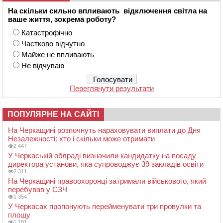
На скільки сильно впливають відключення світла на
ваше життя, зокрема роботу?
Катастрофічно
Частково відчутно
Майже не впливають
Не відчуваю
Переглянути результати
ПОПУЛЯРНЕ НА САЙТІ
На Черкащині розпочнуть нараховувати виплати до Дня
Незалежності: хто і скільки може отримати
2 447
У Черкаській облраді визначили кандидатку на посаду
директора установи, яка супроводжує 39 закладів освіти
2 311
На Черкащині правоохоронці затримали військового, який
перебував у СЗЧ
1 354
У Черкасах пропонують перейменувати три провулки та
площу
1 181