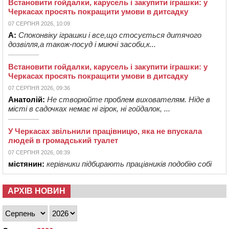
Встановити гойдалки, карусель і закупити іграшки: у
Черкасах просять покращити умови в дитсадку
07 СЕРПНЯ 2026, 10:09
А:
Споконвіку іграшки і все,що стосується дитячого
дозвілля,а також-посуд і миючі засоби,к...
Встановити гойдалки, карусель і закупити іграшки: у
Черкасах просять покращити умови в дитсадку
07 СЕРПНЯ 2026, 09:36
Анатолій:
Не створюйте проблем вихователям. Ніде в
місті в садочках немає ні гірок, ні гойдалок, ...
У Черкасах звільнили працівницю, яка не впускала
людей в громадський туалет
07 СЕРПНЯ 2026, 08:39
містянин:
керівники підбирають працівників подобію собі
АРХІВ НОВИН