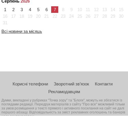
Серпень
2026
1
2
3
4
5
6
7
8
9
10
11
12
13
14
15
16
17
18
19
20
21
22
23
24
25
26
27
28
29
30
31
Всі новини за місяць
Корисні телефони
Зворотний зв’язок
Контакти
Рекламодавцям
Думки, викладені у рубриках "Точка зору" та "Блоги", можуть не збігатися із
поглядами редакції. Передрук матеріалів з сайту "Про все" можливий тільки
за умов розміщення у тексті прямого і активного посилання на сайт не далі
першого абзацу. Відповідальність за зміст рекламних оголошень та банерів
несе рекламодавець
© 2026, Всі права захищені