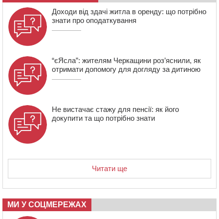
12:57
У Черкасах СБУ викрила прокремлівську
Доходи від здачі житла в оренду: що потрібно
агітаторку, яка закликала до захоплення України
знати про оподаткування
“єЯсла”: жителям Черкащини роз’яснили, як
отримати допомогу для догляду за дитиною
Не вистачає стажу для пенсії: як його
докупити та що потрібно знати
Читати ще
МИ У СОЦМЕРЕЖАХ