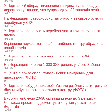
2 451
У Черкаській облраді визначили кандидатку на посаду
директора установи, яка супроводжує 39 закладів освіти
2 313
На Черкащині правоохоронці затримали військового, який
перебував у СЗЧ
1 357
У Черкасах пропонують перейменувати три провулки та
площу
1 183
Керівницю черкаського реабілітаційного центру обрали на
новий термін
1 130
У Черкасах поховають полеглого оператора БпЛА
1 105
На Черкащині виграли 1 000 000 гривень у “Лото-Забава”
1 082
У центрі Черкас облаштували новий майданчик для
паркування (ФОТО)
912
У Черкасах забудовника зобов’язали розблокувати тротуар
біля майбутнього торговельного центру (ФОТО)
911
Вибоїни глибиною 20-30 см та шириною до 3 метрів: у
Черкасах просять відремонтувати під’їзд до житлових
будинків
887