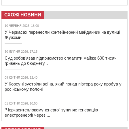
СХОЖІ НОВИНИ
10 ЧЕРВНЯ 2026, 18:00
У Черкасах перенесли контейнерний майданчик на вулиці
Жужоми
30 ЛИПНЯ 2026, 17:15
Суд зобов’язав підприємство сплатити майже 600 тисяч
гривень до бюджету...
09 КВІТНЯ 2026, 12:40
У Корсуні зустріли воїна, який понад півтора року пробув у
російському полоні
01 КВІТНЯ 2026, 10:50
“Черкаситеплокомуненерго” зупиняє генерацію
електроенергії через ...