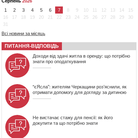
08:22
“На щиті” у Чорнобаївську громаду повертається
Серпень
2026
полеглий біля Кліщіївки воїн
1
2
3
4
5
6
7
8
9
10
11
12
13
14
15
07:30
Понад 968 мільйонів гривень земельного податку
16
17
18
19
20
21
22
23
24
25
26
27
28
29
30
сплатили на Черкащині
31
06 СЕРПНЯ 2026, ЧЕТВЕР
Всі новини за місяць
21:13
Вісім медалей, з яких чотири золоті: черкаські
спортсмени тріумфували на чемпіонаті України
ПИТАННЯ-ВІДПОВІДЬ
20:31
На Черкащині спека протримається ще день
Доходи від здачі житла в оренду: що потрібно
знати про оподаткування
“єЯсла”: жителям Черкащини роз’яснили, як
отримати допомогу для догляду за дитиною
Не вистачає стажу для пенсії: як його
докупити та що потрібно знати