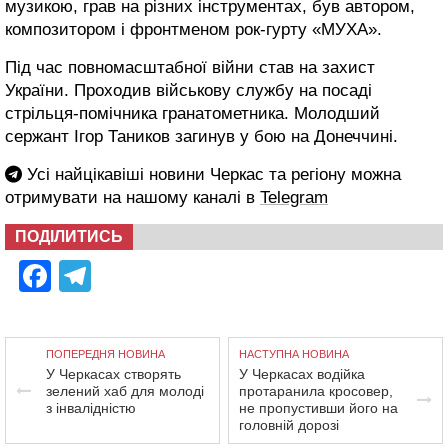
музикою, грав на різних інструментах, був автором,
композитором і фронтменом рок-гурту «МУХА».
Під час повномасштабної війни став на захист
України. Проходив військову службу на посаді
стрільця-помічника гранатометника. Молодший
сержант Ігор Таников загинув у бою на Донеччині.
Усі найцікавіші новини Черкас та регіону можна
отримувати на нашому каналі в
Telegram
ПОДІЛИТИСЬ
Facebook
Telegram
ПОПЕРЕДНЯ НОВИНА
НАСТУПНА НОВИНА
У Черкасах створять
У Черкасах водійка
зелений хаб для молоді
протаранила кросовер,
з інвалідністю
не пропустивши його на
головній дорозі