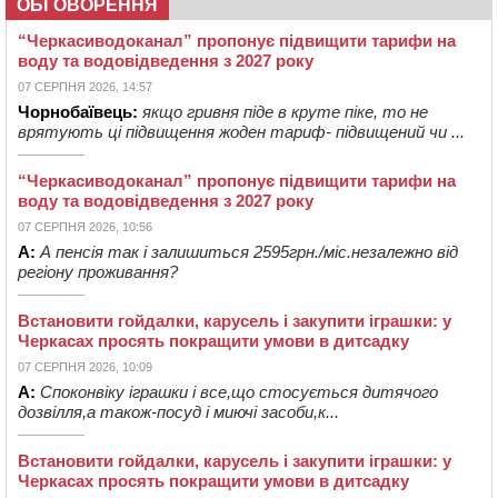
ОБГОВОРЕННЯ
“Черкасиводоканал” пропонує підвищити тарифи на
воду та водовідведення з 2027 року
07 СЕРПНЯ 2026, 14:57
Чорнобаївець:
якщо гривня піде в круте піке, то не
врятують ці підвищення жоден тариф- підвищений чи ...
“Черкасиводоканал” пропонує підвищити тарифи на
воду та водовідведення з 2027 року
07 СЕРПНЯ 2026, 10:56
А:
А пенсія так і залишиться 2595грн./міс.незалежно від
регіону проживання?
Встановити гойдалки, карусель і закупити іграшки: у
Черкасах просять покращити умови в дитсадку
07 СЕРПНЯ 2026, 10:09
А:
Споконвіку іграшки і все,що стосується дитячого
дозвілля,а також-посуд і миючі засоби,к...
Встановити гойдалки, карусель і закупити іграшки: у
Черкасах просять покращити умови в дитсадку