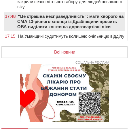
закрили сезон літнього табору для людей поважного
віку
17:48
“Це страшна несправедливість”: мати хворого на
СМА 13-річного хлопця із Драбівщини просить
ОВА виділити кошти на дороговартісні ліки
17:15
На Уманщині судитимуть колишню очільницю відділу
освіти через закупівлю електрики за завищеною
ціною
Всі новини
16:40
У Черкасах провели в останню путь двох
загиблих воїнів
СОЦІАЛЬНА РЕКЛАМА
16:07
До 1 вересня у Черкасах оновлюють дорожню
розмітку біля навчальних закладів (ФОТОФАКТ)
15:39
На честь загиблого захисника і чемпіона світу в
Черкасах відкрили спортивно-реабілітаційний центр
15:05
На Звенигородщині, попри заборону міськради,
проведуть “Ше.Fest”
14:31
У Каневі аномальна спека призвела до перебоїв у
роботі електромереж та комунальних служб
14:02
На Черкащині намолотили перший мільйон тонн
зерна нового врожаю