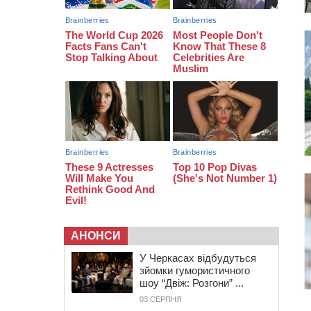
08:20
Обрано претендента на посаду
директора Мокрокалигірського
психоневрологічного інтернату
07:23
Уманські міграційники видворили з
країни грузина, який відсидів
термін у колонії
АНОНСИ
У Черкасах відбудуться
зйомки гумористичного
шоу “Двіж: Розгони” ...
03 СЕРПНЯ