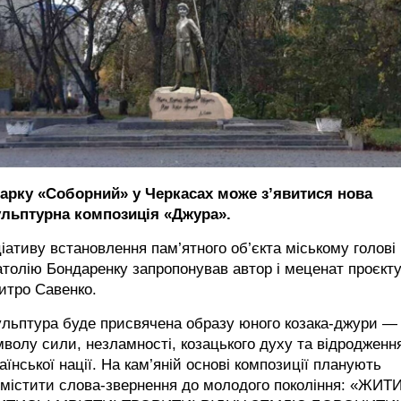
парку «Соборний» у Черкасах може з’явитися нова
ульптурна композиція «Джура».
ціативу встановлення пам’ятного об’єкта міському голові
толію Бондаренку запропонував автор і меценат проєкт
итро Савенко.
ульптура буде присвячена образу юного козака-джури —
волу сили, незламності, козацького духу та відродженн
аїнської нації. На кам’яній основі композиції планують
містити слова-звернення до молодого покоління: «ЖИТИ