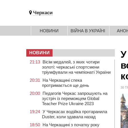
Черкаси
НОВИНИ
ВІЙНА В УКРАЇНІ
АНО
У
НОВИНИ
21:13
Вісім медалей, з яких чотири
в
золоті: черкаські спортсмени
тріумфували на чемпіонаті України
к
20:31
На Черкащині спека
протримається ще день
30 Т
20:00
Педагогів Черкас запрошують на
зустріч із переможцем Global
Teacher Prize Ukraine 2023
19:24
У Черкасах водійка протаранила
Duster, коли здавала назад
18:50
На Черкащині з початку року