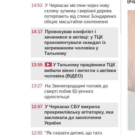
ВЧ
14:53
У Черкасах містяни через нову
скляну зупинку і вирізані дерева
потерпають від спеки: Бондаренко
обіцяє масштабне озеленення
14:17
Провокував конфлікт і
зачинився в автівці: у ТЦК
прокоментували скандал із
затриманням чоловіка у
Тальному
13:55
У Тальному працівники ТЦК
вибили вікно і витягли з автівки
чоловіка (ВІДЕО)
13:27
На Звенигородщині чоловік до
смерті побив 82-річного
односельця
12:57
У Черкасах СБУ викрила
прокремлівську агітаторку, яка
закликала до захоплення
України
12:50
“Як сказати дитині, що тато