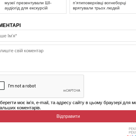
музеї презентували ШІ-
п’ятиповерхівці вогнеборці
аудіогід для екскурсій
врятували трьох людей
МЕНТАРІ
берегти моє ім'я, e-mail, та адресу сайту в цьому браузері для м
альших коментарів.
РЕК
РЕК