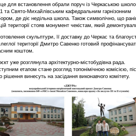
сце для встановлення обрали поруч із Черкаською школ
1 та Свято-Михайлівським кафедральним гарнізонним
ором, де діє недільна школа. Також символічно, що ран
цій території стояв монумент чекістам, який демонтувал
отовлення скульптури, її доставку до Черкас та благоус
леглої території Дмитро Савенко готовий профінансува
асним коштом.
єкт уже розглянула архітектурно-містобудівна рада.
тупним етапом стане розгляд топонімічною комісією, пі
о рішення винесуть на засідання виконавчого комітету.