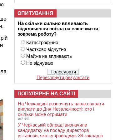
ою
ОПИТУВАННЯ
іше
На скільки сильно впливають
и.
відключення світла на ваше життя,
зокрема роботу?
трій
Катастрофічно
ти
Частково відчутно
Майже не впливають
Не відчуваю
сля
Переглянути результати
ПОПУЛЯРНЕ НА САЙТІ
На Черкащині розпочнуть нараховувати
виплати до Дня Незалежності: хто і
скільки може отримати
2 441
У Черкаській облраді визначили
кандидатку на посаду директора
установи, яка супроводжує 39 закладів