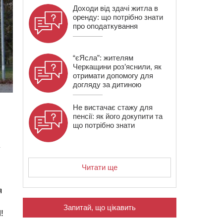
Доходи від здачі житла в
оренду: що потрібно знати
про оподаткування
“єЯсла”: жителям
Черкащини роз’яснили, як
отримати допомогу для
догляду за дитиною
Не вистачає стажу для
пенсії: як його докупити та
що потрібно знати
у
Читати ще
я
Запитай, що цікавить
!