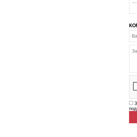
КО
З
под