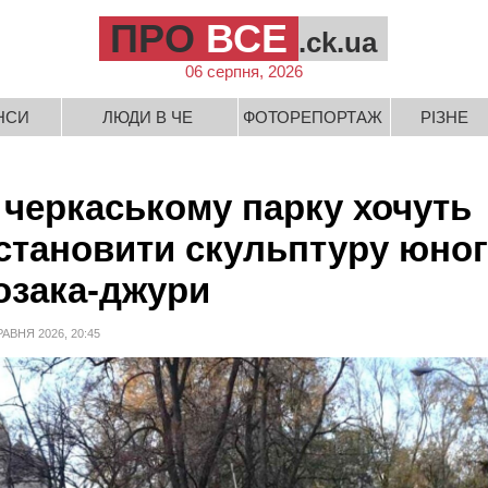
ПРО
ВСЕ
.ck.ua
06 серпня, 2026
НСИ
ЛЮДИ В ЧЕ
ФОТОРЕПОРТАЖ
РІЗНЕ
 черкаському парку хочуть
становити скульптуру юно
озака-джури
РАВНЯ 2026, 20:45