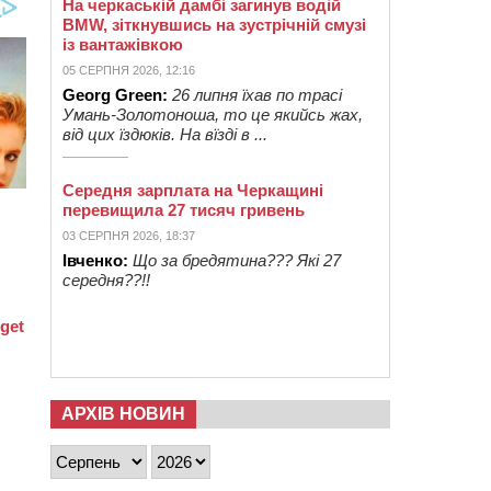
На черкаській дамбі загинув водій
BMW, зіткнувшись на зустрічній смузі
із вантажівкою
05 СЕРПНЯ 2026, 12:16
Georg Green:
26 липня їхав по трасі
Умань-Золотоноша, то це якийсь жах,
від цих їздюків. На вїзді в ...
Середня зарплата на Черкащині
перевищила 27 тисяч гривень
03 СЕРПНЯ 2026, 18:37
Івченко:
Що за бредятина??? Які 27
середня??!!
АРХІВ НОВИН