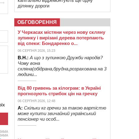
капітально відремонтують ще одну
ділянку дороги
ОБГОВОРЕННЯ
У Черкасах містяни через нову скляну
зупинку і вирізані дерева потерпають
від спеки: Бондаренко о...
06 СЕРПНЯ 2026, 15:23
В.Н.:
А що з зупинкою Дружби народів?
Чому вона
скляна(обідрана,брудна,розрахована на 3
людини...
Від 80 гривень за кілограм: в Україні
прогнозують стрибок цін на гречку
06 СЕРПНЯ 2026, 12:48
оїх
А:
Скільки кг гречки за такою вартістю
може купити звичайний український
пенсіонер чи особ...
ЛАМА
ЛАМА