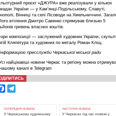
льптурний проєкт «ДЖУРА» вже реалізували у кількох
мадах України — у Кам’янці-Подільському, Славуті,
нополі, Вінниці та селі Лісоводи на Хмельниччині. Зага
його втілення Дмитро Савенко спрямував близько 5
ьйонів гривень власних коштів.
ори композиції — заслужений художник України, скульп
гій Кляпетура та художник по металу Роман Кліщ.
інформацією пресслужби Черкаської міської ради
сі найцікавіші новини Черкас та регіону можна отримув
 нашому каналі в
Telegram
ОДІЛИТИСЬ
Facebook
Telegram
ПОПЕРЕДНЯ НОВИНА
НАСТУПНА НОВИНА
У Черкаському художньому
У Черкасах під час пожежі у