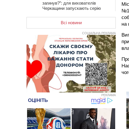
загинув?”: для вихователів
Мі
Черкащини запускають серію
№1
унікальних тренінгів
соб
Всі новини
12:14
На Золотоніщині вже десяту
на 
добу гасять пожежу торфу
СОЦІАЛЬНА РЕКЛАМА
Виг
11:35
Від 80 гривень за кілограм: в
при
Україні прогнозують стрибок цін на
гречку
вл
10:56
Захисника зі Звенигородщини,
Про
який обороняв Авдіївку,
Нас
нагородили “Комбатантським
хрестом”
чог
10:10
На Черкащині п’яний мотоцикліст
зіткнувся з мопедом: двоє людей у
лікарні
РЕКЛАМА
09:42
Ветерани МСК “Дніпро” вибороли
бронзу чемпіонату України
08:57
На Уманщині підрядника
зобов’язали сплатити понад 670
тис грн штрафу за незаконні зміни
до договору