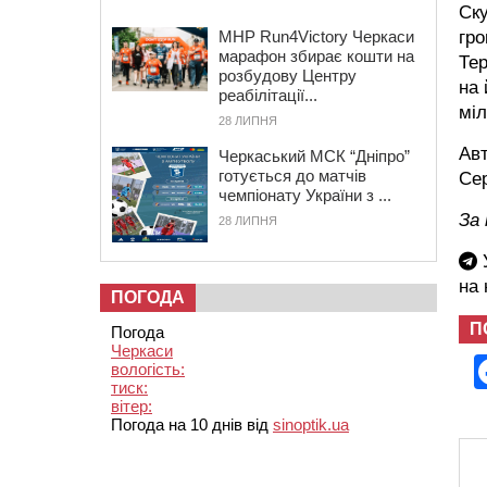
Ску
MHP Run4Victory Черкаси
гро
марафон збирає кошти на
Тер
розбудову Центру
на 
реабілітації...
міл
28 ЛИПНЯ
Авт
Черкаський МСК “Дніпро”
готується до матчів
Сер
чемпіонату України з ...
За 
28 ЛИПНЯ
У
на
ПОГОДА
П
Погода
Черкаси
вологість:
тиск:
вітер:
Погода на 10 днів від
sinoptik.ua