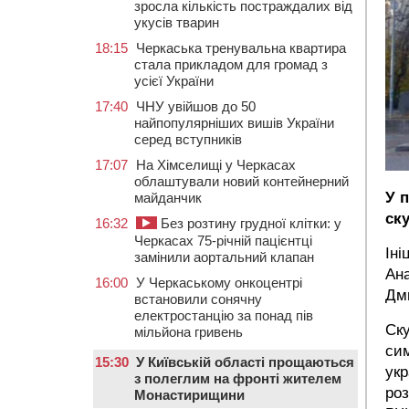
зросла кількість постраждалих від
укусів тварин
18:15
Черкаська тренувальна квартира
стала прикладом для громад з
усієї України
17:40
ЧНУ увійшов до 50
найпопулярніших вишів України
серед вступників
17:07
На Хімселищі у Черкасах
облаштували новий контейнерний
У 
майданчик
ск
16:32
Без розтину грудної клітки: у
Черкасах 75-річній пацієнтці
Іні
замінили аортальний клапан
Ана
16:00
У Черкаському онкоцентрі
Дм
встановили сонячну
електростанцію за понад пів
Ск
мільйона гривень
сим
15:30
У Київській області прощаються
укр
з полеглим на фронті жителем
роз
Монастирищини