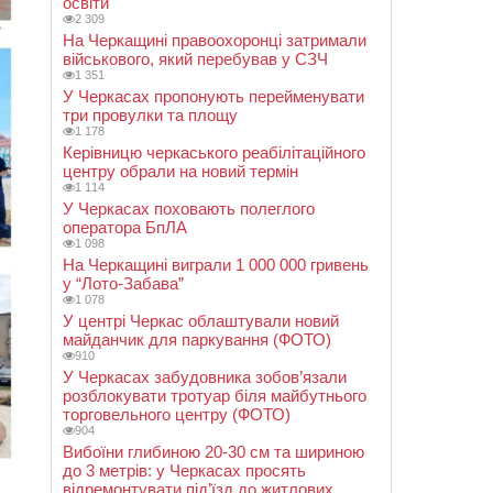
освіти
2 309
На Черкащині правоохоронці затримали
військового, який перебував у СЗЧ
1 351
У Черкасах пропонують перейменувати
три провулки та площу
1 178
Керівницю черкаського реабілітаційного
центру обрали на новий термін
1 114
У Черкасах поховають полеглого
оператора БпЛА
1 098
На Черкащині виграли 1 000 000 гривень
у “Лото-Забава”
1 078
У центрі Черкас облаштували новий
майданчик для паркування (ФОТО)
910
У Черкасах забудовника зобов’язали
розблокувати тротуар біля майбутнього
торговельного центру (ФОТО)
904
Вибоїни глибиною 20-30 см та шириною
до 3 метрів: у Черкасах просять
відремонтувати під’їзд до житлових