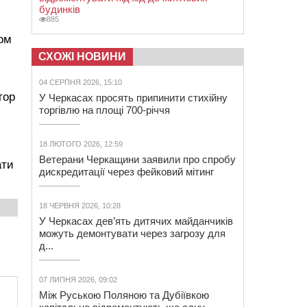
будинків
885
лом
СХОЖІ НОВИНИ
04 СЕРПНЯ 2026, 15:10
тор
У Черкасах просять припинити стихійну
торгівлю на площі 700-річчя
18 ЛЮТОГО 2026, 12:59
Ветерани Черкащини заявили про спробу
ати
дискредитації через фейковий мітинг
18 ЧЕРВНЯ 2026, 10:28
У Черкасах дев’ять дитячих майданчиків
можуть демонтувати через загрозу для
д...
07 ЛИПНЯ 2026, 09:02
Між Руською Поляною та Дубіївкою