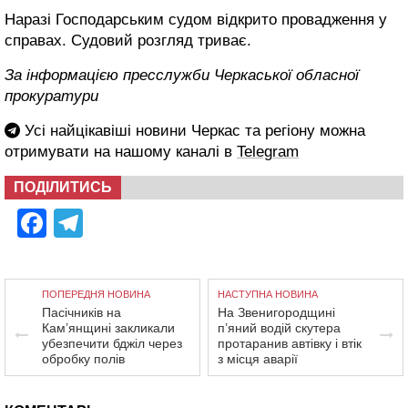
Наразі Господарським судом відкрито провадження у
справах. Судовий розгляд триває.
За інформацією пресслужби Черкаської обласної
прокуратури
Усі найцікавіші новини Черкас та регіону можна
отримувати на нашому каналі в
Telegram
ПОДІЛИТИСЬ
Facebook
Telegram
ПОПЕРЕДНЯ НОВИНА
НАСТУПНА НОВИНА
Пасічників на
На Звенигородщині
Кам’янщині закликали
п’яний водій скутера
убезпечити бджіл через
протаранив автівку і втік
обробку полів
з місця аварії