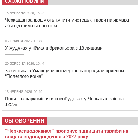
СХОЖІ НОВИНИ
18 БЕРЕЗНЯ 2026, 13:02
Черкащан запрошують купити мистецькі твори на ярмарці,
аби підтримати спортсм...
05 ТРАВНЯ 2026, 11:38
У Худяках упіймали браконьєра з 18 лящами
20 БЕРЕЗНЯ 2026, 18:44
Захисника з Уманщини посмертно нагородили орденом
“Полеглого воїна”
13 ЧЕРВНЯ 2026, 09:49
Попит на паркомісця в новобудовах у Черкасах зріс на
129%
ОБГОВОРЕННЯ
“Черкасиводоканал” пропонує підвищити тарифи на
воду та водовідведення з 2027 року