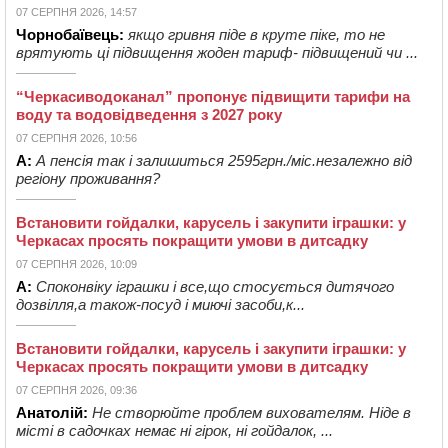
07 СЕРПНЯ 2026, 14:57
Чорнобаївець:
якщо гривня піде в круте піке, то не
врятують ці підвищення жоден тариф- підвищений чи ...
“Черкасиводоканал” пропонує підвищити тарифи на
воду та водовідведення з 2027 року
07 СЕРПНЯ 2026, 10:56
А:
А пенсія так і залишиться 2595грн./міс.незалежно від
регіону проживання?
Встановити гойдалки, карусель і закупити іграшки: у
Черкасах просять покращити умови в дитсадку
07 СЕРПНЯ 2026, 10:09
А:
Споконвіку іграшки і все,що стосується дитячого
дозвілля,а також-посуд і миючі засоби,к...
Встановити гойдалки, карусель і закупити іграшки: у
Черкасах просять покращити умови в дитсадку
07 СЕРПНЯ 2026, 09:36
Анатолій:
Не створюйте проблем вихователям. Ніде в
місті в садочках немає ні гірок, ні гойдалок, ...