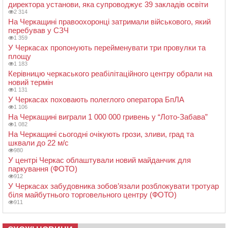
директора установи, яка супроводжує 39 закладів освіти
2 314
На Черкащині правоохоронці затримали військового, який
перебував у СЗЧ
1 359
У Черкасах пропонують перейменувати три провулки та
площу
1 183
Керівницю черкаського реабілітаційного центру обрали на
новий термін
1 131
У Черкасах поховають полеглого оператора БпЛА
1 106
На Черкащині виграли 1 000 000 гривень у “Лото-Забава”
1 082
На Черкащині сьогодні очікують грози, зливи, град та
шквали до 22 м/с
980
У центрі Черкас облаштували новий майданчик для
паркування (ФОТО)
912
У Черкасах забудовника зобов’язали розблокувати тротуар
біля майбутнього торговельного центру (ФОТО)
911