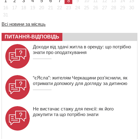
1
2
3
4
5
6
7
8
9
10
11
12
13
14
15
Черкасах просять покращити умови в дитсадку
16
17
18
19
20
21
22
23
24
25
26
27
28
29
30
31
08:22
“На щиті” у Чорнобаївську громаду повертається
полеглий біля Кліщіївки воїн
Всі новини за місяць
07:30
Понад 968 мільйонів гривень земельного податку
ПИТАННЯ-ВІДПОВІДЬ
сплатили на Черкащині
06 СЕРПНЯ 2026, ЧЕТВЕР
Доходи від здачі житла в оренду: що потрібно
знати про оподаткування
21:13
Вісім медалей, з яких чотири золоті: черкаські
спортсмени тріумфували на чемпіонаті України
“єЯсла”: жителям Черкащини роз’яснили, як
отримати допомогу для догляду за дитиною
Не вистачає стажу для пенсії: як його
докупити та що потрібно знати