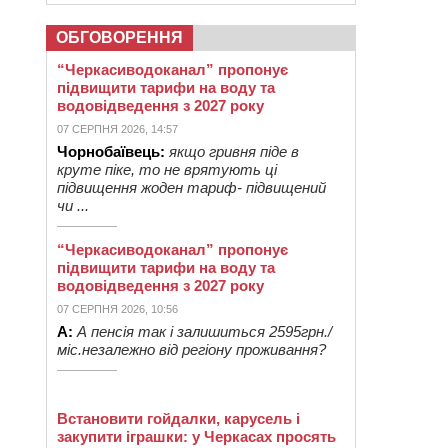
ОБГОВОРЕННЯ
“Черкасиводоканал” пропонує
підвищити тарифи на воду та
водовідведення з 2027 року
07 СЕРПНЯ 2026, 14:57
Чорнобаївець:
якщо гривня піде в
круте піке, то не врятують ці
підвищення жоден тариф- підвищений
чи ...
“Черкасиводоканал” пропонує
підвищити тарифи на воду та
водовідведення з 2027 року
07 СЕРПНЯ 2026, 10:56
А:
А пенсія так і залишиться 2595грн./
міс.незалежно від регіону проживання?
Встановити гойдалки, карусель і
закупити іграшки: у Черкасах просять