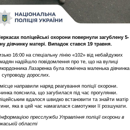
Черкасах поліцейські охорони повернули загублену 5-
ну дівчинку матері. Випадок стався 19 травня.
зько 16:00 на спеціальну лінію «102» від небайдужих
мадян надійшло повідомлення про те, що на вулиці
кордонника Лазаренка була помічена маленька дівчинка
 супроводу дорослих.
місце направили наряд реагування поліції охорони.
чинка пояснила, що загубилася під час прогулянки.
іцейським вдалося швидко встановити та знайти матір
ини, яка в цей час намагалася самотужки її розшукати.
інформацією пресслужби Управління поліції охорони в
каській області