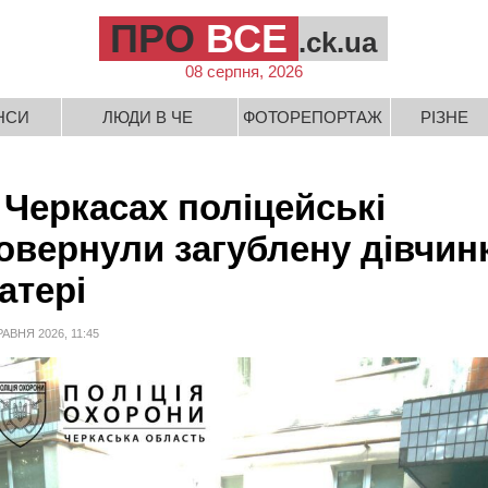
ПРО
ВСЕ
.ck.ua
08 серпня, 2026
НСИ
ЛЮДИ В ЧЕ
ФОТОРЕПОРТАЖ
РІЗНЕ
 Черкасах поліцейські
овернули загублену дівчин
атері
РАВНЯ 2026, 11:45