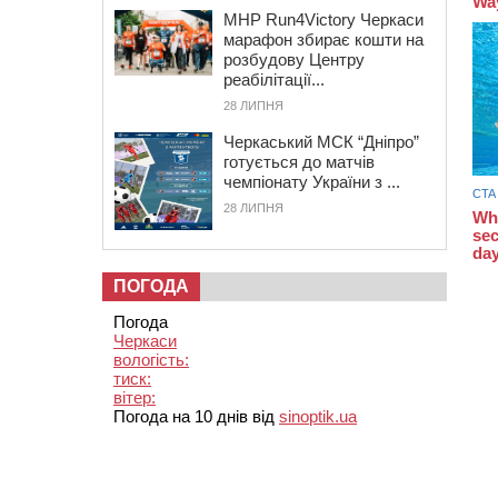
MHP Run4Victory Черкаси
марафон збирає кошти на
розбудову Центру
реабілітації...
28 ЛИПНЯ
Черкаський МСК “Дніпро”
готується до матчів
чемпіонату України з ...
28 ЛИПНЯ
ПОГОДА
Погода
Черкаси
вологість:
тиск:
вітер:
Погода на 10 днів від
sinoptik.ua