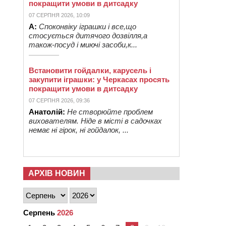
покращити умови в дитсадку
07 СЕРПНЯ 2026, 10:09
А:
Споконвіку іграшки і все,що
стосується дитячого дозвілля,а
також-посуд і миючі засоби,к...
Встановити гойдалки, карусель і
закупити іграшки: у Черкасах просять
покращити умови в дитсадку
07 СЕРПНЯ 2026, 09:36
Анатолій:
Не створюйте проблем
вихователям. Ніде в місті в садочках
немає ні гірок, ні гойдалок, ...
АРХІВ НОВИН
Серпень
2026