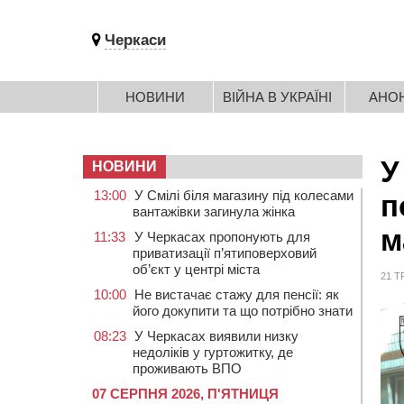
Черкаси
НОВИНИ
ВІЙНА В УКРАЇНІ
АНО
У
НОВИНИ
13:00
У Смілі біля магазину під колесами
п
вантажівки загинула жінка
м
11:33
У Черкасах пропонують для
приватизації п’ятиповерховий
об’єкт у центрі міста
21 Т
10:00
Не вистачає стажу для пенсії: як
його докупити та що потрібно знати
08:23
У Черкасах виявили низку
недоліків у гуртожитку, де
проживають ВПО
07 СЕРПНЯ 2026, П'ЯТНИЦЯ