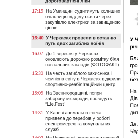
дороговартісні ліки
17:15
На Уманщині судитимуть колишню
очільницю відділу освіти через
закупівлю електрики за завищеною
ціною
16:40
У Черкасах провели в останню
У 
путь двох загиблих воїнів
річ
16:07
До 1 вересня у Черкасах
Бли
оновлюють дорожню розмітку біля
навчальних закладів (ФОТОФАКТ)
гро
При
15:39
На честь загиблого захисника і
чемпіона світу в Черкасах відкрили
без
спортивно-реабілітаційний центр
На 
15:05
На Звенигородщині, попри
Дів
заборону міськради, проведуть
“Ше.Fest”
Пол
дит
14:31
У Каневі аномальна спека
призвела до перебоїв у роботі
електромереж та комунальних
За 
служб
Чер
14:02
На Черкащині намолотили перший