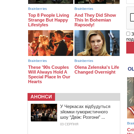
09:42
“Черкасиводоканал” пропонує
підвищити тарифи на воду та
водовідведення з 2027 року
З
под
АНОНСИ
У Черкасах відбудуться
зйомки гумористичного
шоу “Двіж: Розгони” ...
03 СЕРПНЯ