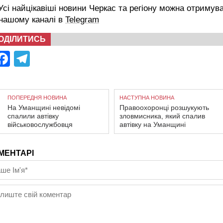
сі найцікавіші новини Черкас та регіону можна отримув
 нашому каналі в
Telegram
ОДІЛИТИСЬ
Facebook
Telegram
ПОПЕРЕДНЯ НОВИНА
НАСТУПНА НОВИНА
На Уманщині невідомі
Правоохоронці розшукують
спалили автівку
зловмисника, який спалив
військовослужбовця
автівку на Уманщині
МЕНТАРІ