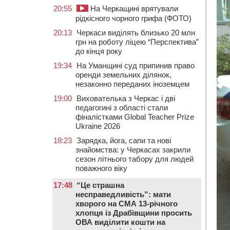
20:55
На Черкащині врятували
рідкісного чорного грифа (ФОТО)
20:13
Черкаси виділять близько 20 млн
грн на роботу ліцею “Перспектива”
до кінця року
19:34
На Уманщині суд припинив право
оренди земельних ділянок,
незаконно переданих іноземцем
19:00
Вихователька з Черкас і дві
педагогині з області стали
фіналістками Global Teacher Prize
Ukraine 2026
18:23
Зарядка, йога, сапи та нові
знайомства: у Черкасах закрили
сезон літнього табору для людей
поважного віку
17:48
“Це страшна
несправедливість”: мати
хворого на СМА 13-річного
хлопця із Драбівщини просить
ОВА виділити кошти на