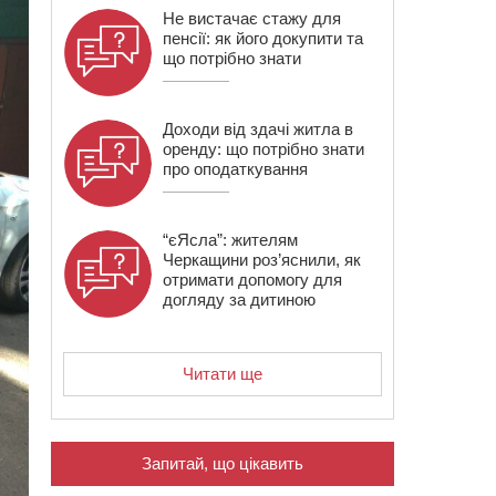
Не вистачає стажу для
пенсії: як його докупити та
що потрібно знати
Доходи від здачі житла в
оренду: що потрібно знати
про оподаткування
“єЯсла”: жителям
Черкащини роз’яснили, як
отримати допомогу для
догляду за дитиною
Читати ще
Запитай, що цікавить