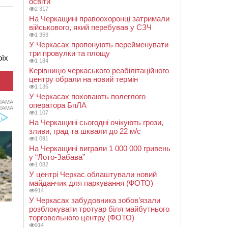
освіти
2 317
На Черкащині правоохоронці затримали
військового, який перебував у СЗЧ
1 359
У Черкасах пропонують перейменувати
три провулки та площу
оїх
1 184
Керівницю черкаського реабілітаційного
центру обрали на новий термін
1 135
У Черкасах поховають полеглого
ЛАМА
оператора БпЛА
ЛАМА
1 107
На Черкащині сьогодні очікують грози,
зливи, град та шквали до 22 м/с
1 091
На Черкащині виграли 1 000 000 гривень
у “Лото-Забава”
1 082
У центрі Черкас облаштували новий
майданчик для паркування (ФОТО)
914
У Черкасах забудовника зобов’язали
розблокувати тротуар біля майбутнього
торговельного центру (ФОТО)
914