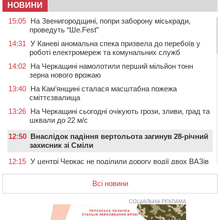
НОВИНИ
15:05
На Звенигородщині, попри заборону міськради,
проведуть “Ше.Fest”
14:31
У Каневі аномальна спека призвела до перебоїв у
роботі електромереж та комунальних служб
14:02
На Черкащині намолотили перший мільйон тонн
зерна нового врожаю
13:40
На Кам’янщині сталася масштабна пожежа
сміттєзвалища
13:26
На Черкащині сьогодні очікують грози, зливи, град та
шквали до 22 м/с
12:50
Внаслідок падіння вертольота загинув 28-річний
захисник зі Сміли
12:15
У центрі Черкас не поділили дорогу водії двох ВАЗів
11:29
У Черкасах до середини серпня обмежать рух
Всі новини
транспорту на трьох вулицях
10:54
На Черкащині кількість укриттів збільшилась
СОЦІАЛЬНА РЕКЛАМА
уп’ятеро з початку повномасштабної війни