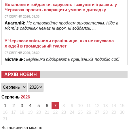
Встановити гойдалки, карусель і закупити іграшки: у
Черкасах просять покращити умови в дитсадку
07 СЕРПНЯ 2026, 09:36
Анатолій:
Не створюйте проблем вихователям. Ніде в
місті в садочках немає ні гірок, ні гойдалок, ...
У Черкасах звільнили працівницю, яка не впускала
людей в громадський туалет
07 СЕРПНЯ 2026, 08:39
містянин:
керівники підбирають працівників подобію собі
АРХІВ НОВИН
Серпень
2026
1
2
3
4
5
6
7
8
9
10
11
12
13
14
15
16
17
18
19
20
21
22
23
24
25
26
27
28
29
30
31
Всі новини за місяць