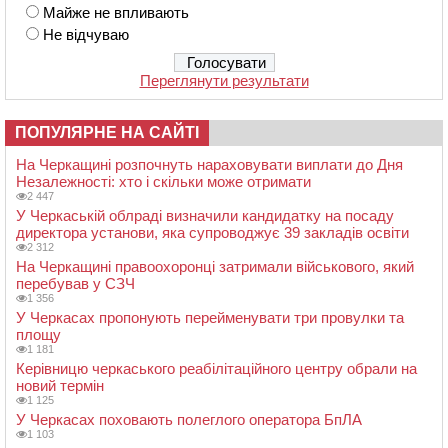
Майже не впливають
Не відчуваю
Переглянути результати
ПОПУЛЯРНЕ НА САЙТІ
На Черкащині розпочнуть нараховувати виплати до Дня
Незалежності: хто і скільки може отримати
2 447
У Черкаській облраді визначили кандидатку на посаду
директора установи, яка супроводжує 39 закладів освіти
2 312
На Черкащині правоохоронці затримали військового, який
перебував у СЗЧ
1 356
У Черкасах пропонують перейменувати три провулки та
площу
1 181
Керівницю черкаського реабілітаційного центру обрали на
новий термін
1 125
У Черкасах поховають полеглого оператора БпЛА
1 103