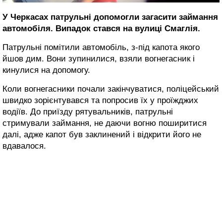
У Черкасах патрульні допомогли загасити займання
автомобіля. Випадок стався на вулиці Смаглія.
Патрульні помітили автомобіль, з-під капота якого
йшов дим. Вони зупинилися, взяли вогнегасник і
кинулися на допомогу.
Коли вогнегасники почали закінчуватися, поліцейський
швидко зорієнтувався та попросив їх у проїжджих
водіїв. До приїзду рятувальників, патрульні
стримували займання, не даючи вогню поширитися
далі, адже капот був заклинений і відкрити його не
вдавалося.