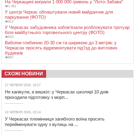
На Черкащині виграли 1 000 000 гривень у “Лото-Забава”
1 081
У центрі Черкас облаштували новий майданчик для
паркування (ФОТО)
912
У Черкасах забудовника зобов’язали розблокувати тротуар
біля майбутнього торговельного центру (ФОТО)
910
Вибоїни глибиною 20-30 см та шириною до 3 метрів: у
Черкасах просять відремонтувати під’їзд до житлових
будинків
887
СХОЖІ НОВИНИ
27 ЧЕРВНЯ 2026, 18:27
Не канікули, а вишкіл: у Черкасах школярі 10 днів
проходили підготовку з морп...
10 ЧЕРВНЯ 2026, 19:14
У Черкасах племінниця загиблого воїна просить
перейменувати одну з вулиць на ...