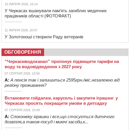
10 ЛИПНЯ 2026, 16:14
У Черкасах вшанували пам’ять загиблих медичних
працівників області (ФОТОФАКТ)
11 ЛИПНЯ 2026, 20:07
У Золотоноші створили Раду ветеранів
ОБГОВОРЕННЯ
“Черкасиводоканал” пропонує підвищити тарифи на
воду та водовідведення з 2027 року
07 СЕРПНЯ 2026, 10:56
А:
А пенсія так і залишиться 2595грн./міс.незалежно від
регіону проживання?
Встановити гойдалки, карусель і закупити іграшки: у
Черкасах просять покращити умови в дитсадку
07 СЕРПНЯ 2026, 10:09
А:
Споконвіку іграшки і все,що стосується дитячого
дозвілля,а також-посуд і миючі засоби,к...