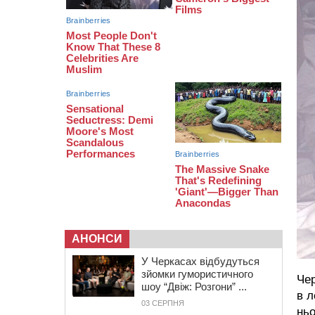
термін у колонії
05 СЕРПНЯ 2026, СЕРЕДА
20:28
Наступні два дні на Черкащині
прогнозують пік африканського
“пекла”
19:30
Проєкт просторового розвитку
Корсунь-Шевченківської громади
рекомендували до погодження
АНОНСИ
У Черкасах відбудуться
зйомки гумористичного
Чер
шоу “Двіж: Розгони” ...
в л
03 СЕРПНЯ
ньо