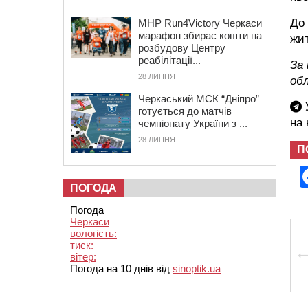
До 
MHP Run4Victory Черкаси
марафон збирає кошти на
жит
розбудову Центру
реабілітації...
За 
28 ЛИПНЯ
об
Черкаський МСК “Дніпро”
У
готується до матчів
на
чемпіонату України з ...
28 ЛИПНЯ
П
ПОГОДА
Погода
Черкаси
вологість:
тиск:
вітер:
Погода на 10 днів від
sinoptik.ua