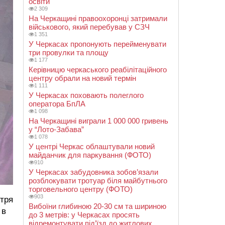
освіти
2 309
На Черкащині правоохоронці затримали
військового, який перебував у СЗЧ
1 351
У Черкасах пропонують перейменувати
три провулки та площу
1 177
Керівницю черкаського реабілітаційного
центру обрали на новий термін
1 111
У Черкасах поховають полеглого
оператора БпЛА
1 098
На Черкащині виграли 1 000 000 гривень
у “Лото-Забава”
1 078
У центрі Черкас облаштували новий
майданчик для паркування (ФОТО)
910
У Черкасах забудовника зобов’язали
розблокувати тротуар біля майбутнього
торговельного центру (ФОТО)
903
ітря
Вибоїни глибиною 20-30 см та шириною
 в
до 3 метрів: у Черкасах просять
відремонтувати під’їзд до житлових