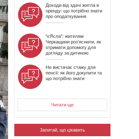
Доходи від здачі житла в
оренду: що потрібно знати
про оподаткування
“єЯсла”: жителям
Черкащини роз’яснили, як
отримати допомогу для
догляду за дитиною
Не вистачає стажу для
пенсії: як його докупити та
що потрібно знати
Читати ще
Запитай, що цікавить