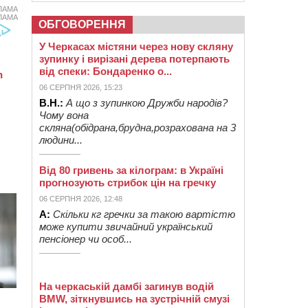
ЛАМА
ЛАМА
ОБГОВОРЕННЯ
У Черкасах містяни через нову скляну
зупинку і вирізані дерева потерпають
від спеки: Бондаренко о...
06 СЕРПНЯ 2026, 15:23
В.Н.:
А що з зупинкою Дружби народів?
Чому вона
скляна(обідрана,брудна,розрахована на 3
людини...
Від 80 гривень за кілограм: в Україні
прогнозують стрибок цін на гречку
06 СЕРПНЯ 2026, 12:48
А:
Скільки кг гречки за такою вартістю
може купити звичайний український
пенсіонер чи особ...
На черкаській дамбі загинув водій
BMW, зіткнувшись на зустрічній смузі