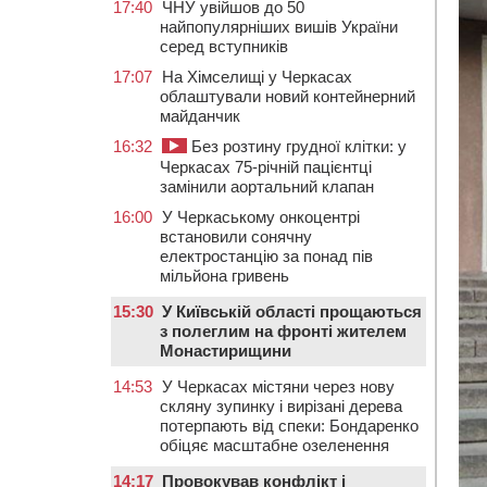
17:40
ЧНУ увійшов до 50
найпопулярніших вишів України
серед вступників
17:07
На Хімселищі у Черкасах
облаштували новий контейнерний
майданчик
16:32
Без розтину грудної клітки: у
Черкасах 75-річній пацієнтці
замінили аортальний клапан
16:00
У Черкаському онкоцентрі
встановили сонячну
електростанцію за понад пів
мільйона гривень
15:30
У Київській області прощаються
з полеглим на фронті жителем
Монастирищини
14:53
У Черкасах містяни через нову
скляну зупинку і вирізані дерева
потерпають від спеки: Бондаренко
обіцяє масштабне озеленення
14:17
Провокував конфлікт і