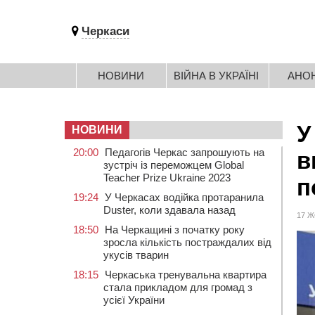
Черкаси
НОВИНИ
ВІЙНА В УКРАЇНІ
АНО
У
НОВИНИ
20:00
Педагогів Черкас запрошують на
в
зустріч із переможцем Global
Teacher Prize Ukraine 2023
п
19:24
У Черкасах водійка протаранила
Duster, коли здавала назад
17 Ж
18:50
На Черкащині з початку року
зросла кількість постраждалих від
укусів тварин
18:15
Черкаська тренувальна квартира
стала прикладом для громад з
усієї України