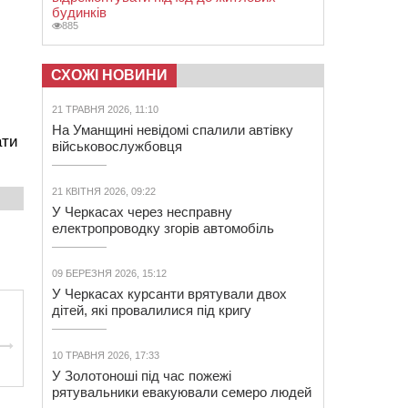
будинків
885
СХОЖІ НОВИНИ
21 ТРАВНЯ 2026, 11:10
На Уманщині невідомі спалили автівку
ати
військовослужбовця
21 КВІТНЯ 2026, 09:22
У Черкасах через несправну
електропроводку згорів автомобіль
09 БЕРЕЗНЯ 2026, 15:12
У Черкасах курсанти врятували двох
дітей, які провалилися під кригу
10 ТРАВНЯ 2026, 17:33
У Золотоноші під час пожежі
рятувальники евакуювали семеро людей