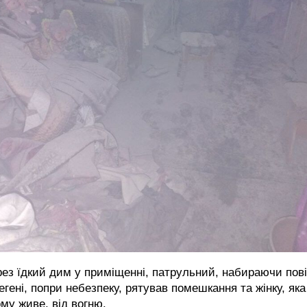
ез їдкий дим у приміщенні, патрульний, набираючи пов
егені, попри небезпеку, рятував помешкання та жінку, яка
му живе, від вогню.