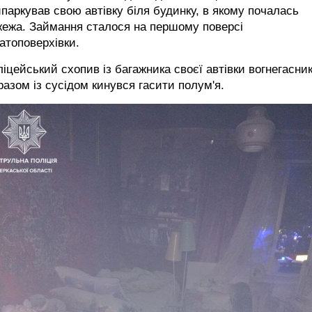
паркував свою автівку біля будинку, в якому почалась
жежа. Займання сталося на першому поверсі
атоповерхівки.
іцейський схопив із багажника своєї автівки вогнегасник
разом із сусідом кинувся гасити полум'я.