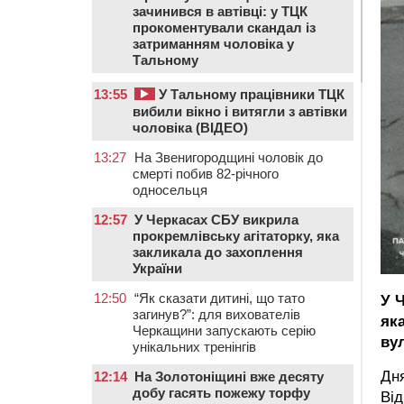
зачинився в автівці: у ТЦК
прокоментували скандал із
затриманням чоловіка у
Тальному
13:55
У Тальному працівники ТЦК
вибили вікно і витягли з автівки
чоловіка (ВІДЕО)
13:27
На Звенигородщині чоловік до
смерті побив 82-річного
односельця
12:57
У Черкасах СБУ викрила
прокремлівську агітаторку, яка
закликала до захоплення
України
12:50
“Як сказати дитині, що тато
У 
загинув?”: для вихователів
як
Черкащини запускають серію
ву
унікальних тренінгів
Дн
12:14
На Золотоніщині вже десяту
добу гасять пожежу торфу
Від