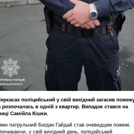
Черкасах поліцейський у свій вихідний загасив пожежу
а розпочалась в одній з квартир. Випадок стався на
лиці Самійла Кішки.
ями патрульний Богдан Гайдай став очевидцем пожежі.
почиваючи, у свій вихідний день, поліцейський