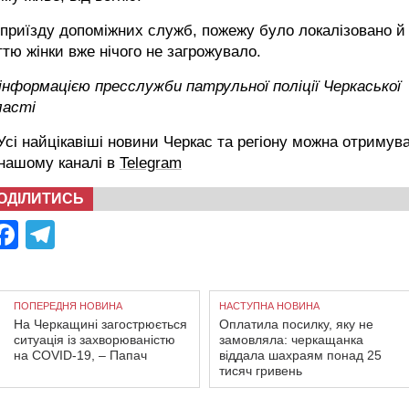
приїзду допоміжних служб, пожежу було локалізовано й
тю жінки вже нічого не загрожувало.
інформацією пресслужби патрульної поліції Черкаської
ласті
сі найцікавіші новини Черкас та регіону можна отримув
 нашому каналі в
Telegram
ОДІЛИТИСЬ
Facebook
Telegram
ПОПЕРЕДНЯ НОВИНА
НАСТУПНА НОВИНА
На Черкащині загострюється
Оплатила посилку, яку не
ситуація із захворюваністю
замовляла: черкащанка
на COVID-19, – Папач
віддала шахраям понад 25
тисяч гривень