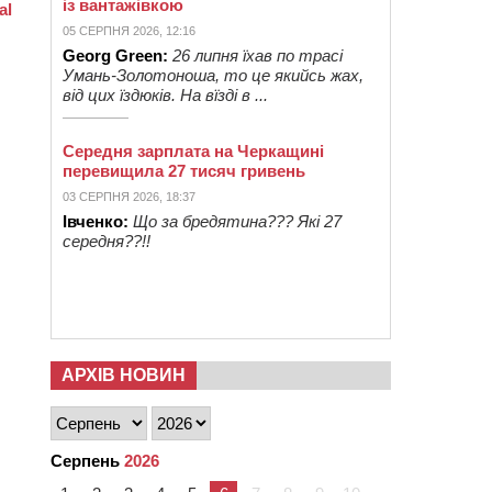
із вантажівкою
05 СЕРПНЯ 2026, 12:16
Georg Green:
26 липня їхав по трасі
Умань-Золотоноша, то це якийсь жах,
від цих їздюків. На вїзді в ...
Середня зарплата на Черкащині
перевищила 27 тисяч гривень
03 СЕРПНЯ 2026, 18:37
Івченко:
Що за бредятина??? Які 27
середня??!!
АРХІВ НОВИН
Серпень
2026