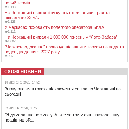
новий термін
1 143
На Черкащині сьогодні очікують грози, зливи, град та
шквали до 22 м/с
1 123
У Черкасах поховають полеглого оператора БпЛА
1 112
На Черкащині виграли 1 000 000 гривень у “Лото-Забава”
1 087
“Черкасиводоканал” пропонує підвищити тарифи на воду та
водовідведення з 2027 року
955
СХОЖІ НОВИНИ
18 ЛЮТОГО 2026, 14:52
Знову оновили графік відключення світла по Черкащині на
сьогодні
02 ЛИПНЯ 2026, 08:29
“Я думала, що не зможу. А вже за три місяці навчала іншу
працівницюR...