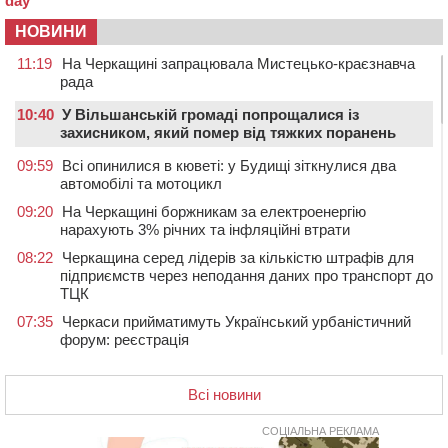
НОВИНИ
11:19
На Черкащині запрацювала Мистецько-краєзнавча
рада
10:40
У Вільшанській громаді попрощалися із
захисником, який помер від тяжких поранень
09:59
Всі опинилися в кюветі: у Будищі зіткнулися два
автомобілі та мотоцикл
09:20
На Черкащині боржникам за електроенергію
нарахують 3% річних та інфляційні втрати
08:22
Черкащина серед лідерів за кількістю штрафів для
підприємств через неподання даних про транспорт до
ТЦК
07:35
Черкаси прийматимуть Український урбаністичний
форум: реєстрація
09 СЕРПНЯ 2026, НЕДІЛЯ
Всі новини
19:08
На Чорнобаївщині конфіскували землю на користь
держави, але оренду не припинили: прокуратура
звернулася до суду
СОЦІАЛЬНА РЕКЛАМА