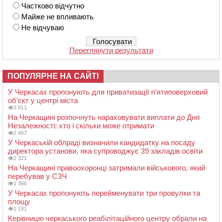
Частково відчутно
Майже не впливають
Не відчуваю
Переглянути результати
ПОПУЛЯРНЕ НА САЙТІ
У Черкасах пропонують для приватизації п’ятиповерховий
об’єкт у центрі міста
3 911
На Черкащині розпочнуть нараховувати виплати до Дня
Незалежності: хто і скільки може отримати
2 467
У Черкаській облраді визначили кандидатку на посаду
директора установи, яка супроводжує 39 закладів освіти
2 321
На Черкащині правоохоронці затримали військового, який
перебував у СЗЧ
1 366
У Черкасах пропонують перейменувати три провулки та
площу
1 191
Керівницю черкаського реабілітаційного центру обрали на