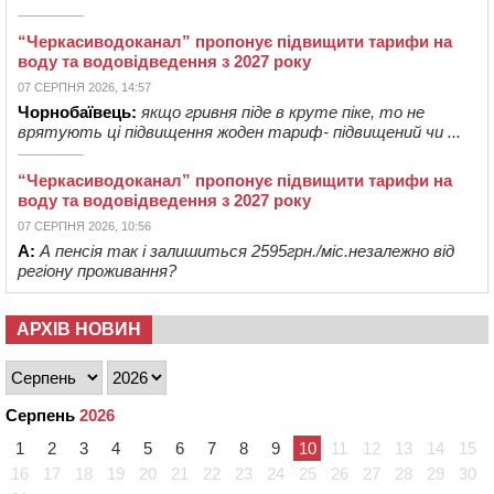
“Черкасиводоканал” пропонує підвищити тарифи на
воду та водовідведення з 2027 року
07 СЕРПНЯ 2026, 14:57
Чорнобаївець:
якщо гривня піде в круте піке, то не
врятують ці підвищення жоден тариф- підвищений чи ...
“Черкасиводоканал” пропонує підвищити тарифи на
воду та водовідведення з 2027 року
07 СЕРПНЯ 2026, 10:56
А:
А пенсія так і залишиться 2595грн./міс.незалежно від
регіону проживання?
АРХІВ НОВИН
Серпень
2026
1
2
3
4
5
6
7
8
9
10
11
12
13
14
15
16
17
18
19
20
21
22
23
24
25
26
27
28
29
30