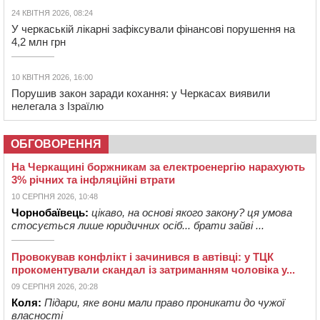
24 КВІТНЯ 2026, 08:24
У черкаській лікарні зафіксували фінансові порушення на
4,2 млн грн
10 КВІТНЯ 2026, 16:00
Порушив закон заради кохання: у Черкасах виявили
нелегала з Ізраїлю
ОБГОВОРЕННЯ
На Черкащині боржникам за електроенергію нарахують
3% річних та інфляційні втрати
10 СЕРПНЯ 2026, 10:48
Чорнобаївець:
цікаво, на основі якого закону? ця умова
стосується лише юридичних осіб... брати зайві ...
Провокував конфлікт і зачинився в автівці: у ТЦК
прокоментували скандал із затриманням чоловіка у...
09 СЕРПНЯ 2026, 20:28
Коля:
Підари, яке вони мали право проникати до чужої
власності