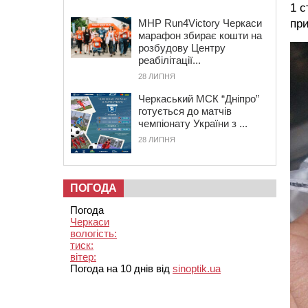
1 с
MHP Run4Victory Черкаси
пр
марафон збирає кошти на
розбудову Центру
реабілітації...
28 ЛИПНЯ
Черкаський МСК “Дніпро”
готується до матчів
чемпіонату України з ...
28 ЛИПНЯ
ПОГОДА
Погода
Черкаси
вологість:
тиск:
вітер:
Погода на 10 днів від
sinoptik.ua