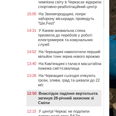
чемпіона світу в Черкасах відкрили
спортивно-реабілітаційний центр
15:05
На Звенигородщині, попри
заборону міськради, проведуть
“Ше.Fest”
14:31
У Каневі аномальна спека
призвела до перебоїв у роботі
електромереж та комунальних
служб
14:02
На Черкащині намолотили перший
мільйон тонн зерна нового врожаю
13:40
На Кам’янщині сталася масштабна
пожежа сміттєзвалища
13:26
На Черкащині сьогодні очікують
грози, зливи, град та шквали до 22
м/с
12:50
Внаслідок падіння вертольота
загинув 28-річний захисник зі
Сміли
12:15
У центрі Черкас не поділили
дорогу водії двох ВАЗів