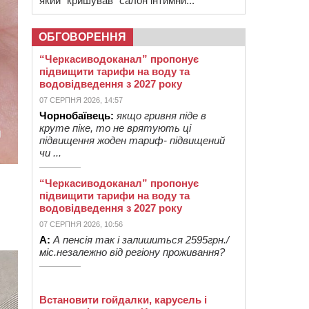
який “кришував” салон інтимни...
ОБГОВОРЕННЯ
“Черкасиводоканал” пропонує
підвищити тарифи на воду та
водовідведення з 2027 року
07 СЕРПНЯ 2026, 14:57
Чорнобаївець:
якщо гривня піде в
круте піке, то не врятують ці
підвищення жоден тариф- підвищений
чи ...
“Черкасиводоканал” пропонує
підвищити тарифи на воду та
водовідведення з 2027 року
07 СЕРПНЯ 2026, 10:56
А:
А пенсія так і залишиться 2595грн./
міс.незалежно від регіону проживання?
Встановити гойдалки, карусель і