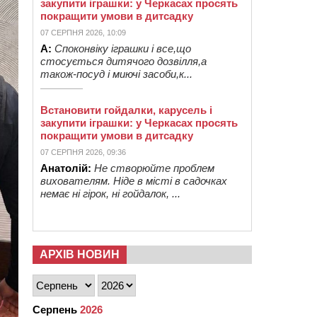
закупити іграшки: у Черкасах просять
покращити умови в дитсадку
07 СЕРПНЯ 2026, 10:09
А:
Споконвіку іграшки і все,що
стосується дитячого дозвілля,а
також-посуд і миючі засоби,к...
Встановити гойдалки, карусель і
закупити іграшки: у Черкасах просять
покращити умови в дитсадку
07 СЕРПНЯ 2026, 09:36
Анатолій:
Не створюйте проблем
вихователям. Ніде в місті в садочках
немає ні гірок, ні гойдалок, ...
АРХІВ НОВИН
Серпень
2026