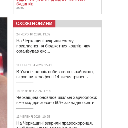
будинків
887
СХОЖІ НОВИНИ
24 ЧЕРВНЯ 2026, 13:39
На Черкащині викрили схему
привласнення бюджетних коштів, яку
організував екс...
11 БЕРЕЗНЯ 2026, 15:41
В Умані чоловік побив свого знайомого,
вкравши телефон і 14 тисяч гривень
14 ЛЮТОГО 2026, 17:00
Черкащина оновлює шкільні харчоблоки:
вже модернізовано 60% закладів освіти
11 ЧЕРВНЯ 2026, 10:25
На Черкащині викрили правоохоронця,