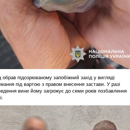
 обрав підозрюваному запобіжний захід у вигляді
мання під вартою з правом внесення застави. У разі
едення вини йому загрожує до семи років позбавлення
і.