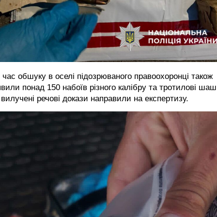
 час обшуку в оселі підозрюваного правоохоронці також
вили понад 150 набоїв різного калібру та тротилові шаш
 вилучені речові докази направили на експертизу.