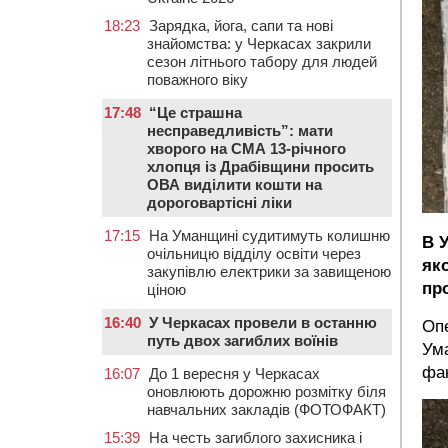
18:23
Зарядка, йога, сапи та нові
знайомства: у Черкасах закрили
сезон літнього табору для людей
поважного віку
17:48
“Це страшна
несправедливість”: мати
хворого на СМА 13-річного
хлопця із Драбівщини просить
ОВА виділити кошти на
дороговартісні ліки
17:15
На Уманщині судитимуть колишню
В 
очільницю відділу освіти через
як
закупівлю електрики за завищеною
про
ціною
16:40
У Черкасах провели в останню
Опе
путь двох загиблих воїнів
Ума
фак
16:07
До 1 вересня у Черкасах
оновлюють дорожню розмітку біля
навчальних закладів (ФОТОФАКТ)
15:39
На честь загиблого захисника і