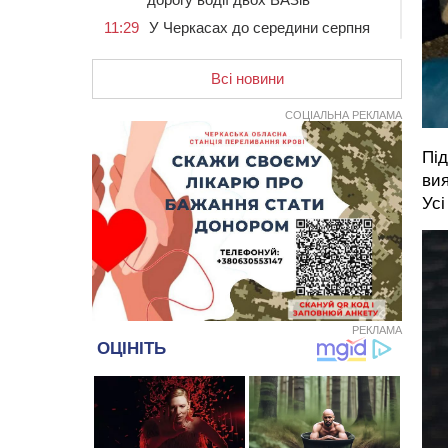
11:29
У Черкасах до середини серпня
обмежать рух транспорту на трьох
вулицях
Всі новини
10:54
На Черкащині кількість укриттів
збільшилась уп’ятеро з початку
СОЦІАЛЬНА РЕКЛАМА
повномасштабної війни
10:15
У Черкасах водій Audi Q5
Під
спричинив аварію, не пропустивши
вия
інший кросовер
Усі
09:42
“Черкасиводоканал” пропонує
підвищити тарифи на воду та
водовідведення з 2027 року
09:08
Встановити гойдалки, карусель і
закупити іграшки: у Черкасах
просять покращити умови в
РЕКЛАМА
дитсадку
08:22
“На щиті” у Чорнобаївську
громаду повертається полеглий
біля Кліщіївки воїн