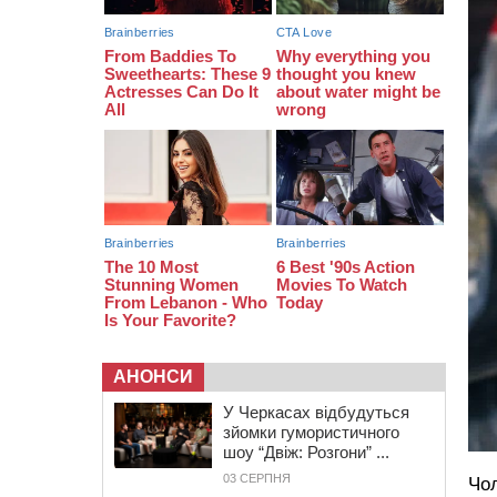
07:30
Понад 968 мільйонів гривень
земельного податку сплатили на
Черкащині
06 СЕРПНЯ 2026, ЧЕТВЕР
21:13
Вісім медалей, з яких чотири
золоті: черкаські спортсмени
тріумфували на чемпіонаті України
АНОНСИ
У Черкасах відбудуться
зйомки гумористичного
шоу “Двіж: Розгони” ...
03 СЕРПНЯ
Чол