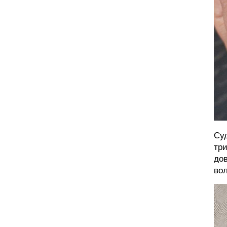
Суд
три
дов
вол