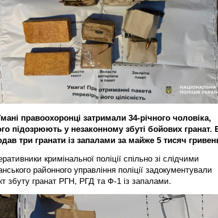
Умані правоохоронці затримали 34-річного чоловіка,
ого підозрюють у незаконному збуті бойових гранат. 
дав три гранати із запалами за майже 5 тисяч гривен
ративники кримінальної поліції спільно зі слідчими
нського районного управління поліції задокументували
т збуту гранат РГН, РГД та Ф-1 із запалами.