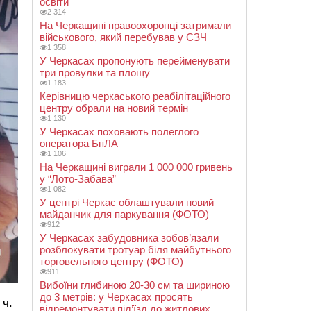
освіти
2 314
На Черкащині правоохоронці затримали
військового, який перебував у СЗЧ
1 358
У Черкасах пропонують перейменувати
три провулки та площу
1 183
Керівницю черкаського реабілітаційного
центру обрали на новий термін
1 130
У Черкасах поховають полеглого
оператора БпЛА
1 106
На Черкащині виграли 1 000 000 гривень
у “Лото-Забава”
1 082
У центрі Черкас облаштували новий
майданчик для паркування (ФОТО)
912
У Черкасах забудовника зобов’язали
розблокувати тротуар біля майбутнього
торговельного центру (ФОТО)
911
Вибоїни глибиною 20-30 см та шириною
до 3 метрів: у Черкасах просять
 ч.
відремонтувати під’їзд до житлових