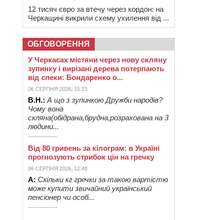
12 тисяч євро за втечу через кордон: на
Черкащині викрили схему ухилення від ...
ОБГОВОРЕННЯ
У Черкасах містяни через нову скляну
зупинку і вирізані дерева потерпають
від спеки: Бондаренко о...
06 СЕРПНЯ 2026, 15:23
В.Н.:
А що з зупинкою Дружби народів?
Чому вона
скляна(обідрана,брудна,розрахована на 3
людини...
Від 80 гривень за кілограм: в Україні
прогнозують стрибок цін на гречку
06 СЕРПНЯ 2026, 12:48
А:
Скільки кг гречки за такою вартістю
може купити звичайний український
пенсіонер чи особ...