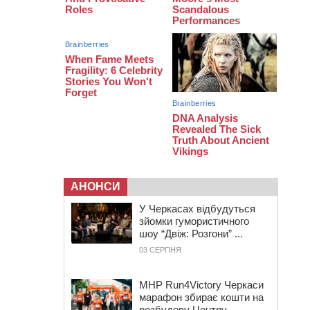
тис грн штрафу за незаконні зміни
до договору
08:20
Обрано претендента на посаду
директора Мокрокалигірського
психоневрологічного інтернату
07:23
Уманські міграційники видворили з
країни грузина, який відсидів
термін у колонії
АНОНСИ
У Черкасах відбудуться
зйомки гумористичного
шоу “Двіж: Розгони” ...
03 СЕРПНЯ
MHP Run4Victory Черкаси
марафон збирає кошти на
розбудову Центру