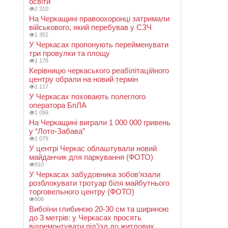
освіти
2 310
На Черкащині правоохоронці затримали
військового, який перебував у СЗЧ
1 352
У Черкасах пропонують перейменувати
три провулки та площу
1 178
Керівницю черкаського реабілітаційного
центру обрали на новий термін
1 117
У Черкасах поховають полеглого
оператора БпЛА
1 099
На Черкащині виграли 1 000 000 гривень
у “Лото-Забава”
1 079
У центрі Черкас облаштували новий
майданчик для паркування (ФОТО)
910
У Черкасах забудовника зобов’язали
розблокувати тротуар біля майбутнього
торговельного центру (ФОТО)
906
Вибоїни глибиною 20-30 см та шириною
до 3 метрів: у Черкасах просять
відремонтувати під’їзд до житлових