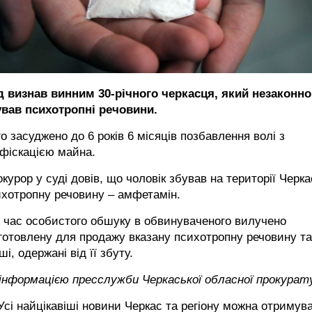
д визнав винним 30-річного черкасця, який незаконно
ував психотропні речовини.
о засуджено до 6 років 6 місяців позбавлення волі з
фіскацією майна.
курор у суді довів, що чоловік збував на території Черка
хотропну речовину – амфетамін.
 час особистого обшуку в обвинуваченого вилучено
готовлену для продажу вказану психотропну речовину та
ші, одержані від її збуту.
 інформацією пресслужби Черкаської обласної прокурат
сі найцікавіші новини Черкас та регіону можна отримув