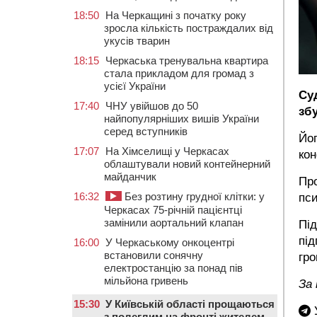
18:50
На Черкащині з початку року
зросла кількість постраждалих від
укусів тварин
18:15
Черкаська тренувальна квартира
стала прикладом для громад з
усієї України
Су
17:40
ЧНУ увійшов до 50
зб
найпопулярніших вишів України
серед вступників
Йог
17:07
На Хімселищі у Черкасах
кон
облаштували новий контейнерний
майданчик
Про
16:32
Без розтину грудної клітки: у
пси
Черкасах 75-річній пацієнтці
замінили аортальний клапан
Під
під
16:00
У Черкаському онкоцентрі
встановили сонячну
гро
електростанцію за понад пів
мільйона гривень
За
15:30
У Київській області прощаються
У
з полеглим на фронті жителем