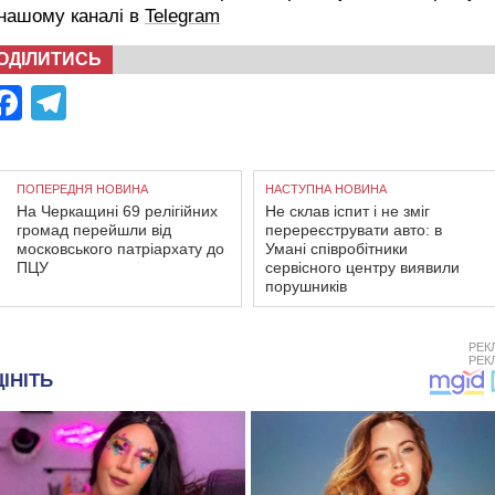
 нашому каналі в
Telegram
ОДІЛИТИСЬ
Facebook
Telegram
ПОПЕРЕДНЯ НОВИНА
НАСТУПНА НОВИНА
На Черкащині 69 релігійних
Не склав іспит і не зміг
громад перейшли від
перереєструвати авто: в
московського патріархату до
Умані співробітники
ПЦУ
сервісного центру виявили
порушників
РЕК
РЕК