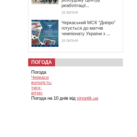
реабілітації...
28 ЛИПНЯ
Черкаський МСК “Дніпро”
готується до матчів
чемпіонату України з ...
28 ЛИПНЯ
ПОГОДА
Погода
Черкаси
вологість:
тиск:
вітер:
Погода на 10 днів від
sinoptik.ua