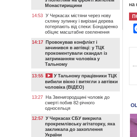
на
Монастирищини
14:53
У Черкасах містяни через нову
П
скляну зупинку і вирізані дерева
потерпають від спеки: Бондаренко
обіцяє масштабне озеленення
14:17
Провокував конфлікт і
зачинився в автівці: у ТЦК
прокоментували скандал із
затриманням чоловіка у
Тальному
13:55
У Тальному працівники ТЦК
вибили вікно і витягли з автівки
чоловіка (ВІДЕО)
13:27
На Звенигородщині чоловік до
смерті побив 82-річного
односельця
12:57
У Черкасах СБУ викрила
прокремлівську агітаторку, яка
закликала до захоплення
України