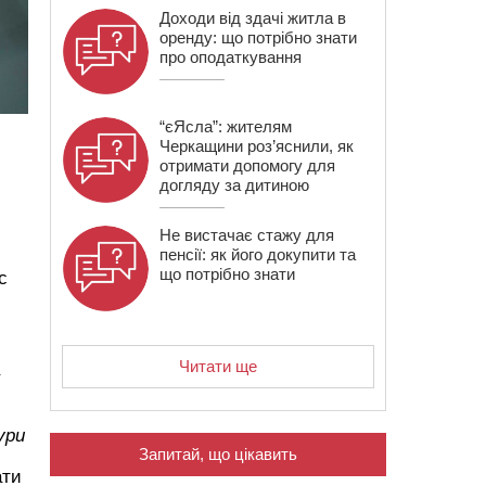
Доходи від здачі житла в
оренду: що потрібно знати
про оподаткування
“єЯсла”: жителям
Черкащини роз’яснили, як
отримати допомогу для
догляду за дитиною
Не вистачає стажу для
пенсії: як його докупити та
що потрібно знати
с
Читати ще
ури
Запитай, що цікавить
ати