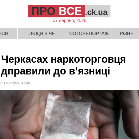
ПРО
ВСЕ
.ck.ua
07 серпня, 2026
НСИ
ЛЮДИ В ЧЕ
ФОТОРЕПОРТАЖ
РІЗНЕ
 Черкасах наркоторговця
ідправили до в’язниці
ЮТОГО 2024, 17:40