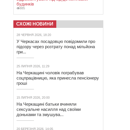
будинків
885
СХОЖІ НОВИНИ
28 ЧЕРВНЯ 2026, 18:20
У Черкасах посадовцю повідомили про
підозру через розтрату понад мільйона
гри...
25 ЛИПНЯ 2026, 11:29
На Черкащині чоловік пограбував
соцпрацівницю, яка принесла пенсіонеру
гроші
15 ЛИПНЯ 2026, 20:00
На Черкащині батьки вчиняли
сексуальне насилля над своїми
доньками та змушува...
20 БЕРЕЗНЯ 2026, 14:05