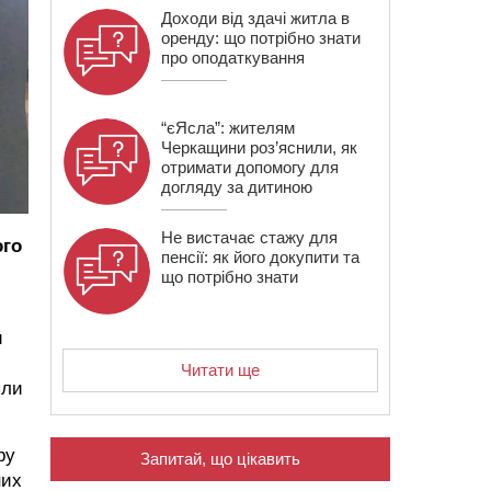
Доходи від здачі житла в
оренду: що потрібно знати
про оподаткування
“єЯсла”: жителям
Черкащини роз’яснили, як
отримати допомогу для
догляду за дитиною
Не вистачає стажу для
ого
пенсії: як його докупити та
що потрібно знати
и
Читати ще
яли
ру
Запитай, що цікавить
них