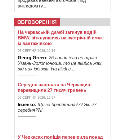
продавав ввезені автомобілі під
виглядом гу...
ОБГОВОРЕННЯ
На черкаській дамбі загинув водій
BMW, зіткнувшись на зустрічній смузі
із вантажівкою
05 СЕРПНЯ 2026, 12:16
Georg Green:
26 липня їхав по трасі
Умань-Золотоноша, то це якийсь жах,
від цих їздюків. На вїзді в ...
Середня зарплата на Черкащині
перевищила 27 тисяч гривень
03 СЕРПНЯ 2026, 18:37
Івченко:
Що за бредятина??? Які 27
середня??!!
У Черкасах поліція перевірила понад