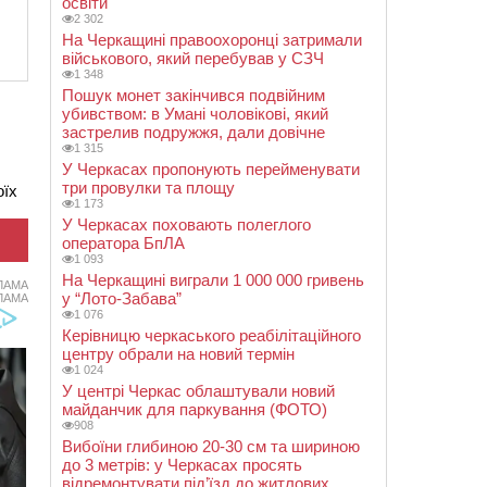
освіти
2 302
На Черкащині правоохоронці затримали
військового, який перебував у СЗЧ
1 348
Пошук монет закінчився подвійним
убивством: в Умані чоловікові, який
застрелив подружжя, дали довічне
1 315
У Черкасах пропонують перейменувати
три провулки та площу
оїх
1 173
У Черкасах поховають полеглого
оператора БпЛА
1 093
На Черкащині виграли 1 000 000 гривень
ЛАМА
у “Лото-Забава”
ЛАМА
1 076
Керівницю черкаського реабілітаційного
центру обрали на новий термін
1 024
У центрі Черкас облаштували новий
майданчик для паркування (ФОТО)
908
Вибоїни глибиною 20-30 см та шириною
до 3 метрів: у Черкасах просять
відремонтувати під’їзд до житлових