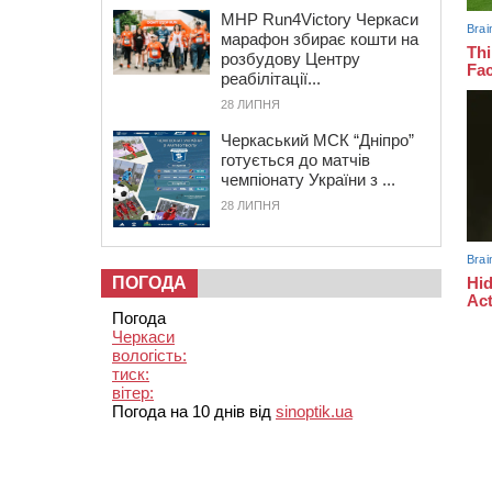
MHP Run4Victory Черкаси
марафон збирає кошти на
розбудову Центру
реабілітації...
28 ЛИПНЯ
Черкаський МСК “Дніпро”
готується до матчів
чемпіонату України з ...
28 ЛИПНЯ
ПОГОДА
Погода
Черкаси
вологість:
тиск:
вітер:
Погода на 10 днів від
sinoptik.ua