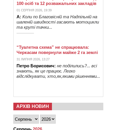
100 осіб та 12 розважальних закладів
01 СЕРПНЯ 2026, 19:39
А:
Коли по Благовісній та Надпільній на
шаленій швидкості гасають мотоцикли
та круті тачки...
“Туалетна схема” не спрацювала:
Черкасам повернули майже 2 га землі
31 ЛИПНЯ 2026, 13:27
Петро Борисович:
не поділились?... всі
знають, як це працює. Легко
відслідкувати, хто,як,якими рішеннями...
АРХІВ НОВИН
Серпень
2026