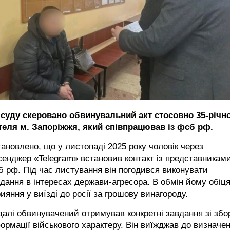
 суду скеровано обвинувальний акт стосовно 35-річн
теля м. Запоріжжя, який співпрацював із фсб рф.
ановлено, що у листопаді 2025 року чоловік через
енджер «Telegram» встановив контакт із представникам
 рф. Під час листування він погодився виконувати
дання в інтересах держави-агресора. В обмін йому обіц
ияння у виїзді до росії за грошову винагороду.
алі обвинувачений отримував конкретні завдання зі збо
ормації військового характеру. Він виїжджав до визначе