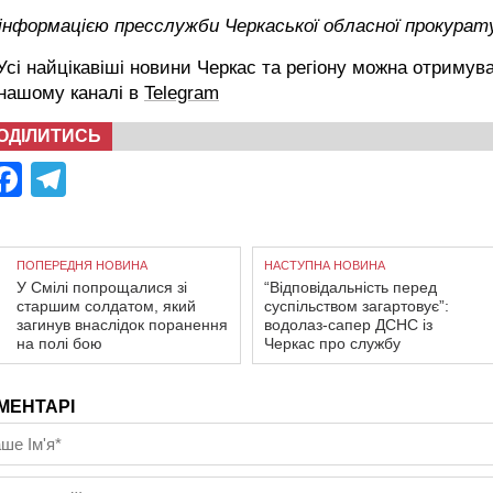
 інформацією пресслужби Черкаської обласної прокурат
сі найцікавіші новини Черкас та регіону можна отримув
 нашому каналі в
Telegram
ОДІЛИТИСЬ
Facebook
Telegram
ПОПЕРЕДНЯ НОВИНА
НАСТУПНА НОВИНА
У Смілі попрощалися зі
“Відповідальність перед
старшим солдатом, який
суспільством загартовує”:
загинув внаслідок поранення
водолаз-сапер ДСНС із
на полі бою
Черкас про службу
МЕНТАРІ