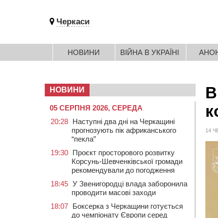
Черкаси
НОВИНИ
ВІЙНА В УКРАЇНІ
АНО
В
НОВИНИ
к
05 СЕРПНЯ 2026, СЕРЕДА
20:28
Наступні два дні на Черкащині
прогнозують пік африканського
14 Ч
“пекла”
19:30
Проєкт просторового розвитку
Корсунь-Шевченківської громади
рекомендували до погодження
18:45
У Звенигородці влада заборонила
проводити масові заходи
18:07
Боксерка з Черкащини готується
до чемпіонату Європи серед