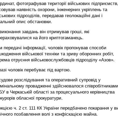
рдинат, фотографував території військових підприємств
совував наявність охорони, інженерних укріплень та
ськових підрозділів, передавав геолокаційні дані і
альний опис обстановки.
виконання завдань він отримував гроші, які
ераховувалися на його криптогаманець.
м передачі інформації, чоловік пропонував способи
кодження військової техніки та зриву оборонних робіт,
рема отруєння військовослужбовців підрозділу «Азов».
азі чоловік перебуває під вартою.
удове розслідування та оперативний супровід у
мінальному провадженні здійснювалося співробітникам
У в Черкаській області за процесуального керівництва
курорів обласної прокуратури.
кцією ч. 2 ст. 111 КК України передбачено покарання у в
ічного позбавлення волі з конфіскацією майна.