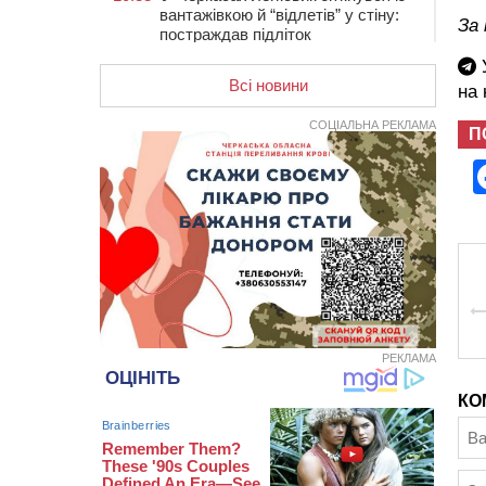
вантажівкою й “відлетів” у стіну:
За
постраждав підліток
У
09:49
ДНК-експертиза через 21 місяць
Всі новини
підтвердила загибель захисника
на
зі Сміли
СОЦІАЛЬНА РЕКЛАМА
П
09:13
У Черкасах 18-річний хлопець
поранив себе ножем у відділенні
пошти
08:50
Керівницю черкаського
реабілітаційного центру обрали на
новий термін
08:11
Вчителька зі Сміли увійшла до
півфіналу Global Teacher Prize
Ukraine 2026
07:29
По 5 тисяч гривень на підготовку
РЕКЛАМА
до школи: як оформити “Пакунок
школяра”
КО
04 СЕРПНЯ 2026, ВІВТОРОК
20:54
На Черкащині очікують пік спеки
20:13
Черкащина здобула вісім медалей