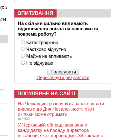
ури
ОПИТУВАННЯ
ати
На скільки сильно впливають
відключення світла на ваше життя,
зокрема роботу?
Катастрофічно
Частково відчутно
Майже не впливають
Не відчуваю
Переглянути результати
ПОПУЛЯРНЕ НА САЙТІ
На Черкащині розпочнуть нараховувати
виплати до Дня Незалежності: хто і
скільки може отримати
2 437
У Черкаській облраді визначили
кандидатку на посаду директора
установи, яка супроводжує 39 закладів