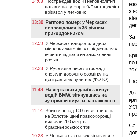
14:03
Постраждав водій і неповнолітня
коо
пасажирка: у Чорнобаї мотоцикліст
з’я
врізався у легковик
вій
13:30
Раптово помер: у Черкасах
дет
попрощалися із 35-річним
прикордонником
За 
12:59
У Черкасах нагородили двох
пер
місцевих жителів, які відмовилися
вчиняти підпали на замовлення
Крі
росіян
пош
12:23
У Руськополянській громаді
зок
оновили дорожню розмітку на
центральних вулицях (ФОТО)
Нар
11:48
На черкаській дамбі загинув
Дос
водій BMW, зіткнувшись на
кри
зустрічній смузі із вантажівкою
УСБ
11:14
Збитки понад 100 тисяч гривень:
про
на Золотоніщині правоохоронці
виявили 700 метрів
Сан
браконьєрських сіток
дов
10:33
У Черкасах легковик зіткнувся із