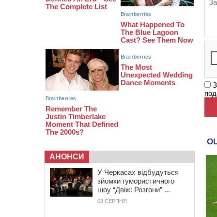
на чемпіонаті України з веслування
19:40
Бійці КОРДу Черкащини
повернулися з фронту: на зміну їм
вирушили побратими
З
под
АНОНСИ
У Черкасах відбудуться
зйомки гумористичного
шоу “Двіж: Розгони” ...
03 СЕРПНЯ