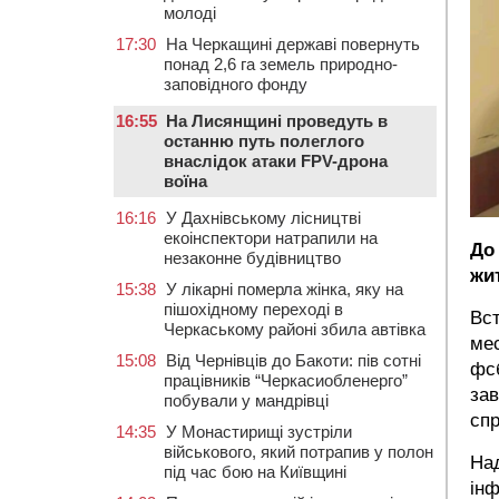
молоді
17:30
На Черкащині державі повернуть
понад 2,6 га земель природно-
заповідного фонду
16:55
На Лисянщині проведуть в
останню путь полеглого
внаслідок атаки FPV-дрона
воїна
16:16
У Дахнівському лісництві
екоінспектори натрапили на
До
незаконне будівництво
жи
15:38
У лікарні померла жінка, яку на
пішохідному переході в
Вст
Черкаському районі збила автівка
мес
15:08
Від Чернівців до Бакоти: пів сотні
фсб
працівників “Черкасиобленерго”
зав
побували у мандрівці
спр
14:35
У Монастирищі зустріли
військового, який потрапив у полон
Над
під час бою на Київщині
інф