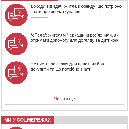
07:23
Уманські міграційники видворили з країни грузина,
Доходи від здачі житла в оренду: що потрібно
який відсидів термін у колонії
знати про оподаткування
“єЯсла”: жителям Черкащини роз’яснили, як
отримати допомогу для догляду за дитиною
Не вистачає стажу для пенсії: як його
докупити та що потрібно знати
Читати ще
МИ У СОЦМЕРЕЖАХ