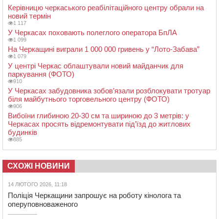
Керівницю черкаського реабілітаційного центру обрали на
новий термін
1 117
У Черкасах поховають полеглого оператора БпЛА
1 099
На Черкащині виграли 1 000 000 гривень у “Лото-Забава”
1 079
У центрі Черкас облаштували новий майданчик для
паркування (ФОТО)
910
У Черкасах забудовника зобов’язали розблокувати тротуар
біля майбутнього торговельного центру (ФОТО)
906
Вибоїни глибиною 20-30 см та шириною до 3 метрів: у
Черкасах просять відремонтувати під’їзд до житлових
будинків
885
СХОЖІ НОВИНИ
14 ЛЮТОГО 2026, 11:18
Поліція Черкащини запрошує на роботу кінолога та
оперуповноваженого