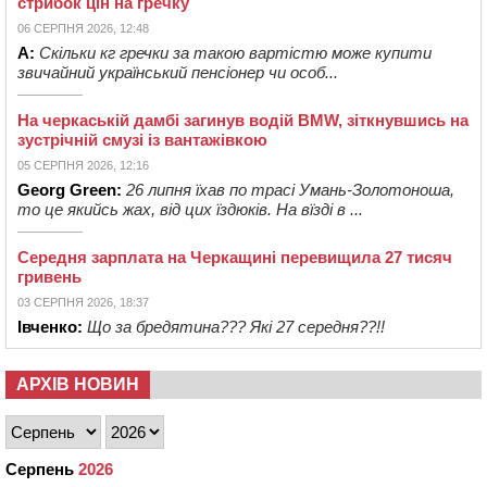
стрибок цін на гречку
06 СЕРПНЯ 2026, 12:48
А:
Скільки кг гречки за такою вартістю може купити
звичайний український пенсіонер чи особ...
На черкаській дамбі загинув водій BMW, зіткнувшись на
зустрічній смузі із вантажівкою
05 СЕРПНЯ 2026, 12:16
Georg Green:
26 липня їхав по трасі Умань-Золотоноша,
то це якийсь жах, від цих їздюків. На вїзді в ...
Середня зарплата на Черкащині перевищила 27 тисяч
гривень
03 СЕРПНЯ 2026, 18:37
Івченко:
Що за бредятина??? Які 27 середня??!!
АРХІВ НОВИН
Серпень
2026