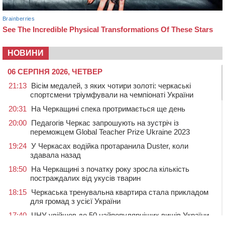
НОВИНИ
06 СЕРПНЯ 2026, ЧЕТВЕР
21:13
Вісім медалей, з яких чотири золоті: черкаські
спортсмени тріумфували на чемпіонаті України
20:31
На Черкащині спека протримається ще день
20:00
Педагогів Черкас запрошують на зустріч із
переможцем Global Teacher Prize Ukraine 2023
19:24
У Черкасах водійка протаранила Duster, коли
здавала назад
18:50
На Черкащині з початку року зросла кількість
постраждалих від укусів тварин
18:15
Черкаська тренувальна квартира стала прикладом
для громад з усієї України
17:40
ЧНУ увійшов до 50 найпопулярніших вишів України
серед вступників