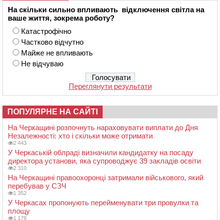
На скільки сильно впливають відключення світла на
ваше життя, зокрема роботу?
Катастрофічно
Частково відчутно
Майже не впливають
Не відчуваю
Переглянути результати
ПОПУЛЯРНЕ НА САЙТІ
На Черкащині розпочнуть нараховувати виплати до Дня
Незалежності: хто і скільки може отримати
2 443
У Черкаській облраді визначили кандидатку на посаду
директора установи, яка супроводжує 39 закладів освіти
2 310
На Черкащині правоохоронці затримали військового, який
перебував у СЗЧ
1 352
У Черкасах пропонують перейменувати три провулки та
площу
1 178