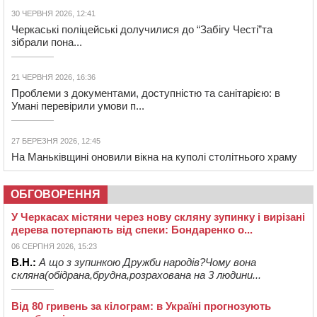
30 ЧЕРВНЯ 2026, 12:41
Черкаські поліцейські долучилися до “Забігу Честі”та
зібрали пона...
21 ЧЕРВНЯ 2026, 16:36
Проблеми з документами, доступністю та санітарією: в
Умані перевірили умови п...
27 БЕРЕЗНЯ 2026, 12:45
На Маньківщині оновили вікна на куполі столітнього храму
ОБГОВОРЕННЯ
У Черкасах містяни через нову скляну зупинку і вирізані
дерева потерпають від спеки: Бондаренко о...
06 СЕРПНЯ 2026, 15:23
В.Н.:
А що з зупинкою Дружби народів?Чому вона
скляна(обідрана,брудна,розрахована на 3 людини...
Від 80 гривень за кілограм: в Україні прогнозують