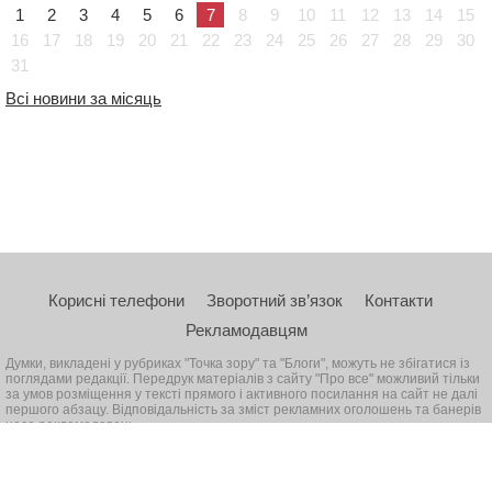
1
2
3
4
5
6
7
8
9
10
11
12
13
14
15
16
17
18
19
20
21
22
23
24
25
26
27
28
29
30
31
Всі новини за місяць
Корисні телефони
Зворотний зв’язок
Контакти
Рекламодавцям
Думки, викладені у рубриках "Точка зору" та "Блоги", можуть не збігатися із
поглядами редакції. Передрук матеріалів з сайту "Про все" можливий тільки
за умов розміщення у тексті прямого і активного посилання на сайт не далі
першого абзацу. Відповідальність за зміст рекламних оголошень та банерів
несе рекламодавець
© 2026, Всі права захищені