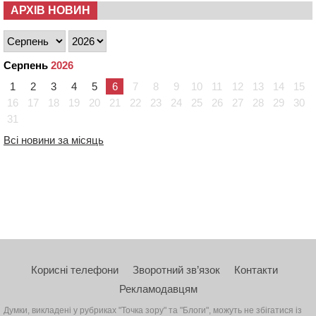
АРХІВ НОВИН
Серпень
2026
1
2
3
4
5
6
7
8
9
10
11
12
13
14
15
16
17
18
19
20
21
22
23
24
25
26
27
28
29
30
31
Всі новини за місяць
Корисні телефони
Зворотний зв’язок
Контакти
Рекламодавцям
Думки, викладені у рубриках "Точка зору" та "Блоги", можуть не збігатися із