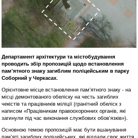
Департамент архітектури та містобудування
проводить збір пропозицій щодо встановлення
пам’ятного знаку загиблим поліцейським в парку
Соборний у Черкасах.
Орієнтовне місце встановлення пам’ятного знаку - на
місці демонтованого обеліску на честь загиблих
чекістів та працівників міліції (гранітний обеліск з
написом «Працівникам правоохоронних органів, які
загинули під час виконання службових обов’язків»).
Основною темою пропозицій має бути вшанування
пам’яті загиблих поліцейських, які віддали своє життя