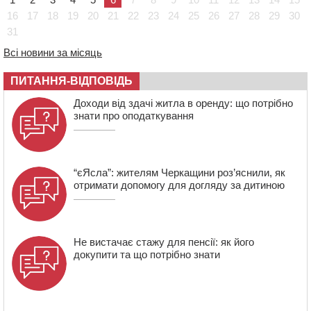
Європи серед молоді
16
17
18
19
20
21
22
23
24
25
26
27
28
29
30
17:30
На Черкащині державі повернуть понад 2,6 га земель
31
природно-заповідного фонду
Всі новини за місяць
16:55
На Лисянщині проведуть в останню путь
полеглого внаслідок атаки FPV-дрона воїна
ПИТАННЯ-ВІДПОВІДЬ
16:16
У Дахнівському лісництві екоінспектори натрапили на
Доходи від здачі житла в оренду: що потрібно
незаконне будівництво
знати про оподаткування
15:38
У лікарні померла жінка, яку на пішохідному переході
в Черкаському районі збила автівка
“єЯсла”: жителям Черкащини роз’яснили, як
отримати допомогу для догляду за дитиною
Не вистачає стажу для пенсії: як його
докупити та що потрібно знати