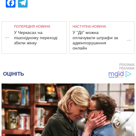
Facebook
Telegram
ПОПЕРЕДНЯ НОВИНА
НАСТУПНА НОВИНА
У Черкасах на
У “Дії” можна
пішохідному переході
оплачувати штрафи за
збили жінку
адмінпорушення
онлайн
РЕКЛАМА
РЕКЛАМА