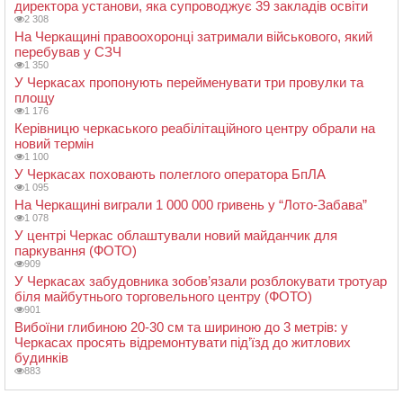
директора установи, яка супроводжує 39 закладів освіти
2 308
На Черкащині правоохоронці затримали військового, який
перебував у СЗЧ
1 350
У Черкасах пропонують перейменувати три провулки та
площу
1 176
Керівницю черкаського реабілітаційного центру обрали на
новий термін
1 100
У Черкасах поховають полеглого оператора БпЛА
1 095
На Черкащині виграли 1 000 000 гривень у “Лото-Забава”
1 078
У центрі Черкас облаштували новий майданчик для
паркування (ФОТО)
909
У Черкасах забудовника зобов’язали розблокувати тротуар
біля майбутнього торговельного центру (ФОТО)
901
Вибоїни глибиною 20-30 см та шириною до 3 метрів: у
Черкасах просять відремонтувати під’їзд до житлових
будинків
883