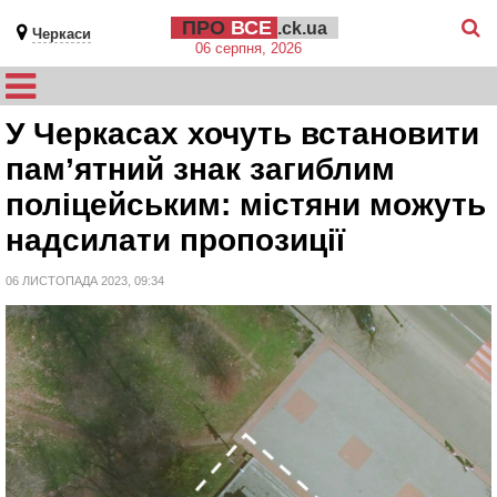
ПРО
ВСЕ
.ck.ua
Черкаси
06 серпня, 2026
У Черкасах хочуть встановити
пам’ятний знак загиблим
поліцейським: містяни можуть
надсилати пропозиції
06 ЛИСТОПАДА 2023, 09:34