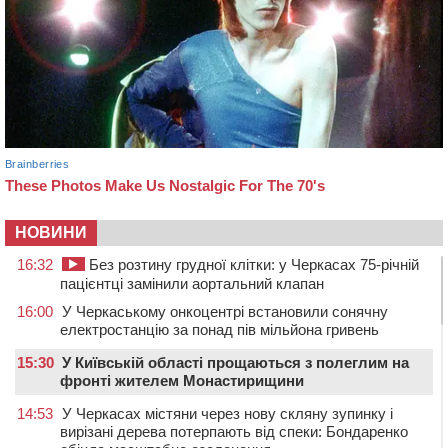
НОВИНИ
16:32
Без розтину грудної клітки: у Черкасах 75-річній
пацієнтці замінили аортальний клапан
16:00
У Черкаському онкоцентрі встановили сонячну
електростанцію за понад пів мільйона гривень
15:30
У Київській області прощаються з полеглим на
фронті жителем Монастирищини
14:53
У Черкасах містяни через нову скляну зупинку і
вирізані дерева потерпають від спеки: Бондаренко