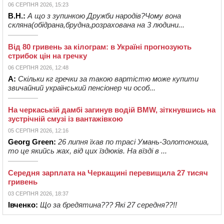
06 СЕРПНЯ 2026, 15:23
В.Н.:
А що з зупинкою Дружби народів?Чому вона
скляна(обідрана,брудна,розрахована на 3 людини...
Від 80 гривень за кілограм: в Україні прогнозують
стрибок цін на гречку
06 СЕРПНЯ 2026, 12:48
А:
Скільки кг гречки за такою вартістю може купити
звичайний український пенсіонер чи особ...
На черкаській дамбі загинув водій BMW, зіткнувшись на
зустрічній смузі із вантажівкою
05 СЕРПНЯ 2026, 12:16
Georg Green:
26 липня їхав по трасі Умань-Золотоноша,
то це якийсь жах, від цих їздюків. На вїзді в ...
Середня зарплата на Черкащині перевищила 27 тисяч
гривень
03 СЕРПНЯ 2026, 18:37
Івченко:
Що за бредятина??? Які 27 середня??!!