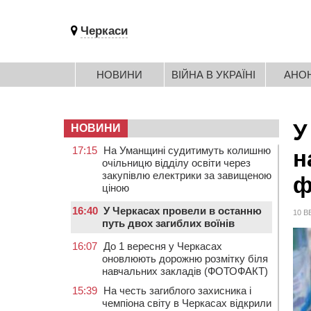
Черкаси
НОВИНИ
ВІЙНА В УКРАЇНІ
АНО
У
НОВИНИ
17:15
На Уманщині судитимуть колишню
н
очільницю відділу освіти через
закупівлю електрики за завищеною
ф
ціною
16:40
У Черкасах провели в останню
10 В
путь двох загиблих воїнів
16:07
До 1 вересня у Черкасах
оновлюють дорожню розмітку біля
навчальних закладів (ФОТОФАКТ)
15:39
На честь загиблого захисника і
чемпіона світу в Черкасах відкрили