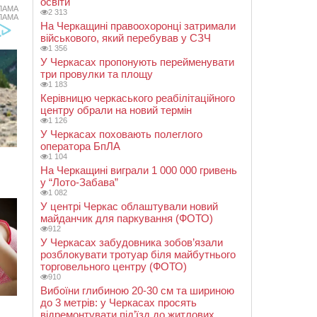
освіти
ЛАМА
2 313
ЛАМА
На Черкащині правоохоронці затримали
військового, який перебував у СЗЧ
1 356
У Черкасах пропонують перейменувати
три провулки та площу
1 183
Керівницю черкаського реабілітаційного
центру обрали на новий термін
1 126
У Черкасах поховають полеглого
оператора БпЛА
1 104
На Черкащині виграли 1 000 000 гривень
у “Лото-Забава”
1 082
У центрі Черкас облаштували новий
майданчик для паркування (ФОТО)
912
У Черкасах забудовника зобов’язали
розблокувати тротуар біля майбутнього
торговельного центру (ФОТО)
910
Вибоїни глибиною 20-30 см та шириною
до 3 метрів: у Черкасах просять
відремонтувати під’їзд до житлових