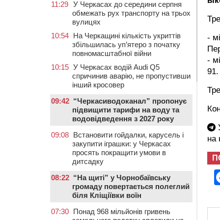
ві
11:29
У Черкасах до середини серпня
обмежать рух транспорту на трьох
Тре
вулицях
10:54
На Черкащині кількість укриттів
- м
збільшилась уп’ятеро з початку
Пер
повномасштабної війни
- м
10:15
У Черкасах водій Audi Q5
91.
спричинив аварію, не пропустивши
інший кросовер
Тре
09:42
“Черкасиводоканал” пропонує
Кон
підвищити тарифи на воду та
водовідведення з 2027 року
У
09:08
Встановити гойдалки, карусель і
на
закупити іграшки: у Черкасах
просять покращити умови в
П
дитсадку
08:22
“На щиті” у Чорнобаївську
громаду повертається полеглий
біля Кліщіївки воїн
07:30
Понад 968 мільйонів гривень