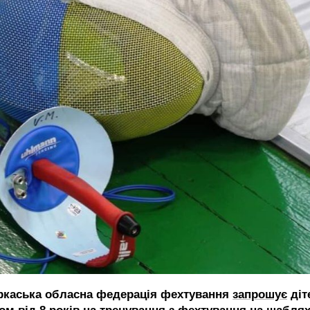
ркаська обласна федерація фехтування
запрошує
діт