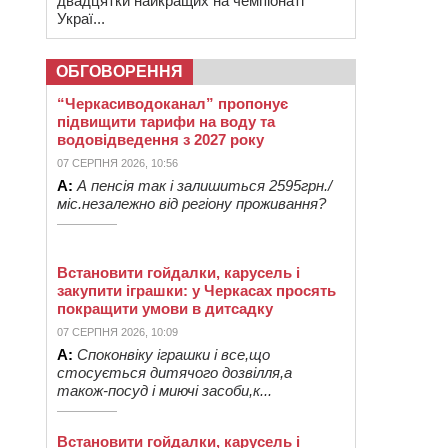
двадцятки найкращих на чемпіонаті
Украї...
ОБГОВОРЕННЯ
“Черкасиводоканал” пропонує
підвищити тарифи на воду та
водовідведення з 2027 року
07 СЕРПНЯ 2026, 10:56
А:
А пенсія так і залишиться 2595грн./
міс.незалежно від регіону проживання?
Встановити гойдалки, карусель і
закупити іграшки: у Черкасах просять
покращити умови в дитсадку
07 СЕРПНЯ 2026, 10:09
А:
Споконвіку іграшки і все,що
стосується дитячого дозвілля,а
також-посуд і миючі засоби,к...
Встановити гойдалки, карусель і