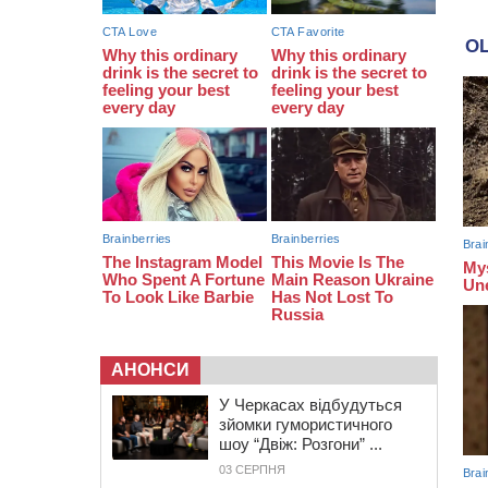
серед вступників
АНОНСИ
У Черкасах відбудуться
зйомки гумористичного
шоу “Двіж: Розгони” ...
03 СЕРПНЯ