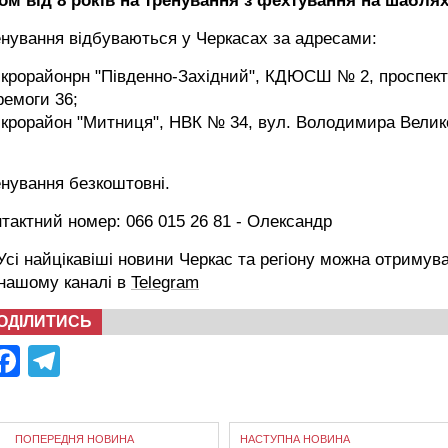
ком від 8 років на тренування з фехтування на шаблях
нування відбуваються у Черкасах за адресами:
ікрорайонрн "Південно-Західний", КДЮСШ № 2, проспект
емоги 36;
ікрорайон "Митниця", НВК № 34, вул. Володимира Велик
нування безкоштовні.
тактний номер: 066 015 26 81 - Олександр
сі найцікавіші новини Черкас та регіону можна отримув
 нашому каналі в
Telegram
ОДІЛИТИСЬ
Facebook
Telegram
ПОПЕРЕДНЯ НОВИНА
НАСТУПНА НОВИНА