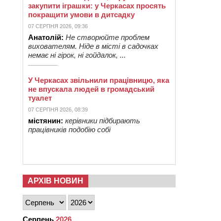
закупити іграшки: у Черкасах просять
покращити умови в дитсадку
07 СЕРПНЯ 2026, 09:36
Анатолій:
Не створюйте проблем
вихователям. Ніде в місті в садочках
немає ні гірок, ні гойдалок, ...
У Черкасах звільнили працівницю, яка
не впускала людей в громадський
туалет
07 СЕРПНЯ 2026, 08:39
містянин:
керівники підбирають
працівників подобію собі
АРХІВ НОВИН
Серпень
2026