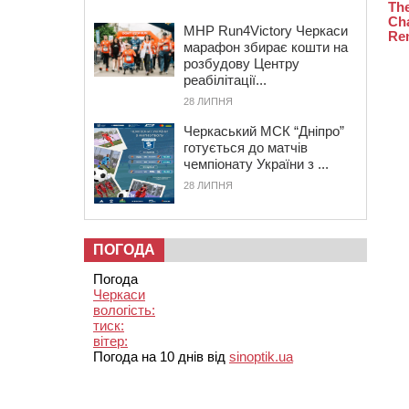
MHP Run4Victory Черкаси
марафон збирає кошти на
розбудову Центру
реабілітації...
28 ЛИПНЯ
Черкаський МСК “Дніпро”
готується до матчів
чемпіонату України з ...
28 ЛИПНЯ
ПОГОДА
Погода
Черкаси
вологість:
тиск:
вітер:
Погода на 10 днів від
sinoptik.ua