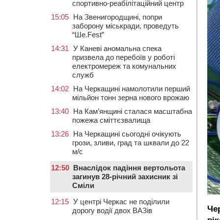
спортивно-реабілітаційний центр
15:05
На Звенигородщині, попри
заборону міськради, проведуть
“Ше.Fest”
14:31
У Каневі аномальна спека
призвела до перебоїв у роботі
електромереж та комунальних
служб
14:02
На Черкащині намолотили перший
мільйон тонн зерна нового врожаю
13:40
На Кам’янщині сталася масштабна
пожежа сміттєзвалища
13:26
На Черкащині сьогодні очікують
грози, зливи, град та шквали до 22
м/с
12:50
Внаслідок падіння вертольота
загинув 28-річний захисник зі
Сміли
12:15
У центрі Черкас не поділили
Че
дорогу водії двох ВАЗів