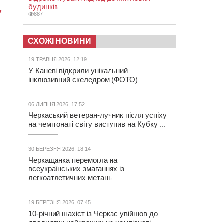
будинків
887
СХОЖІ НОВИНИ
19 ТРАВНЯ 2026, 12:19
У Каневі відкрили унікальний
інклюзивний скеледром (ФОТО)
06 ЛИПНЯ 2026, 17:52
Черкаський ветеран-лучник після успіху
на чемпіонаті світу виступив на Кубку ...
30 БЕРЕЗНЯ 2026, 18:14
Черкащанка перемогла на
всеукраїнських змаганнях із
легкоатлетичних метань
19 БЕРЕЗНЯ 2026, 07:45
10-річний шахіст із Черкас увійшов до