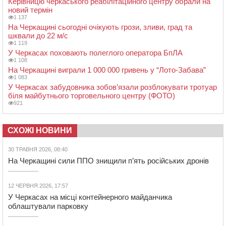
Керівницю черкаського реабілітаційного центру обрали на
новий термін
1 137
На Черкащині сьогодні очікують грози, зливи, град та
шквали до 22 м/с
1 119
У Черкасах поховають полеглого оператора БпЛА
1 108
На Черкащині виграли 1 000 000 гривень у “Лото-Забава”
1 083
У Черкасах забудовника зобов’язали розблокувати тротуар
біля майбутнього торговельного центру (ФОТО)
921
СХОЖІ НОВИНИ
30 ТРАВНЯ 2026, 08:40
На Черкащині сили ППО знищили п’ять російських дронів
12 ЧЕРВНЯ 2026, 17:57
У Черкасах на місці контейнерного майданчика
облаштували парковку