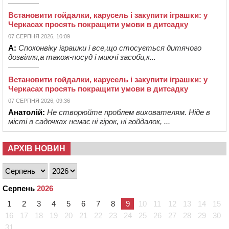
Встановити гойдалки, карусель і закупити іграшки: у
Черкасах просять покращити умови в дитсадку
07 СЕРПНЯ 2026, 10:09
А:
Споконвіку іграшки і все,що стосується дитячого
дозвілля,а також-посуд і миючі засоби,к...
Встановити гойдалки, карусель і закупити іграшки: у
Черкасах просять покращити умови в дитсадку
07 СЕРПНЯ 2026, 09:36
Анатолій:
Не створюйте проблем вихователям. Ніде в
місті в садочках немає ні гірок, ні гойдалок, ...
АРХІВ НОВИН
Серпень
2026
1
2
3
4
5
6
7
8
9
10
11
12
13
14
15
16
17
18
19
20
21
22
23
24
25
26
27
28
29
30
31