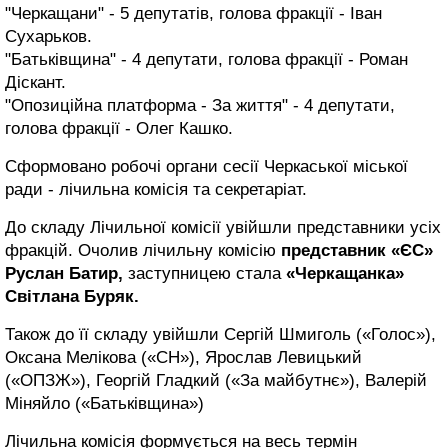
"Черкащани" - 5 депутатів, голова фракції - Іван
Сухарьков.
"Батьківщина" - 4 депутати, голова фракції - Роман
Діскант.
"Опозиційна платформа - За життя" - 4 депутати,
голова фракції - Олег Кашко.
Сформовано робочі органи сесії Черкаської міської
ради - лічильна комісія та секретаріат.
До складу Лічильної комісії увійшли представники усіх
фракцій. Очолив лічильну комісію
представник «ЄС»
Руслан Батир,
заступницею стала
«Черкащанка»
Світлана Буряк.
Також до її складу увійшли Сергій Шмиголь («Голос»),
Оксана Мелікова («СН»), Ярослав Левицький
(«ОПЗЖ»), Георгій Гладкий («За майбутнє»), Валерій
Міняйло («Батьківщина»)
Лічильна комісія формується на весь термін