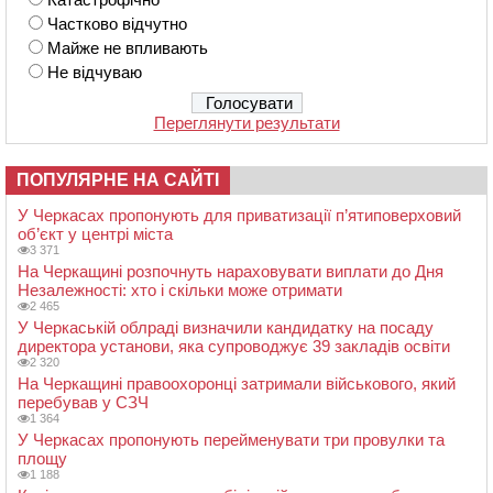
Частково відчутно
Майже не впливають
Не відчуваю
Переглянути результати
ПОПУЛЯРНЕ НА САЙТІ
У Черкасах пропонують для приватизації п’ятиповерховий
об’єкт у центрі міста
3 371
На Черкащині розпочнуть нараховувати виплати до Дня
Незалежності: хто і скільки може отримати
2 465
У Черкаській облраді визначили кандидатку на посаду
директора установи, яка супроводжує 39 закладів освіти
2 320
На Черкащині правоохоронці затримали військового, який
перебував у СЗЧ
1 364
У Черкасах пропонують перейменувати три провулки та
площу
1 188