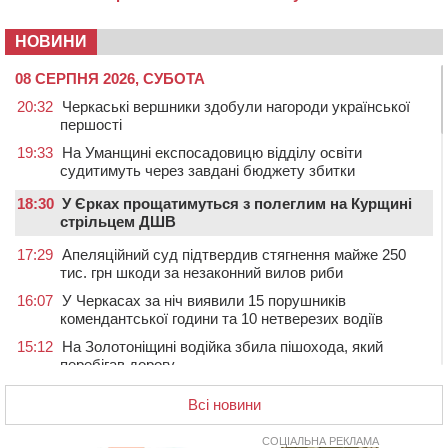
НОВИНИ
08 СЕРПНЯ 2026, СУБОТА
20:32
Черкаські вершники здобули нагороди української
першості
19:33
На Уманщині експосадовицю відділу освіти
судитимуть через завдані бюджету збитки
18:30
У Єрках прощатимуться з полеглим на Курщині
стрільцем ДШВ
17:29
Апеляційний суд підтвердив стягнення майже 250
тис. грн шкоди за незаконний вилов риби
16:07
У Черкасах за ніч виявили 15 порушників
комендантської години та 10 нетверезих водіїв
15:12
На Золотоніщині водійка збила пішохода, який
перебігав дорогу
14:11
На Черкащині прокуратура через суд вимагає взяти
Всі новини
під охорону 188-річну церкву
13:00
У Смілі біля магазину під колесами вантажівки
СОЦІАЛЬНА РЕКЛАМА