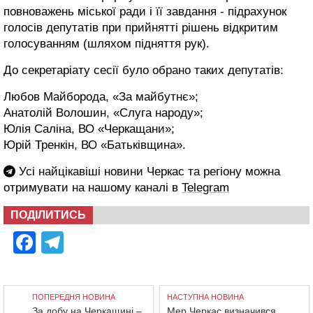
повноважень міської ради і її завдання - підрахунок
голосів депутатів при прийнятті рішень відкритим
голосуванням (шляхом підняття рук).
До секретаріату сесії було обрано таких депутатів:
Любов Майборода, «За майбутнє»;
Анатолій Волошин, «Слуга народу»;
Юлія Саліна, ВО «Черкащани»;
Юрій Тренкін, ВО «Батьківщина».
Усі найцікавіші новини Черкас та регіону можна
отримувати на нашому каналі в
Telegram
ПОДІЛИТИСЬ
Facebook
Telegram
ПОПЕРЕДНЯ НОВИНА
НАСТУПНА НОВИНА
За добу на Черкащині –
Мер Черкас визначився