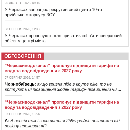
25 ЛЮТОГО 2026, 09:16
У Черкасах запрацює рекрутинговий центр 10-го
армійського корпусу ЗСУ
08 СЕРПНЯ 2026, 11:33
У Черкасах пропонують для приватизації п’ятиповерховий
об’єкт у центрі міста
ОБГОВОРЕННЯ
“Черкасиводоканал” пропонує підвищити тарифи на
воду та водовідведення з 2027 року
07 СЕРПНЯ 2026, 14:57
Чорнобаївець:
якщо гривня піде в круте піке, то не
врятують ці підвищення жоден тариф- підвищений чи ...
“Черкасиводоканал” пропонує підвищити тарифи на
воду та водовідведення з 2027 року
07 СЕРПНЯ 2026, 10:56
А:
А пенсія так і залишиться 2595грн./міс.незалежно від
регіону проживання?