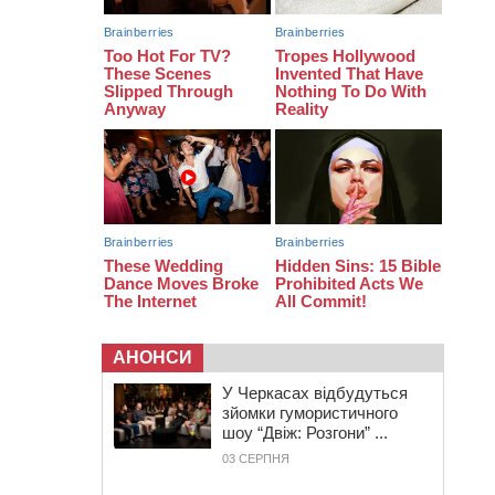
тис грн штрафу за незаконні зміни
до договору
08:20
Обрано претендента на посаду
директора Мокрокалигірського
психоневрологічного інтернату
07:23
Уманські міграційники видворили з
країни грузина, який відсидів
термін у колонії
АНОНСИ
У Черкасах відбудуться
зйомки гумористичного
шоу “Двіж: Розгони” ...
03 СЕРПНЯ