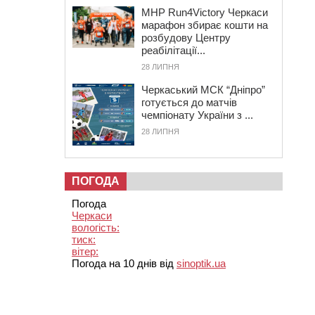
MHP Run4Victory Черкаси
марафон збирає кошти на
розбудову Центру
реабілітації...
28 ЛИПНЯ
Черкаський МСК “Дніпро”
готується до матчів
чемпіонату України з ...
28 ЛИПНЯ
ПОГОДА
Погода
Черкаси
вологість:
тиск:
вітер:
Погода на 10 днів від
sinoptik.ua