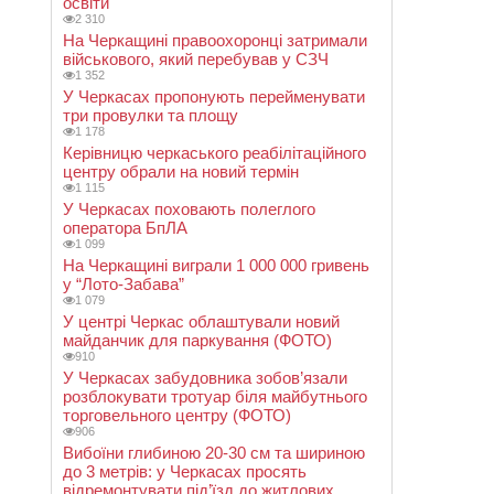
освіти
2 310
На Черкащині правоохоронці затримали
військового, який перебував у СЗЧ
1 352
У Черкасах пропонують перейменувати
три провулки та площу
1 178
Керівницю черкаського реабілітаційного
центру обрали на новий термін
1 115
У Черкасах поховають полеглого
оператора БпЛА
1 099
На Черкащині виграли 1 000 000 гривень
у “Лото-Забава”
1 079
У центрі Черкас облаштували новий
майданчик для паркування (ФОТО)
910
У Черкасах забудовника зобов’язали
розблокувати тротуар біля майбутнього
торговельного центру (ФОТО)
906
Вибоїни глибиною 20-30 см та шириною
до 3 метрів: у Черкасах просять
відремонтувати під’їзд до житлових