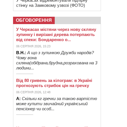
У Черкасах відремонтували підпірну
стінку на Замковому узвозі (ФОТО)
ОБГОВОРЕННЯ
У Черкасах містяни через нову скляну
зупинку і вирізані дерева потерпають
від спеки: Бондаренко о...
06 СЕРПНЯ 2026, 15:23
В.Н.:
А що з зупинкою Дружби народів?
Чому вона
скляна(обідрана,брудна,розрахована на 3
людини...
Від 80 гривень за кілограм: в Україні
прогнозують стрибок цін на гречку
06 СЕРПНЯ 2026, 12:48
А:
Скільки кг гречки за такою вартістю
може купити звичайний український
пенсіонер чи особ...