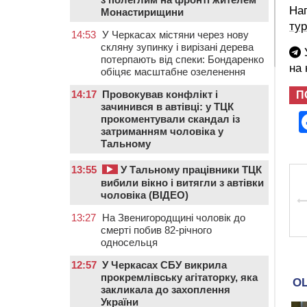
На
Монастирищини
тур
14:53
У Черкасах містяни через нову
скляну зупинку і вирізані дерева
У
потерпають від спеки: Бондаренко
на
обіцяє масштабне озеленення
14:17
Провокував конфлікт і
П
зачинився в автівці: у ТЦК
прокоментували скандал із
затриманням чоловіка у
Тальному
13:55
У Тальному працівники ТЦК
вибили вікно і витягли з автівки
чоловіка (ВІДЕО)
13:27
На Звенигородщині чоловік до
смерті побив 82-річного
односельця
12:57
У Черкасах СБУ викрила
прокремлівську агітаторку, яка
закликала до захоплення
України