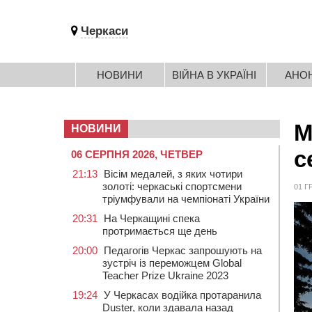
Черкаси
НОВИНИ
ВІЙНА В УКРАЇНІ
АНО
М
НОВИНИ
с
06 СЕРПНЯ 2026, ЧЕТВЕР
21:13
Вісім медалей, з яких чотири
золоті: черкаські спортсмени
01 Г
тріумфували на чемпіонаті України
20:31
На Черкащині спека
протримається ще день
20:00
Педагогів Черкас запрошують на
зустріч із переможцем Global
Teacher Prize Ukraine 2023
19:24
У Черкасах водійка протаранила
Duster, коли здавала назад