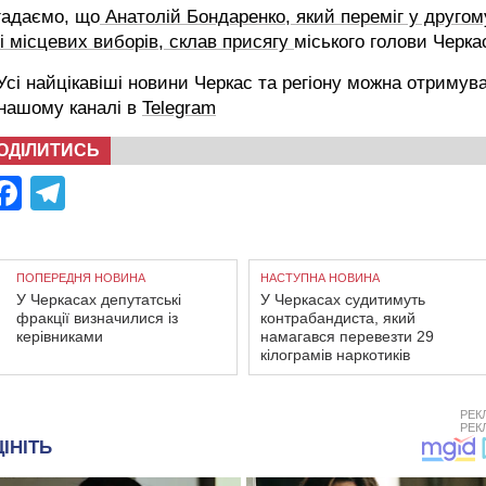
гадаємо, що
Анатолій Бондаренко, який переміг у другом
і місцевих виборів, склав присягу
міського голови Черка
сі найцікавіші новини Черкас та регіону можна отримув
 нашому каналі в
Telegram
ОДІЛИТИСЬ
Facebook
Telegram
ПОПЕРЕДНЯ НОВИНА
НАСТУПНА НОВИНА
У Черкасах депутатські
У Черкасах судитимуть
фракції визначилися із
контрабандиста, який
керівниками
намагався перевезти 29
кілограмів наркотиків
РЕК
РЕК