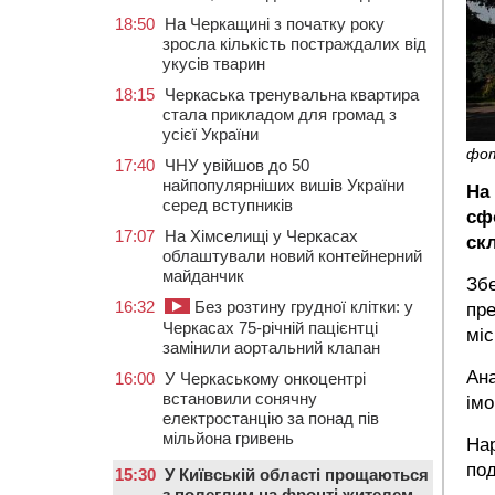
18:50
На Черкащині з початку року
зросла кількість постраждалих від
укусів тварин
18:15
Черкаська тренувальна квартира
стала прикладом для громад з
усієї України
фо
17:40
ЧНУ увійшов до 50
найпопулярніших вишів України
На 
серед вступників
сфо
17:07
На Хімселищі у Черкасах
скл
облаштували новий контейнерний
майданчик
Збе
16:32
Без розтину грудної клітки: у
пре
Черкасах 75-річній пацієнтці
міс
замінили аортальний клапан
Ана
16:00
У Черкаському онкоцентрі
встановили сонячну
імо
електростанцію за понад пів
мільйона гривень
Нар
под
15:30
У Київській області прощаються
з полеглим на фронті жителем