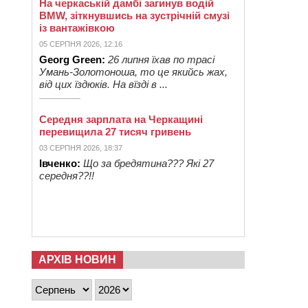
На черкаській дамбі загинув водій
BMW, зіткнувшись на зустрічній смузі
із вантажівкою
05 СЕРПНЯ 2026, 12:16
Georg Green:
26 липня їхав по трасі
Умань-Золотоноша, то це якийсь жах,
від цих їздюків. На вїзді в ...
Середня зарплата на Черкащині
перевищила 27 тисяч гривень
03 СЕРПНЯ 2026, 18:37
Івченко:
Що за бредятина??? Які 27
середня??!!
АРХІВ НОВИН