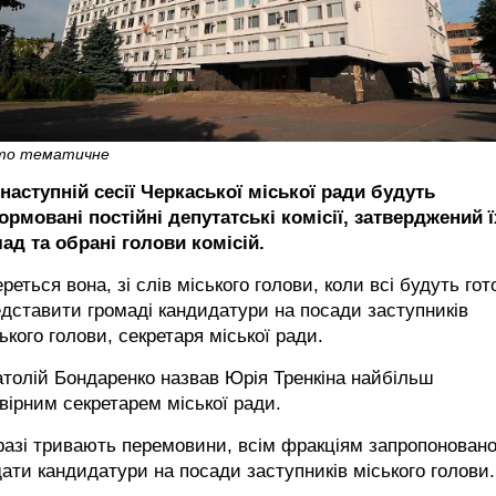
то тематичне
наступній сесії Черкаської міської ради будуть
рмовані постійні депутатські комісії, затверджений ї
ад та обрані голови комісій.
реться вона, зі слів міського голови, коли всі будуть гот
дставити громаді кандидатури на посади заступників
ького голови, секретаря міської ради.
толій Бондаренко назвав Юрія Тренкіна найбільш
вірним секретарем міської ради.
азі тривають перемовини, всім фракціям запропонован
ати кандидатури на посади заступників міського голови.