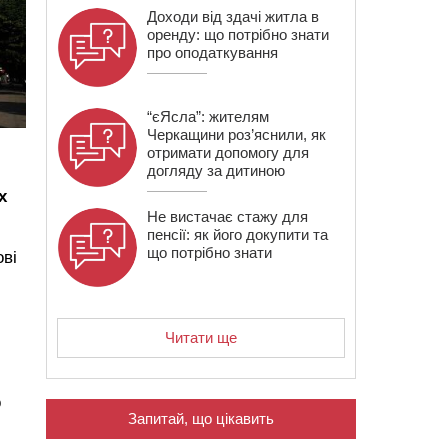
Доходи від здачі житла в
оренду: що потрібно знати
про оподаткування
“єЯсла”: жителям
Черкащини роз’яснили, як
отримати допомогу для
догляду за дитиною
х
Не вистачає стажу для
пенсії: як його докупити та
що потрібно знати
ові
Читати ще
о
Запитай, що цікавить