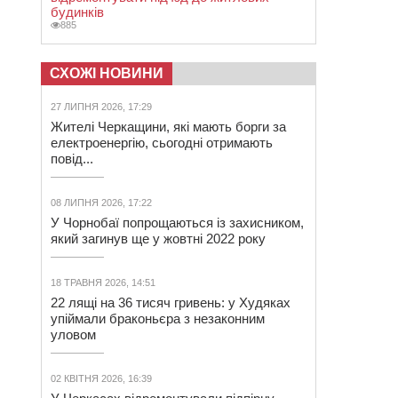
будинків
885
СХОЖІ НОВИНИ
27 ЛИПНЯ 2026, 17:29
Жителі Черкащини, які мають борги за
електроенергію, сьогодні отримають
повід...
08 ЛИПНЯ 2026, 17:22
У Чорнобаї попрощаються із захисником,
який загинув ще у жовтні 2022 року
18 ТРАВНЯ 2026, 14:51
22 лящі на 36 тисяч гривень: у Худяках
упіймали браконьєра з незаконним
уловом
02 КВІТНЯ 2026, 16:39