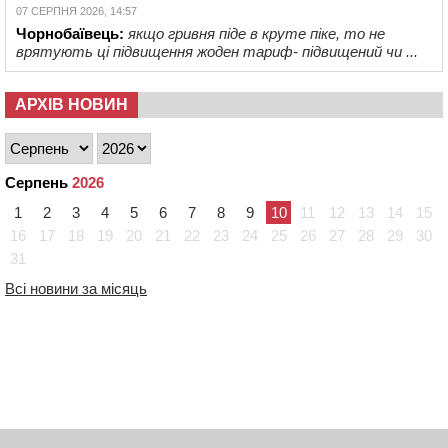
07 СЕРПНЯ 2026, 14:57
Чорнобаївець:
якщо гривня піде в круте піке, то не
врятують ці підвищення жоден тариф- підвищений чи ...
АРХІВ НОВИН
Серпень
2026
1
2
3
4
5
6
7
8
9
10
11
12
13
14
15
16
17
18
19
20
21
22
23
24
25
26
27
28
29
30
31
Всі новини за місяць