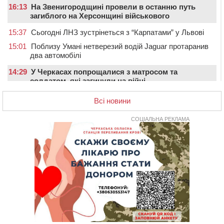
16:13
На Звенигородщині провели в останню путь
загиблого на Херсонщині військового
15:37
Сьогодні ЛНЗ зустрінеться з “Карпатами” у Львові
15:01
Поблизу Умані нетверезий водій Jaguar протаранив
два автомобілі
14:29
У Черкасах попрощалися з матросом та
солдатом, які загинули на війні
13:54
У Жашкові чоловік погрожував людям гранатою і
Всі новини
зберігав вдома схрон боєприпасів
13:18
У Черкасах екологи виявили скид забрудненої рідини
СОЦІАЛЬНА РЕКЛАМА
в Дніпро
12:42
У Тальнівській громаді провели в останню путь
захисника, який помер від тяжкої хвороби
12:05
У Городищі шестикласниця наклала на себе
руки: незадовго до трагедії її побили однолітки
(ВІДЕО)
12:00
Учителя Черкаської гімназії №31 відзначили Премією
Кабміну