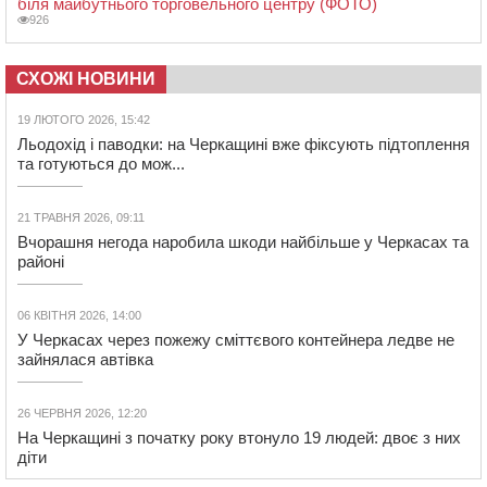
біля майбутнього торговельного центру (ФОТО)
926
СХОЖІ НОВИНИ
19 ЛЮТОГО 2026, 15:42
Льодохід і паводки: на Черкащині вже фіксують підтоплення
та готуються до мож...
21 ТРАВНЯ 2026, 09:11
Вчорашня негода наробила шкоди найбільше у Черкасах та
районі
06 КВІТНЯ 2026, 14:00
У Черкасах через пожежу сміттєвого контейнера ледве не
зайнялася автівка
26 ЧЕРВНЯ 2026, 12:20
На Черкащині з початку року втонуло 19 людей: двоє з них
діти