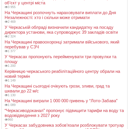
об’єкт у центрі міста
3 955
На Черкащині розпочнуть нараховувати виплати до Дня
Незалежності: хто і скільки може отримати
2 469
У Черкаській облраді визначили кандидатку на посаду
директора установи, яка супроводжує 39 закладів освіти
2 324
На Черкащині правоохоронці затримали військового, який
перебував у СЗЧ
1 377
У Черкасах пропонують перейменувати три провулки та
площу
1 200
Керівницю черкаського реабілітаційного центру обрали на
новий термін
1 149
На Черкащині сьогодні очікують грози, зливи, град та
шквали до 22 м/с
1 130
На Черкащині виграли 1 000 000 гривень у “Лото-Забава”
1 089
“Черкасиводоканал” пропонує підвищити тарифи на воду та
водовідведення з 2027 року
960
У Черкасах забудовника зобов’язали розблокувати тротуар