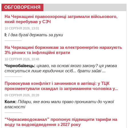
ОБГОВОРЕННЯ
На Черкащині правоохоронці затримали військового,
який перебував у СЗЧ
10 СЕРПНЯ 2026, 13:01
І:
І два бугаї держать за руки
На Черкащині боржникам за електроенергію нарахують
3% річних та інфляційні втрати
10 СЕРПНЯ 2026, 10:48
Чорнобаївець:
цікаво, на основі якого закону? ця умова
стосується лише юридичних осіб... брати зайві ...
Провокував конфлікт і зачинився в автівці: у ТЦК
прокоментували скандал із затриманням чоловіка у...
09 СЕРПНЯ 2026, 20:28
Коля:
Підари, яке вони мали право проникати до чужої
власності
“Черкасиводоканал” пропонує підвищити тарифи на
воду та водовідведення з 2027 року