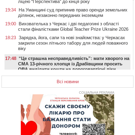
ліцею “Перспектива” до кінця року
19:34
На Уманщині суд припинив право оренди земельних
ділянок, незаконно переданих іноземцем
19:00
Вихователька з Черкас і дві педагогині з області
стали фіналістками Global Teacher Prize Ukraine 2026
18:23
Зарядка, йога, сапи та нові знайомства: у Черкасах
закрили сезон літнього табору для людей поважного
віку
17:48
“Це страшна несправедливість”: мати хворого на
СМА 13-річного хлопця із Драбівщини просить
ОВА виділити кошти на дороговартісні ліки
17:15
На Уманщині судитимуть колишню очільницю відділу
Всі новини
освіти через закупівлю електрики за завищеною
ціною
СОЦІАЛЬНА РЕКЛАМА
16:40
У Черкасах провели в останню путь двох
загиблих воїнів
16:07
До 1 вересня у Черкасах оновлюють дорожню
розмітку біля навчальних закладів (ФОТОФАКТ)
15:39
На честь загиблого захисника і чемпіона світу в
Черкасах відкрили спортивно-реабілітаційний центр