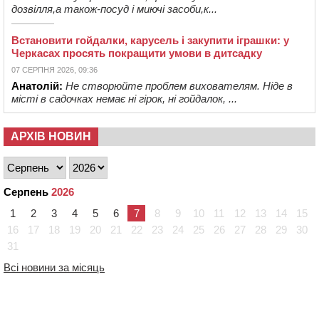
дозвілля,а також-посуд і миючі засоби,к...
Встановити гойдалки, карусель і закупити іграшки: у
Черкасах просять покращити умови в дитсадку
07 СЕРПНЯ 2026, 09:36
Анатолій:
Не створюйте проблем вихователям. Ніде в
місті в садочках немає ні гірок, ні гойдалок, ...
АРХІВ НОВИН
Серпень
2026
1
2
3
4
5
6
7
8
9
10
11
12
13
14
15
16
17
18
19
20
21
22
23
24
25
26
27
28
29
30
31
Всі новини за місяць