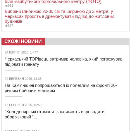
біля майбутнього торговельного центру (ФОТО)
911
Вибоїни глибиною 20-30 см та шириною до 3 метрів: у
Черкасах просять відремонтувати під’їзд до житлових
будинків
887
СХОЖІ НОВИНИ
24 КВІТНЯ 2026, 14:47
Черкаський ТОРівець затримав чоловіка, який погрожував
підірвати гранату
29 БЕРЕЗНЯ 2026, 18:35
На Кам’янщині попрощаються із полеглим на фронті 26-
річним бойовим медиком
13 БЕРЕЗНЯ 2026, 10:59
“Холодноярські отамани” закликають впровадити
обов’язковий “...