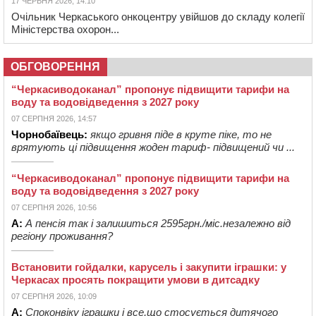
17 ЧЕРВНЯ 2026, 14:10
Очільник Черкаського онкоцентру увійшов до складу колегії
Міністерства охорон...
ОБГОВОРЕННЯ
“Черкасиводоканал” пропонує підвищити тарифи на
воду та водовідведення з 2027 року
07 СЕРПНЯ 2026, 14:57
Чорнобаївець:
якщо гривня піде в круте піке, то не
врятують ці підвищення жоден тариф- підвищений чи ...
“Черкасиводоканал” пропонує підвищити тарифи на
воду та водовідведення з 2027 року
07 СЕРПНЯ 2026, 10:56
А:
А пенсія так і залишиться 2595грн./міс.незалежно від
регіону проживання?
Встановити гойдалки, карусель і закупити іграшки: у
Черкасах просять покращити умови в дитсадку
07 СЕРПНЯ 2026, 10:09
А:
Споконвіку іграшки і все,що стосується дитячого