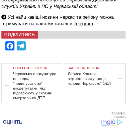
служби України з НС у Черкаській області
Усі найцікавіші новини Черкас та регіону можна
отримувати на нашому каналі в
Telegram
ПОДІЛИТИСЬ
Facebook
Telegram
ПОПЕРЕДНЯ НОВИНА
НАСТУПНА НОВИНА
Черкаська прокуратура
Лариса Кошова –
не згідна з
відтепер заступниця
“невинуватістю”
голови Черкаської ОДА
ексдепутатки, яку
підозрюють у скоєнні
смертельної ДТП
РЕКЛАМА
РЕКЛАМА