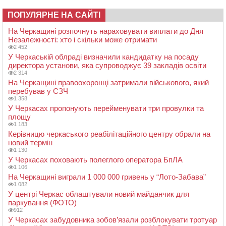
ПОПУЛЯРНЕ НА САЙТІ
На Черкащині розпочнуть нараховувати виплати до Дня
Незалежності: хто і скільки може отримати
2 452
У Черкаській облраді визначили кандидатку на посаду
директора установи, яка супроводжує 39 закладів освіти
2 314
На Черкащині правоохоронці затримали військового, який
перебував у СЗЧ
1 358
У Черкасах пропонують перейменувати три провулки та
площу
1 183
Керівницю черкаського реабілітаційного центру обрали на
новий термін
1 130
У Черкасах поховають полеглого оператора БпЛА
1 106
На Черкащині виграли 1 000 000 гривень у “Лото-Забава”
1 082
У центрі Черкас облаштували новий майданчик для
паркування (ФОТО)
912
У Черкасах забудовника зобов’язали розблокувати тротуар