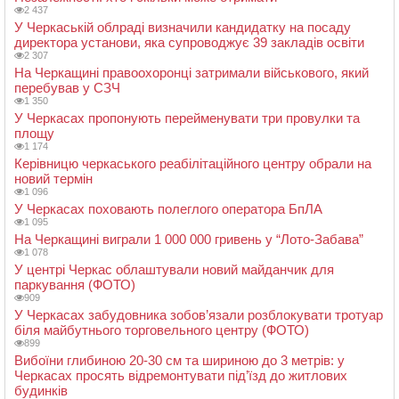
2 437
У Черкаській облраді визначили кандидатку на посаду
директора установи, яка супроводжує 39 закладів освіти
2 307
На Черкащині правоохоронці затримали військового, який
перебував у СЗЧ
1 350
У Черкасах пропонують перейменувати три провулки та
площу
1 174
Керівницю черкаського реабілітаційного центру обрали на
новий термін
1 096
У Черкасах поховають полеглого оператора БпЛА
1 095
На Черкащині виграли 1 000 000 гривень у “Лото-Забава”
1 078
У центрі Черкас облаштували новий майданчик для
паркування (ФОТО)
909
У Черкасах забудовника зобов’язали розблокувати тротуар
біля майбутнього торговельного центру (ФОТО)
899
Вибоїни глибиною 20-30 см та шириною до 3 метрів: у
Черкасах просять відремонтувати під’їзд до житлових
будинків