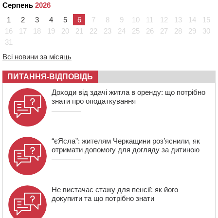
Серпень
2026
16:16
У Дахнівському лісництві екоінспектори натрапили на
1
2
3
4
5
6
7
8
9
10
11
12
13
14
15
незаконне будівництво
16
17
18
19
20
21
22
23
24
25
26
27
28
29
30
15:38
У лікарні померла жінка, яку на пішохідному переході
31
в Черкаському районі збила автівка
Всі новини за місяць
15:08
Від Чернівців до Бакоти: пів сотні працівників
“Черкасиобленерго” побували у мандрівці
ПИТАННЯ-ВІДПОВІДЬ
14:35
У Монастирищі зустріли військового, який потрапив у
полон під час бою на Київщині
Доходи від здачі житла в оренду: що потрібно
знати про оподаткування
14:03
Постраждав водій і неповнолітня пасажирка: у
Чорнобаї мотоцикліст врізався у легковик
“єЯсла”: жителям Черкащини роз’яснили, як
отримати допомогу для догляду за дитиною
Не вистачає стажу для пенсії: як його
докупити та що потрібно знати