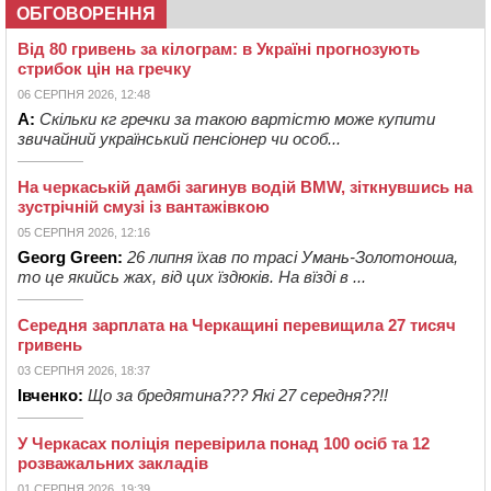
ОБГОВОРЕННЯ
Від 80 гривень за кілограм: в Україні прогнозують
стрибок цін на гречку
06 СЕРПНЯ 2026, 12:48
А:
Скільки кг гречки за такою вартістю може купити
звичайний український пенсіонер чи особ...
На черкаській дамбі загинув водій BMW, зіткнувшись на
зустрічній смузі із вантажівкою
05 СЕРПНЯ 2026, 12:16
Georg Green:
26 липня їхав по трасі Умань-Золотоноша,
то це якийсь жах, від цих їздюків. На вїзді в ...
Середня зарплата на Черкащині перевищила 27 тисяч
гривень
03 СЕРПНЯ 2026, 18:37
Івченко:
Що за бредятина??? Які 27 середня??!!
У Черкасах поліція перевірила понад 100 осіб та 12
розважальних закладів
01 СЕРПНЯ 2026, 19:39