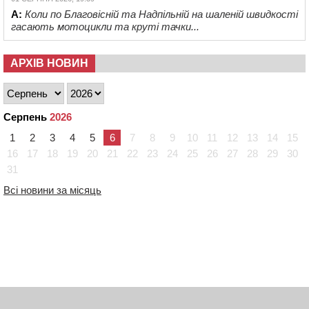
А:
Коли по Благовісній та Надпільній на шаленій швидкості
гасають мотоцикли та круті тачки...
АРХІВ НОВИН
Серпень
2026
1
2
3
4
5
6
7
8
9
10
11
12
13
14
15
16
17
18
19
20
21
22
23
24
25
26
27
28
29
30
31
Всі новини за місяць