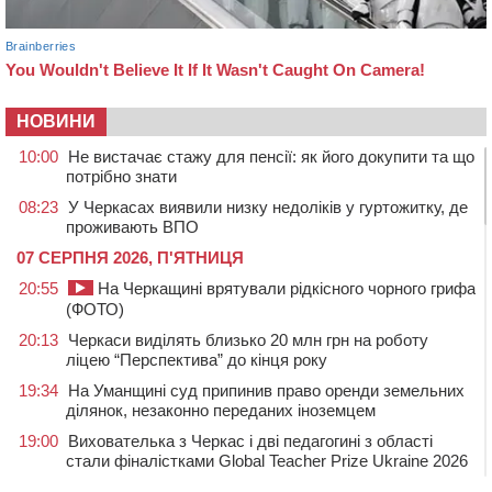
НОВИНИ
10:00
Не вистачає стажу для пенсії: як його докупити та що
потрібно знати
08:23
У Черкасах виявили низку недоліків у гуртожитку, де
проживають ВПО
07 СЕРПНЯ 2026, П'ЯТНИЦЯ
20:55
На Черкащині врятували рідкісного чорного грифа
(ФОТО)
20:13
Черкаси виділять близько 20 млн грн на роботу
ліцею “Перспектива” до кінця року
19:34
На Уманщині суд припинив право оренди земельних
ділянок, незаконно переданих іноземцем
19:00
Вихователька з Черкас і дві педагогині з області
стали фіналістками Global Teacher Prize Ukraine 2026
18:23
Зарядка, йога, сапи та нові знайомства: у Черкасах