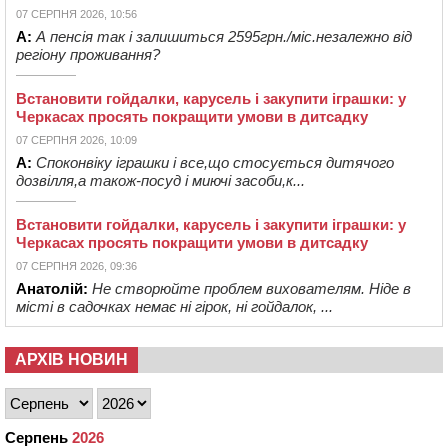
07 СЕРПНЯ 2026, 10:56
А:
А пенсія так і залишиться 2595грн./міс.незалежно від
регіону проживання?
Встановити гойдалки, карусель і закупити іграшки: у
Черкасах просять покращити умови в дитсадку
07 СЕРПНЯ 2026, 10:09
А:
Споконвіку іграшки і все,що стосується дитячого
дозвілля,а також-посуд і миючі засоби,к...
Встановити гойдалки, карусель і закупити іграшки: у
Черкасах просять покращити умови в дитсадку
07 СЕРПНЯ 2026, 09:36
Анатолій:
Не створюйте проблем вихователям. Ніде в
місті в садочках немає ні гірок, ні гойдалок, ...
АРХІВ НОВИН
Серпень
2026