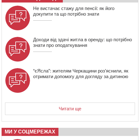
08:22
“На щиті” у Чорнобаївську громаду повертається
Не вистачає стажу для пенсії: як його
полеглий біля Кліщіївки воїн
докупити та що потрібно знати
Доходи від здачі житла в оренду: що потрібно
знати про оподаткування
“єЯсла”: жителям Черкащини роз’яснили, як
отримати допомогу для догляду за дитиною
Читати ще
МИ У СОЦМЕРЕЖАХ