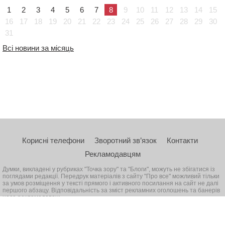
1
2
3
4
5
6
7
8
9
10
11
12
13
14
15
16
17
18
19
20
21
22
23
24
25
26
27
28
29
30
31
Всі новини за місяць
Корисні телефони
Зворотний зв’язок
Контакти
Рекламодавцям
Думки, викладені у рубриках "Точка зору" та "Блоги", можуть не збігатися із
поглядами редакції. Передрук матеріалів з сайту "Про все" можливий тільки
за умов розміщення у тексті прямого і активного посилання на сайт не далі
першого абзацу. Відповідальність за зміст рекламних оголошень та банерів
несе рекламодавець
© 2026, Всі права захищені