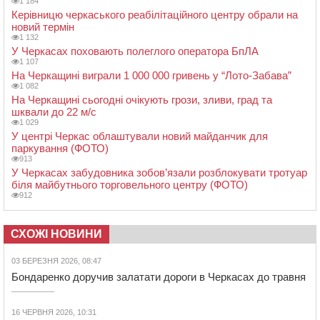
1 184
Керівницю черкаського реабілітаційного центру обрали на
новий термін
1 132
У Черкасах поховають полеглого оператора БпЛА
1 107
На Черкащині виграли 1 000 000 гривень у “Лото-Забава”
1 082
На Черкащині сьогодні очікують грози, зливи, град та
шквали до 22 м/с
1 029
У центрі Черкас облаштували новий майданчик для
паркування (ФОТО)
913
У Черкасах забудовника зобов’язали розблокувати тротуар
біля майбутнього торговельного центру (ФОТО)
912
СХОЖІ НОВИНИ
03 БЕРЕЗНЯ 2026, 08:47
Бондаренко доручив залатати дороги в Черкасах до травня
16 ЧЕРВНЯ 2026, 10:31