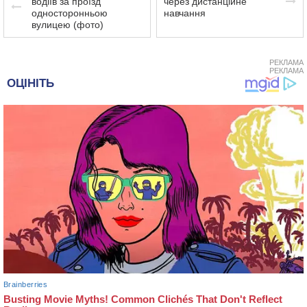
водіїв за проїзд
через дистанційне
односторонньою
навчання
вулицею (фото)
РЕКЛАМА
РЕКЛАМА