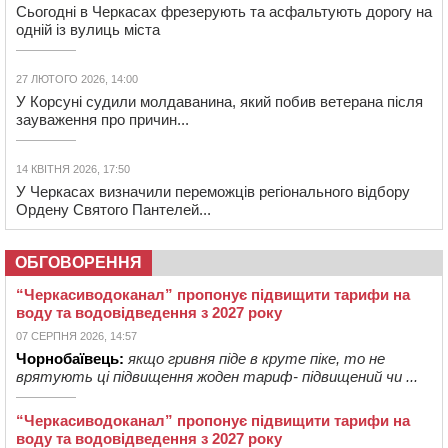
Сьогодні в Черкасах фрезерують та асфальтують дорогу на
одній із вулиць міста
27 ЛЮТОГО 2026, 14:00
У Корсуні судили молдаванина, який побив ветерана після
зауваження про причин...
14 КВІТНЯ 2026, 17:50
У Черкасах визначили переможців регіонального відбору
Ордену Святого Пантелей...
ОБГОВОРЕННЯ
“Черкасиводоканал” пропонує підвищити тарифи на
воду та водовідведення з 2027 року
07 СЕРПНЯ 2026, 14:57
Чорнобаївець:
якщо гривня піде в круте піке, то не
врятують ці підвищення жоден тариф- підвищений чи ...
“Черкасиводоканал” пропонує підвищити тарифи на
воду та водовідведення з 2027 року