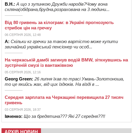
В.Н.:
А що з зупинкою Дружби народів?Чому вона
скляна(обідрана,брудна,розрахована на 3 людини...
Від 80 гривень за кілограм: в Україні прогнозують
стрибок цін на гречку
06 СЕРПНЯ 2026, 12:48
А:
Скільки кг гречки за такою вартістю може купити
звичайний український пенсіонер чи особ...
На черкаській дамбі загинув водій BMW, зіткнувшись на
зустрічній смузі із вантажівкою
05 СЕРПНЯ 2026, 12:16
Georg Green:
26 липня їхав по трасі Умань-Золотоноша,
то це якийсь жах, від цих їздюків. На вїзді в ...
Середня зарплата на Черкащині перевищила 27 тисяч
гривень
03 СЕРПНЯ 2026, 18:37
Івченко:
Що за бредятина??? Які 27 середня??!!
АРХІВ НОВИН