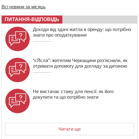
670 тис грн штрафу за незаконні зміни до договору
Всі новини за місяць
08:20
Обрано претендента на посаду директора
ПИТАННЯ-ВІДПОВІДЬ
Мокрокалигірського психоневрологічного інтернату
07:23
Уманські міграційники видворили з країни грузина,
Доходи від здачі житла в оренду: що потрібно
який відсидів термін у колонії
знати про оподаткування
“єЯсла”: жителям Черкащини роз’яснили, як
отримати допомогу для догляду за дитиною
Не вистачає стажу для пенсії: як його
докупити та що потрібно знати
Читати ще