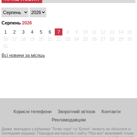
Серпень
2026
1
2
3
4
5
6
7
8
9
10
11
12
13
14
15
16
17
18
19
20
21
22
23
24
25
26
27
28
29
30
31
Всі новини за місяць
Корисні телефони
Зворотний зв’язок
Контакти
Рекламодавцям
Думки, викладені у рубриках "Точка зору" та "Блоги", можуть не збігатися із
поглядами редакції. Передрук матеріалів з сайту "Про все" можливий тільки