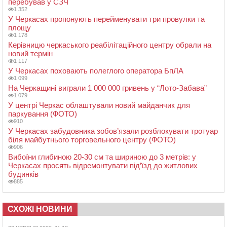
перебував у СЗЧ
1 352
У Черкасах пропонують перейменувати три провулки та
площу
1 178
Керівницю черкаського реабілітаційного центру обрали на
новий термін
1 117
У Черкасах поховають полеглого оператора БпЛА
1 099
На Черкащині виграли 1 000 000 гривень у “Лото-Забава”
1 079
У центрі Черкас облаштували новий майданчик для
паркування (ФОТО)
910
У Черкасах забудовника зобов’язали розблокувати тротуар
біля майбутнього торговельного центру (ФОТО)
906
Вибоїни глибиною 20-30 см та шириною до 3 метрів: у
Черкасах просять відремонтувати під’їзд до житлових
будинків
885
СХОЖІ НОВИНИ