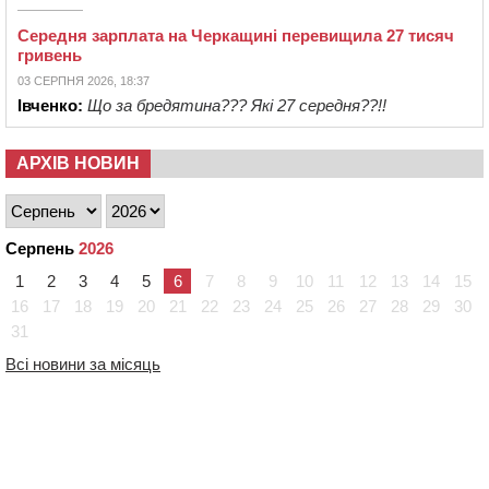
Середня зарплата на Черкащині перевищила 27 тисяч
гривень
03 СЕРПНЯ 2026, 18:37
Івченко:
Що за бредятина??? Які 27 середня??!!
АРХІВ НОВИН
Серпень
2026
1
2
3
4
5
6
7
8
9
10
11
12
13
14
15
16
17
18
19
20
21
22
23
24
25
26
27
28
29
30
31
Всі новини за місяць