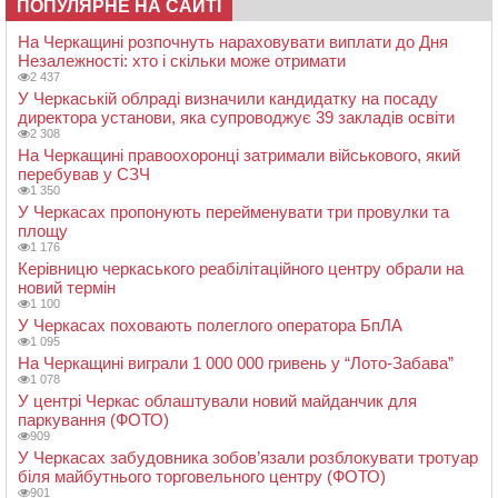
ПОПУЛЯРНЕ НА САЙТІ
На Черкащині розпочнуть нараховувати виплати до Дня
Незалежності: хто і скільки може отримати
2 437
У Черкаській облраді визначили кандидатку на посаду
директора установи, яка супроводжує 39 закладів освіти
2 308
На Черкащині правоохоронці затримали військового, який
перебував у СЗЧ
1 350
У Черкасах пропонують перейменувати три провулки та
площу
1 176
Керівницю черкаського реабілітаційного центру обрали на
новий термін
1 100
У Черкасах поховають полеглого оператора БпЛА
1 095
На Черкащині виграли 1 000 000 гривень у “Лото-Забава”
1 078
У центрі Черкас облаштували новий майданчик для
паркування (ФОТО)
909
У Черкасах забудовника зобов’язали розблокувати тротуар
біля майбутнього торговельного центру (ФОТО)
901