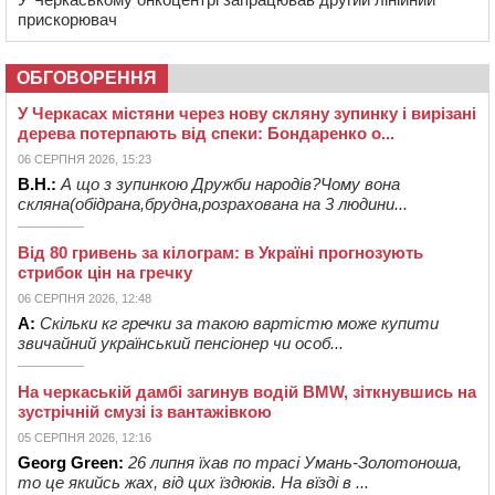
прискорювач
ОБГОВОРЕННЯ
У Черкасах містяни через нову скляну зупинку і вирізані
дерева потерпають від спеки: Бондаренко о...
06 СЕРПНЯ 2026, 15:23
В.Н.:
А що з зупинкою Дружби народів?Чому вона
скляна(обідрана,брудна,розрахована на 3 людини...
Від 80 гривень за кілограм: в Україні прогнозують
стрибок цін на гречку
06 СЕРПНЯ 2026, 12:48
А:
Скільки кг гречки за такою вартістю може купити
звичайний український пенсіонер чи особ...
На черкаській дамбі загинув водій BMW, зіткнувшись на
зустрічній смузі із вантажівкою
05 СЕРПНЯ 2026, 12:16
Georg Green:
26 липня їхав по трасі Умань-Золотоноша,
то це якийсь жах, від цих їздюків. На вїзді в ...