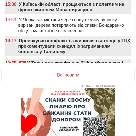
15:30
У Київській області прощаються з полеглим на
фронті жителем Монастирищини
14:53
У Черкасах містяни через нову скляну зупинку і
вирізані дерева потерпають від спеки: Бондаренко
обіцяє масштабне озеленення
14:17
Провокував конфлікт і зачинився в автівці: у ТЦК
прокоментували скандал із затриманням
чоловіка у Тальному
13:55
У Тальному працівники ТЦК вибили вікно і
витягли з автівки чоловіка (ВІДЕО)
Всі новини
13:27
На Звенигородщині чоловік до смерті побив 82-
річного односельця
СОЦІАЛЬНА РЕКЛАМА
12:57
У Черкасах СБУ викрила прокремлівську
агітаторку, яка закликала до захоплення України
12:50
“Як сказати дитині, що тато загинув?”: для
вихователів Черкащини запускають серію унікальних
тренінгів
12:14
На Золотоніщині вже десяту добу гасять пожежу