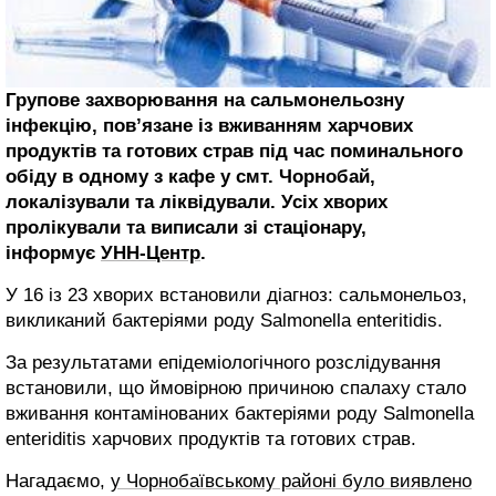
Групове захворювання на сальмонельозну
інфекцію, пов’язане із вживанням харчових
продуктів та готових страв під час поминального
обіду в одному з кафе у смт. Чорнобай,
локалізували та ліквідували. Усіх хворих
пролікували та виписали зі стаціонару,
інформує
УНН-Центр
.
У 16 із 23 хворих встановили діагноз: сальмонельоз,
викликаний бактеріями роду Salmonella enteritidis.
За результатами епідеміологічного розслідування
встановили, що ймовірною причиною спалаху стало
вживання контамінованих бактеріями роду Salmonella
enteriditis харчових продуктів та готових страв.
Нагадаємо,
у Чорнобаївському районі було виявлено