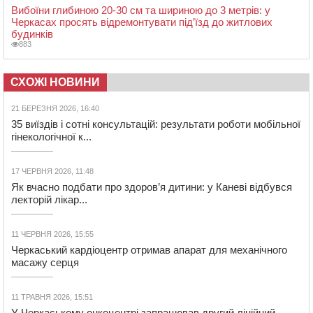
Вибоїни глибиною 20-30 см та шириною до 3 метрів: у
Черкасах просять відремонтувати під’їзд до житлових
будинків
883
СХОЖІ НОВИНИ
21 БЕРЕЗНЯ 2026, 16:40
35 виїздів і сотні консультацій: результати роботи мобільної
гінекологічної к...
17 ЧЕРВНЯ 2026, 11:48
Як вчасно подбати про здоров’я дитини: у Каневі відбувся
лекторій лікар...
11 ЧЕРВНЯ 2026, 15:55
Черкаський кардіоцентр отримав апарат для механічного
масажу серця
11 ТРАВНЯ 2026, 15:51
У Черкаському онкоцентрі запрацював другий лінійний