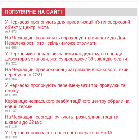
ПОПУЛЯРНЕ НА САЙТІ
У Черкасах пропонують для приватизації п’ятиповерховий
об’єкт у центрі міста
3 472
На Черкащині розпочнуть нараховувати виплати до Дня
Незалежності: хто і скільки може отримати
2 466
У Черкаській облраді визначили кандидатку на посаду
директора установи, яка супроводжує 39 закладів освіти
2 321
На Черкащині правоохоронці затримали військового, який
перебував у СЗЧ
1 364
У Черкасах пропонують перейменувати три провулки та
площу
1 188
Керівницю черкаського реабілітаційного центру обрали на
новий термін
1 137
На Черкащині сьогодні очікують грози, зливи, град та
шквали до 22 м/с
1 119
У Черкасах поховають полеглого оператора БпЛА
1 108