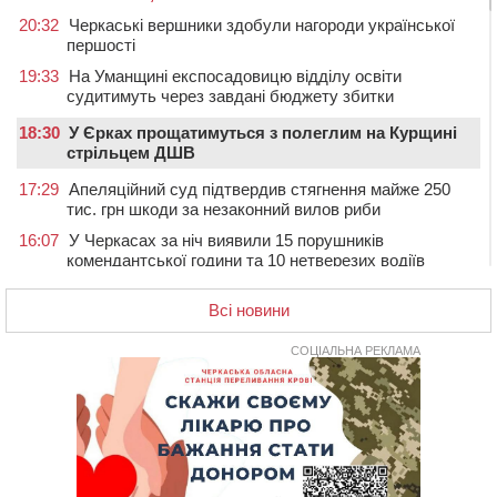
20:32
Черкаські вершники здобули нагороди української
першості
19:33
На Уманщині експосадовицю відділу освіти
судитимуть через завдані бюджету збитки
18:30
У Єрках прощатимуться з полеглим на Курщині
стрільцем ДШВ
17:29
Апеляційний суд підтвердив стягнення майже 250
тис. грн шкоди за незаконний вилов риби
16:07
У Черкасах за ніч виявили 15 порушників
комендантської години та 10 нетверезих водіїв
15:12
На Золотоніщині водійка збила пішохода, який
Всі новини
перебігав дорогу
14:11
На Черкащині прокуратура через суд вимагає взяти
СОЦІАЛЬНА РЕКЛАМА
під охорону 188-річну церкву
13:00
У Смілі біля магазину під колесами вантажівки
загинула жінка
11:33
У Черкасах пропонують для приватизації
п’ятиповерховий об’єкт у центрі міста
10:00
Не вистачає стажу для пенсії: як його докупити та що