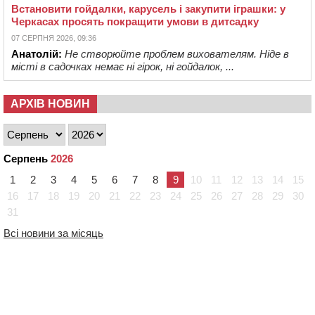
Встановити гойдалки, карусель і закупити іграшки: у
Черкасах просять покращити умови в дитсадку
07 СЕРПНЯ 2026, 09:36
Анатолій:
Не створюйте проблем вихователям. Ніде в
місті в садочках немає ні гірок, ні гойдалок, ...
АРХІВ НОВИН
Серпень
2026
1
2
3
4
5
6
7
8
9
10
11
12
13
14
15
16
17
18
19
20
21
22
23
24
25
26
27
28
29
30
31
Всі новини за місяць