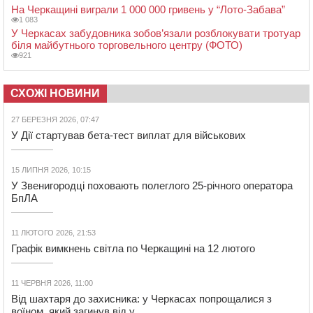
На Черкащині виграли 1 000 000 гривень у “Лото-Забава”
1 083
У Черкасах забудовника зобов’язали розблокувати тротуар
біля майбутнього торговельного центру (ФОТО)
921
СХОЖІ НОВИНИ
27 БЕРЕЗНЯ 2026, 07:47
У Дії стартував бета-тест виплат для військових
15 ЛИПНЯ 2026, 10:15
У Звенигородці поховають полеглого 25-річного оператора
БпЛА
11 ЛЮТОГО 2026, 21:53
Графік вимкнень світла по Черкащині на 12 лютого
11 ЧЕРВНЯ 2026, 11:00
Від шахтаря до захисника: у Черкасах попрощалися з
воїном, який загинув від у...