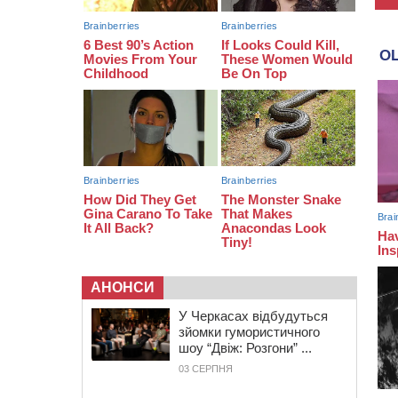
09:13
У Черкасах 18-річний хлопець
поранив себе ножем у відділенні
пошти
08:50
Керівницю черкаського
реабілітаційного центру обрали на
новий термін
АНОНСИ
У Черкасах відбудуться
зйомки гумористичного
шоу “Двіж: Розгони” ...
03 СЕРПНЯ