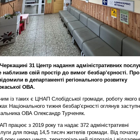
 Черкащині 31 Центр надання адміністративних послу
е наблизив свій простір до вимог безбар’єрності. Про
відомили в департаменті регіонального розвитку
ркаської ОВА.
им із таких є ЦНАП Слобідської громади, роботу якого 
ах Національного тижня безбар’єрності оглянув заступ
чальника ОВА Олександр Турченяк.
П працює з 2019 року та надає 372 адміністративні
луги для понад 14,5 тисяч жителів громади. Від початку
6 року через центр, територіальний підрозділ і віддален