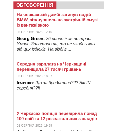
ОБГОВОРЕННЯ
На черкаській дамбі загинув водій
BMW, зіткнувшись на зустрічній смузі
із вантажівкою
05 СЕРПНЯ 2026, 12:16
Georg Green:
26 липня їхав по трасі
Умань-Золотоноша, то це якийсь жах,
від цих їздюків. На вїзді в ...
Середня зарплата на Черкащині
перевищила 27 тисяч гривень
03 СЕРПНЯ 2026, 18:37
Івченко:
Що за бредятина??? Які 27
середня??!!
У Черкасах поліція перевірила понад
100 осіб та 12 розважальних закладів
01 СЕРПНЯ 2026, 19:39