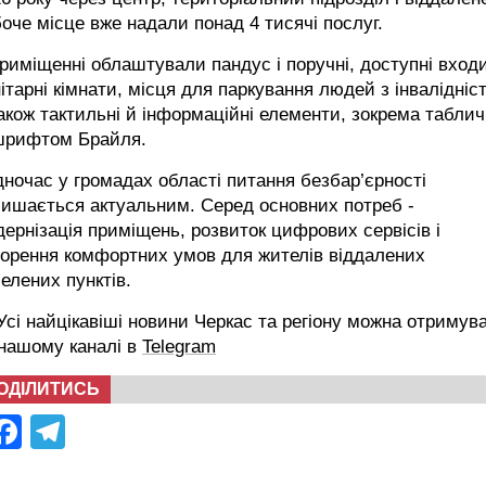
оче місце вже надали понад 4 тисячі послуг.
риміщенні облаштували пандус і поручні, доступні вход
ітарні кімнати, місця для паркування людей з інвалідніс
акож тактильні й інформаційні елементи, зокрема таблич
 шрифтом Брайля.
ночас у громадах області питання безбар’єрності
лишається актуальним. Серед основних потреб -
ернізація приміщень, розвиток цифрових сервісів і
ворення комфортних умов для жителів віддалених
елених пунктів.
сі найцікавіші новини Черкас та регіону можна отримув
 нашому каналі в
Telegram
ОДІЛИТИСЬ
Facebook
Telegram