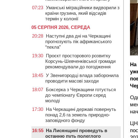
07:23
Уманські міграційники видворили з
країни грузина, який відсидів
термін у колонії
05 СЕРПНЯ 2026, СЕРЕДА
20:28
Наступні два дні на Черкащині
прогнозують пік африканського
“пекла”
19:30
Проєкт просторового розвитку
Корсунь-Шевченківської громади
На
рекомендували до погодження
уж
18:45
У Звенигородці влада заборонила
по
проводити масові заходи
Че
18:07
Боксерка з Черкащини готується
до чемпіонату Європи серед
Одн
молоді
меж
17:30
На Черкащині державі повернуть
на
понад 2,6 га земель природно-
заповідного фонду
ЦНА
пос
16:55
На Лисянщині проведуть в
останню путь полеглого
202