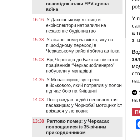
внаслідок атаки FPV-дрона
роб
воїна
У п
16:16
У Дахнівському лісництві
екоінспектори натрапили на
сан
незаконне будівництво
а т
15:38
У лікарні померла жінка, яку на
зі
пішохідному переході в
Черкаському районі збила автівка
Вод
за
15:08
Від Чернівців до Бакоти: пів сотні
працівників “Черкасиобленерго”
мод
побували у мандрівці
ст
14:35
У Монастирищі зустріли
нас
військового, який потрапив у полон
під час бою на Київщині
У
14:03
Постраждав водій і неповнолітня
на
пасажирка: у Чорнобаї мотоцикліст
врізався у легковик
П
13:30
Раптово помер: у Черкасах
попрощалися із 35-річним
прикордонником