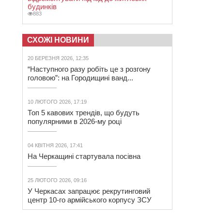
будинків
883
СХОЖІ НОВИНИ
20 БЕРЕЗНЯ 2026, 12:35
“Наступного разу робіть це з розгону
головою”: на Городищині ванд...
10 ЛЮТОГО 2026, 17:19
Топ 5 кавових трендів, що будуть
популярними в 2026-му році
04 КВІТНЯ 2026, 17:41
На Черкащині стартувала посівна
25 ЛЮТОГО 2026, 09:16
У Черкасах запрацює рекрутинговий
центр 10-го армійського корпусу ЗСУ