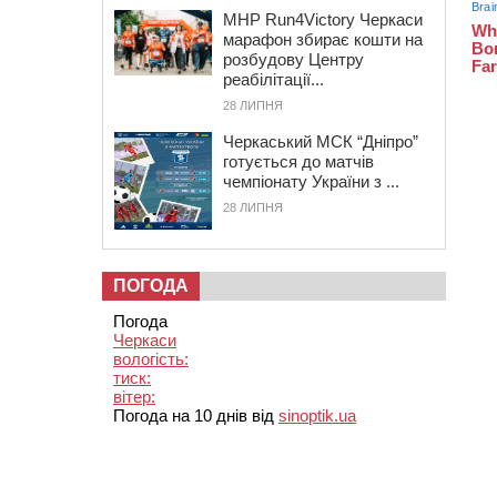
MHP Run4Victory Черкаси
марафон збирає кошти на
розбудову Центру
реабілітації...
28 ЛИПНЯ
Черкаський МСК “Дніпро”
готується до матчів
чемпіонату України з ...
28 ЛИПНЯ
ПОГОДА
Погода
Черкаси
вологість:
тиск:
вітер:
Погода на 10 днів від
sinoptik.ua