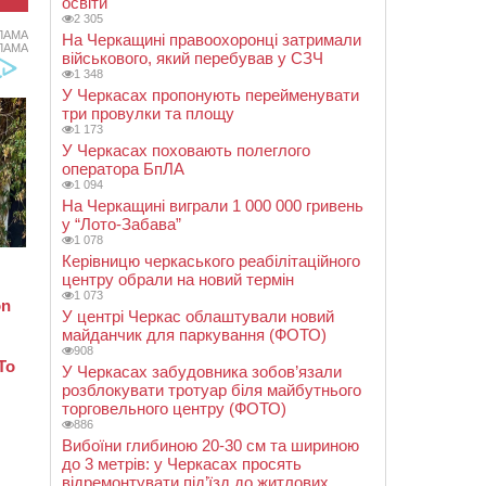
освіти
2 305
ЛАМА
На Черкащині правоохоронці затримали
ЛАМА
військового, який перебував у СЗЧ
1 348
У Черкасах пропонують перейменувати
три провулки та площу
1 173
У Черкасах поховають полеглого
оператора БпЛА
1 094
На Черкащині виграли 1 000 000 гривень
у “Лото-Забава”
1 078
Керівницю черкаського реабілітаційного
центру обрали на новий термін
1 073
У центрі Черкас облаштували новий
майданчик для паркування (ФОТО)
908
У Черкасах забудовника зобов’язали
розблокувати тротуар біля майбутнього
торговельного центру (ФОТО)
886
Вибоїни глибиною 20-30 см та шириною
до 3 метрів: у Черкасах просять
відремонтувати під’їзд до житлових