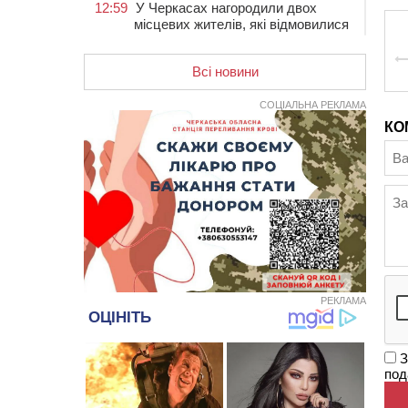
12:59
У Черкасах нагородили двох
місцевих жителів, які відмовилися
вчиняти підпали на замовлення
росіян
Всі новини
12:23
У Руськополянській громаді
оновили дорожню розмітку на
СОЦІАЛЬНА РЕКЛАМА
центральних вулицях (ФОТО)
КО
11:48
На черкаській дамбі загинув
водій BMW, зіткнувшись на
зустрічній смузі із вантажівкою
11:14
Збитки понад 100 тисяч гривень:
на Золотоніщині правоохоронці
виявили 700 метрів
браконьєрських сіток
10:33
У Черкасах легковик зіткнувся із
вантажівкою й “відлетів” у стіну:
РЕКЛАМА
постраждав підліток
09:49
ДНК-експертиза через 21 місяць
З
підтвердила загибель захисника
под
зі Сміли