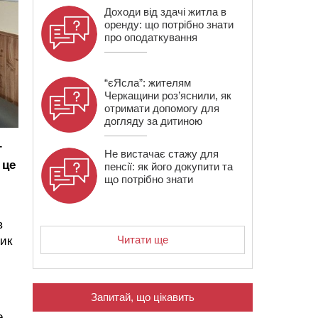
Доходи від здачі житла в
оренду: що потрібно знати
про оподаткування
“єЯсла”: жителям
Черкащини роз’яснили, як
отримати допомогу для
догляду за дитиною
г
Не вистачає стажу для
 це
пенсії: як його докупити та
що потрібно знати
в
Читати ще
ник
Запитай, що цікавить
е