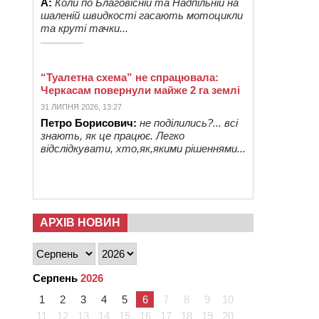
А:
Коли по Благовісній та Надпільній на
шаленій швидкості гасають мотоцикли
та круті тачки...
“Туалетна схема” не спрацювала:
Черкасам повернули майже 2 га землі
31 ЛИПНЯ 2026, 13:27
Петро Борисович:
не поділились?... всі
знають, як це працює. Легко
відслідкувати, хто,як,якими рішеннями...
АРХІВ НОВИН
Серпень
2026
1
2
3
4
5
6
7
8
9
10
11
12
13
14
15
16
17
18
19
20