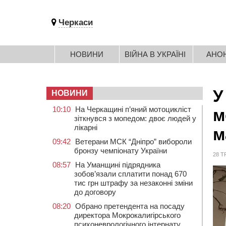
Черкаси
НОВИНИ
ВІЙНА В УКРАЇНІ
АНО
У
НОВИНИ
10:10
На Черкащині п’яний мотоцикліст
м
зіткнувся з мопедом: двоє людей у
лікарні
м
09:42
Ветерани МСК “Дніпро” вибороли
бронзу чемпіонату України
28 Т
08:57
На Уманщині підрядника
зобов’язали сплатити понад 670
тис грн штрафу за незаконні зміни
до договору
08:20
Обрано претендента на посаду
директора Мокрокалигірського
психоневрологічного інтернату