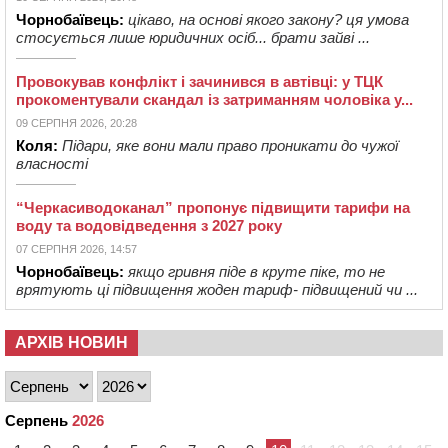
Чорнобаївець:
цікаво, на основі якого закону? ця умова
стосується лише юридичних осіб... брати зайві ...
Провокував конфлікт і зачинився в автівці: у ТЦК
прокоментували скандал із затриманням чоловіка у...
09 СЕРПНЯ 2026, 20:28
Коля:
Підари, яке вони мали право проникати до чужої
власності
“Черкасиводоканал” пропонує підвищити тарифи на
воду та водовідведення з 2027 року
07 СЕРПНЯ 2026, 14:57
Чорнобаївець:
якщо гривня піде в круте піке, то не
врятують ці підвищення жоден тариф- підвищений чи ...
АРХІВ НОВИН
Серпень
2026