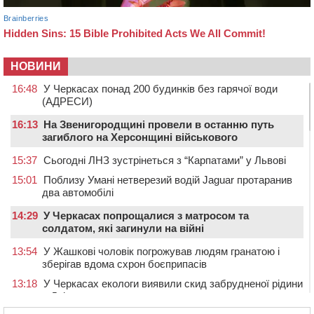
НОВИНИ
16:48
У Черкасах понад 200 будинків без гарячої води
(АДРЕСИ)
16:13
На Звенигородщині провели в останню путь
загиблого на Херсонщині військового
15:37
Сьогодні ЛНЗ зустрінеться з “Карпатами” у Львові
15:01
Поблизу Умані нетверезий водій Jaguar протаранив
два автомобілі
14:29
У Черкасах попрощалися з матросом та
солдатом, які загинули на війні
13:54
У Жашкові чоловік погрожував людям гранатою і
зберігав вдома схрон боєприпасів
13:18
У Черкасах екологи виявили скид забрудненої рідини
в Дніпро