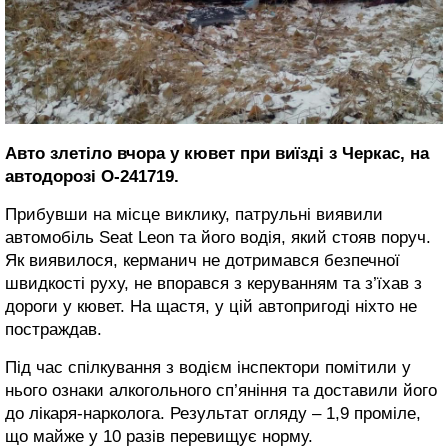
Авто злетіло вчора у кювет при виїзді з Черкас, на
автодорозі О-241719.
Прибувши на місце виклику, патрульні виявили
автомобіль Seat Leon та його водія, який стояв поруч.
Як виявилося, керманич не дотримався безпечної
швидкості руху, не впорався з керуванням та з’їхав з
дороги у кювет. На щастя, у цій автопригоді ніхто не
постраждав.
Під час спілкування з водієм інспектори помітили у
нього ознаки алкогольного сп’яніння та доставили його
до лікаря-нарколога. Результат огляду – 1,9 проміле,
що майже у 10 разів перевищує норму.