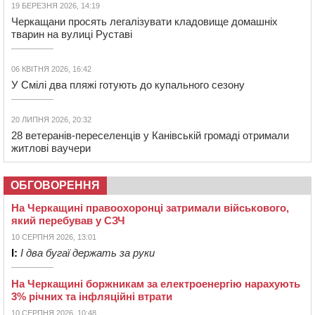
19 БЕРЕЗНЯ 2026, 14:19
Черкащани просять легалізувати кладовище домашніх
тварин на вулиці Руставі
06 КВІТНЯ 2026, 16:42
У Смілі два пляжі готують до купального сезону
20 ЛИПНЯ 2026, 20:32
28 ветеранів-переселенців у Канівській громаді отримали
житлові ваучери
ОБГОВОРЕННЯ
На Черкащині правоохоронці затримали військового,
який перебував у СЗЧ
10 СЕРПНЯ 2026, 13:01
І:
І два бугаї держать за руки
На Черкащині боржникам за електроенергію нарахують
3% річних та інфляційні втрати
10 СЕРПНЯ 2026, 10:48