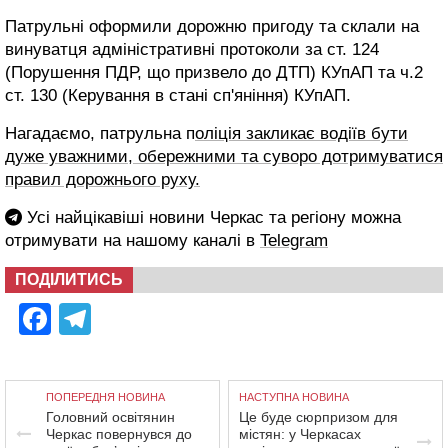
Патрульні оформили дорожню пригоду та склали на
винуватця адміністративні протоколи за ст. 124
(Порушення ПДР, що призвело до ДТП) КУпАП та ч.2
ст. 130 (Керування в стані сп'яніння) КУпАП.
Нагадаємо, патрульна п
оліція закликає водіїв бути
дуже уважними, обережними та суворо дотримуватися
правил дорожнього руху.
Усі найцікавіші новини Черкас та регіону можна
отримувати на нашому каналі в
Telegram
ПОДІЛИТИСЬ
Facebook
Telegram
ПОПЕРЕДНЯ НОВИНА
НАСТУПНА НОВИНА
Головний освітянин
Це буде сюрпризом для
Черкас повернувся до
містян: у Черкасах