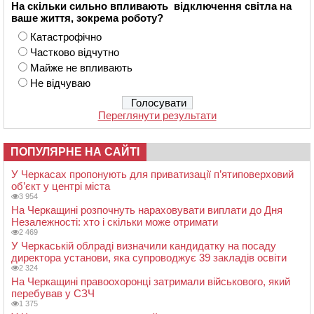
На скільки сильно впливають відключення світла на
ваше життя, зокрема роботу?
Катастрофічно
Частково відчутно
Майже не впливають
Не відчуваю
Переглянути результати
ПОПУЛЯРНЕ НА САЙТІ
У Черкасах пропонують для приватизації п’ятиповерховий
об’єкт у центрі міста
3 954
На Черкащині розпочнуть нараховувати виплати до Дня
Незалежності: хто і скільки може отримати
2 469
У Черкаській облраді визначили кандидатку на посаду
директора установи, яка супроводжує 39 закладів освіти
2 324
На Черкащині правоохоронці затримали військового, який
перебував у СЗЧ
1 375