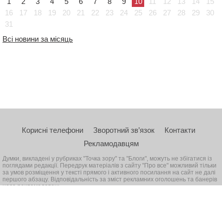
1
2
3
4
5
6
7
8
9
10
11
12
13
14
15
16
17
18
19
20
21
22
23
24
25
26
27
28
29
30
31
Всі новини за місяць
Корисні телефони
Зворотний зв’язок
Контакти
Рекламодавцям
Думки, викладені у рубриках "Точка зору" та "Блоги", можуть не збігатися із
поглядами редакції. Передрук матеріалів з сайту "Про все" можливий тільки
за умов розміщення у тексті прямого і активного посилання на сайт не далі
першого абзацу. Відповідальність за зміст рекламних оголошень та банерів
несе рекламодавець
© 2026, Всі права захищені