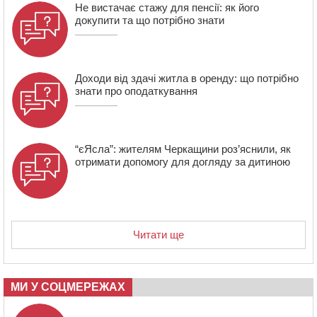
20:32
Черкаські вершники здобули нагороди української
Не вистачає стажу для пенсії: як його
першості
докупити та що потрібно знати
19:33
На Уманщині експосадовицю відділу освіти
судитимуть через завдані бюджету збитки
Доходи від здачі житла в оренду: що потрібно
знати про оподаткування
“єЯсла”: жителям Черкащини роз’яснили, як
отримати допомогу для догляду за дитиною
Читати ще
МИ У СОЦМЕРЕЖАХ