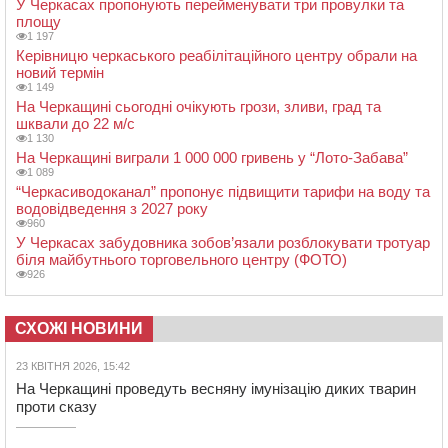
У Черкасах пропонують перейменувати три провулки та
площу
1 197
Керівницю черкаського реабілітаційного центру обрали на
новий термін
1 149
На Черкащині сьогодні очікують грози, зливи, град та
шквали до 22 м/с
1 130
На Черкащині виграли 1 000 000 гривень у “Лото-Забава”
1 089
“Черкасиводоканал” пропонує підвищити тарифи на воду та
водовідведення з 2027 року
960
У Черкасах забудовника зобов’язали розблокувати тротуар
біля майбутнього торговельного центру (ФОТО)
926
СХОЖІ НОВИНИ
23 КВІТНЯ 2026, 15:42
На Черкащині проведуть весняну імунізацію диких тварин
проти сказу