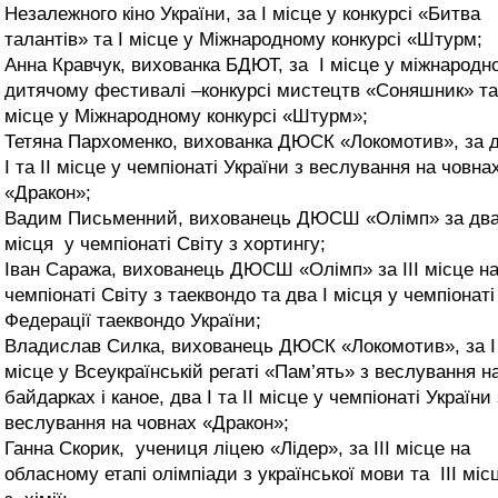
Незалежного кіно України, за І місце у конкурсі «Битва
талантів» та І місце у Міжнародному конкурсі «Штурм;
Анна Кравчук, вихованка БДЮТ, за І місце у міжнародн
дитячому фестивалі –конкурсі мистецтв «Соняшник» та
місце у Міжнародному конкурсі «Штурм»;
Тетяна Пархоменко, вихованка ДЮСК «Локомотив», за 
І та ІІ місце у чемпіонаті України з веслування на човна
«Дракон»;
Вадим Письменний, вихованець ДЮСШ «Олімп» за два
місця у чемпіонаті Світу з хортингу;
Іван Саража, вихованець ДЮСШ «Олімп» за ІІІ місце н
чемпіонаті Світу з таеквондо та два І місця у чемпіонаті
Федерації таеквондо України;
Владислав Силка, вихованець ДЮСК «Локомотив», за І
місце у Всеукраїнській регаті «Пам’ять» з веслування н
байдарках і каное, два І та ІІ місце у чемпіонаті України 
веслування на човнах «Дракон»;
Ганна Скорик, учениця ліцею «Лідер», за ІІІ місце на
обласному етапі олімпіади з української мови та ІІІ мі