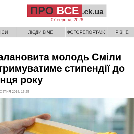
ПРО
ВСЕ
.ck.ua
07 серпня, 2026
НСИ
ЛЮДИ В ЧЕ
ФОТОРЕПОРТАЖ
РІЗНЕ
алановита молодь Сміли
тримуватиме стипендії до
інця року
ОВТНЯ 2018, 15:25