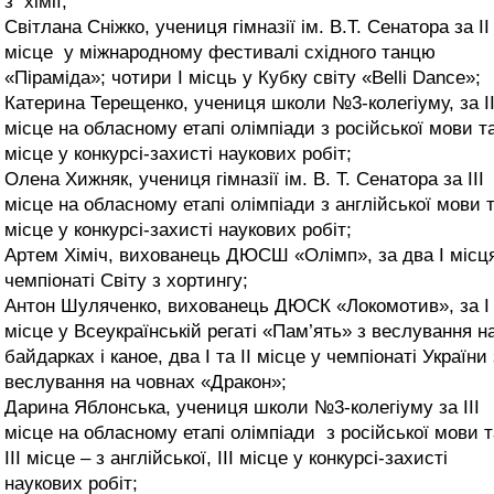
з хімії;
Світлана Сніжко, учениця гімназії ім. В.Т. Сенатора за ІІ
місце у міжнародному фестивалі східного танцю
«Піраміда»; чотири І місць у Кубку світу «Belli Dance»;
Катерина Терещенко, учениця школи №3-колегіуму, за ІІ
місце на обласному етапі олімпіади з російської мови та 
місце у конкурсі-захисті наукових робіт;
Олена Хижняк, учениця гімназії ім. В. Т. Сенатора за ІІІ
місце на обласному етапі олімпіади з англійської мови т
місце у конкурсі-захисті наукових робіт;
Артем Хіміч, вихованець ДЮСШ «Олімп», за два І місц
чемпіонаті Світу з хортингу;
Антон Шуляченко, вихованець ДЮСК «Локомотив», за І
місце у Всеукраїнській регаті «Пам’ять» з веслування н
байдарках і каное, два І та ІІ місце у чемпіонаті України 
веслування на човнах «Дракон»;
Дарина Яблонська, учениця школи №3-колегіуму за ІІІ
місце на обласному етапі олімпіади з російської мови т
ІІІ місце – з англійської, ІІІ місце у конкурсі-захисті
наукових робіт;