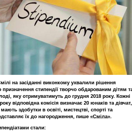
Смілі на засіданні виконкому ухвалили рішення
о призначення стипендії творчо обдарованим дітям т
лоді, яку отримуватимуть до грудня 2018 року.
Кожні
року відповідна комісія визначає 20 юнаків та дівчат,
 мають здобутки в освіті, мистецтві, спорті та
едставляє їх до нагородження, пише
«Сміла»
.
ипендіатами стали: