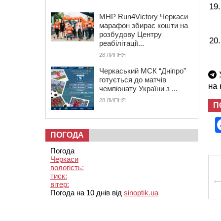
MHP Run4Victory Черкаси
марафон збирає кошти на
розбудову Центру
реабілітації...
28 ЛИПНЯ
Черкаський МСК “Дніпро”
У
готується до матчів
на
чемпіонату України з ...
28 ЛИПНЯ
П
ПОГОДА
Погода
Черкаси
вологість:
тиск:
вітер:
Погода на 10 днів від
sinoptik.ua