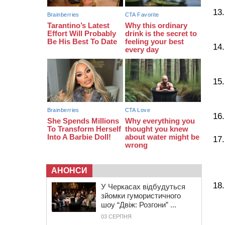
19:24
У Черкасах водійка протаранила
Duster, коли здавала назад
18:50
На Черкащині з початку року
зросла кількість постраждалих від
укусів тварин
АНОНСИ
У Черкасах відбудуться
зйомки гумористичного
шоу “Двіж: Розгони” ...
03 СЕРПНЯ