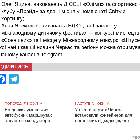
Олег Яцина, вихованець ДЮСШ «Олімп» та спортивног
клубу «Прайд» за два І місця у чемпіонаті Світу з
хортингу;
Анна Яременко, вихованка БДЮТ, за Гран-прі у
міжнародному дитячому фестивалі – конкурсі мистецтв
«Соняшник» та І місце у Міжнародному конкурсі «Штурм
сі найцікавіші новини Черкас та регіону можна отримув
 нашому каналі в
Telegram
ОДІЛИТИСЬ
Facebook
Telegram
ПОПЕРЕДНЯ НОВИНА
НАСТУПНА НОВИНА
На деяких уманських
У шести парках Черкас
автобусних маршрутах
встановили контейнери для
з’являться кондуктори
органічних відходів (відео)
РЕК