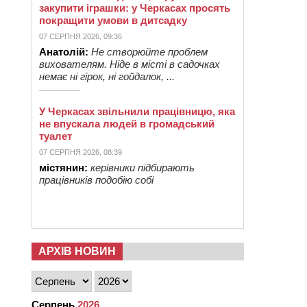
закупити іграшки: у Черкасах просять
покращити умови в дитсадку
07 СЕРПНЯ 2026, 09:36
Анатолій:
Не створюйте проблем
вихователям. Ніде в місті в садочках
немає ні гірок, ні гойдалок, ...
У Черкасах звільнили працівницю, яка
не впускала людей в громадський
туалет
07 СЕРПНЯ 2026, 08:39
містянин:
керівники підбирають
працівників подобію собі
АРХІВ НОВИН
Серпень
2026