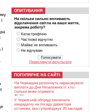
ОПИТУВАННЯ
ому
На скільки сильно впливають
 І
відключення світла на ваше життя,
зокрема роботу?
два
Катастрофічно
х
Частково відчутно
Майже не впливають
 І
Не відчуваю
а
Переглянути результати
ПОПУЛЯРНЕ НА САЙТІ
На Черкащині розпочнуть нараховувати
а
виплати до Дня Незалежності: хто і
з
скільки може отримати
2 450
У Черкаській облраді визначили
кандидатку на посаду директора
сце
установи, яка супроводжує 39 закладів