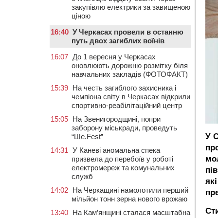
закупівлю електрики за завищеною
ціною
16:40
У Черкасах провели в останню
путь двох загиблих воїнів
16:07
До 1 вересня у Черкасах
оновлюють дорожню розмітку біля
навчальних закладів (ФОТОФАКТ)
15:39
На честь загиблого захисника і
чемпіона світу в Черкасах відкрили
спортивно-реабілітаційний центр
15:05
На Звенигородщині, попри
заборону міськради, проведуть
У 
“Ше.Fest”
пр
14:31
У Каневі аномальна спека
мо
призвела до перебоїв у роботі
електромереж та комунальних
пів
служб
які
14:02
На Черкащині намолотили перший
пр
мільйон тонн зерна нового врожаю
Ст
13:40
На Кам’янщині сталася масштабна