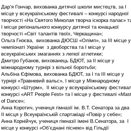
Дар’я Гончар, вихованка дитячої школи мистецтв, за І
місце у всеукраїнському фестивалі – конкурсі народної
творчості «На Святого Миколая творча іскорка палає» т
І місце регіонального конкурсу дитячої та юнацької
творчості «Світ талантів твоїх, Черкащина»;
Ольга Гноєва, вихованка ДЮСШ «Олімп», за ІІІ місце у
чемпіонаті України з двоборства та І місце у
всеукраїнських змаганнях з легкої атлетики;
Дмитро Губанов, вихованець БДЮТ, за ІІ місце у
міжнародному турнірі з вільної боротьби;
Альбіна Єфімова, вихованка БДЮТ, за І та ІІІ місце у
турнірі «Травневий вальс», І місце у Міжнародному
конкурсі «Штурм», ІІ місце у всеукраїнському фестивал
конкурсі «ART People Fest» та І місце у фестивалі «Mas
of Dance»;
Анна Коротич, учениця гімназії ім. В.Т. Сенатора за два 
ІІ місця у Всеукраїнській спартакіаді «Повір у себе»;
Анна Корнійчук, учениця гімназії імені В.Сенатора, за І
місце у конкурсі «Об’єднані піснею» від Гільдії