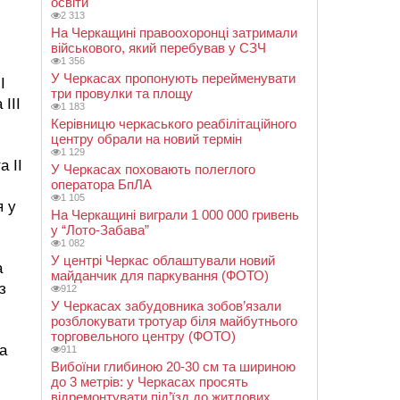
освіти
2 313
На Черкащині правоохоронці затримали
військового, який перебував у СЗЧ
1 356
У Черкасах пропонують перейменувати
І
три провулки та площу
ІІІ
1 183
Керівницю черкаського реабілітаційного
центру обрали на новий термін
1 129
а ІІ
У Черкасах поховають полеглого
оператора БпЛА
1 105
я у
На Черкащині виграли 1 000 000 гривень
у “Лото-Забава”
1 082
У центрі Черкас облаштували новий
а
майданчик для паркування (ФОТО)
з
912
У Черкасах забудовника зобов’язали
розблокувати тротуар біля майбутнього
торговельного центру (ФОТО)
а
911
Вибоїни глибиною 20-30 см та шириною
до 3 метрів: у Черкасах просять
відремонтувати під’їзд до житлових