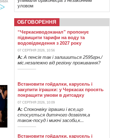
упіймали браконьєра з незаконним
ЛАМА
уловом
ОБГОВОРЕННЯ
“Черкасиводоканал” пропонує
підвищити тарифи на воду та
водовідведення з 2027 року
07 СЕРПНЯ 2026, 10:56
А:
А пенсія так і залишиться 2595грн./
міс.незалежно від регіону проживання?
Встановити гойдалки, карусель і
закупити іграшки: у Черкасах просять
покращити умови в дитсадку
07 СЕРПНЯ 2026, 10:09
А:
Споконвіку іграшки і все,що
стосується дитячого дозвілля,а
також-посуд і миючі засоби,к...
Встановити гойдалки, карусель і