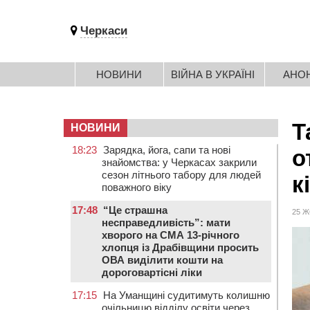
Черкаси
НОВИНИ
ВІЙНА В УКРАЇНІ
АНО
Т
НОВИНИ
18:23
Зарядка, йога, сапи та нові
о
знайомства: у Черкасах закрили
сезон літнього табору для людей
к
поважного віку
17:48
“Це страшна
25 Ж
несправедливість”: мати
хворого на СМА 13-річного
хлопця із Драбівщини просить
ОВА виділити кошти на
дороговартісні ліки
17:15
На Уманщині судитимуть колишню
очільницю відділу освіти через