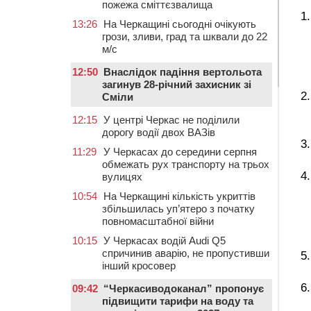
пожежа сміттєзвалища
13:26
На Черкащині сьогодні очікують
грози, зливи, град та шквали до 22
м/с
12:50
Внаслідок падіння вертольота
загинув 28-річний захисник зі
Сміли
12:15
У центрі Черкас не поділили
дорогу водії двох ВАЗів
11:29
У Черкасах до середини серпня
обмежать рух транспорту на трьох
вулицях
10:54
На Черкащині кількість укриттів
збільшилась уп’ятеро з початку
повномасштабної війни
10:15
У Черкасах водій Audi Q5
спричинив аварію, не пропустивши
інший кросовер
09:42
“Черкасиводоканал” пропонує
підвищити тарифи на воду та