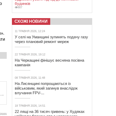
о
будинків
887
СХОЖІ НОВИНИ
11 ТРАВНЯ 2026, 12:24
».
У селі на Уманщині зупинять подачу газу
ати
через плановий ремонт мереж
22 ТРАВНЯ 2026, 19:12
На Черкащині фінішує весняна посівна
кампанія
08 ТРАВНЯ 2026, 11:48
На Лисянщині попрощаються із
військовим, який загинув внаслідок
влучання FPV-...
18 ТРАВНЯ 2026, 14:51
22 лящі на 36 тисяч гривень: у Худяках
ЛАМА