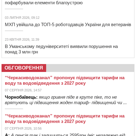
пофарбували елементи благоустрою
03 ЛИПНЯ 2026, 09:12
МХП увійшла до ТОП-5 роботодавців України для ветеранів
23 КВІТНЯ 2026, 11:39
В Уманському педуніверситеті виявили порушення на
понад 3 млн грн
ОБГОВОРЕННЯ
“Черкасиводоканал” пропонує підвищити тарифи на
воду та водовідведення з 2027 року
07 СЕРПНЯ 2026, 14:57
Чорнобаївець:
якщо гривня піде в круте піке, то не
врятують ці підвищення жоден тариф- підвищений чи ...
“Черкасиводоканал” пропонує підвищити тарифи на
воду та водовідведення з 2027 року
07 СЕРПНЯ 2026, 10:56
А:
А пенсія так і залишиться 2595грн./міс.незалежно від