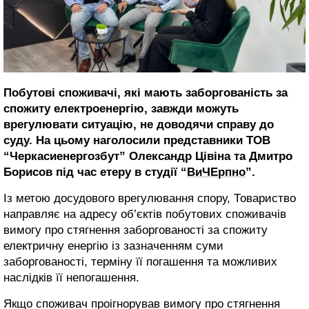
Побутові споживачі, які мають заборгованість за
спожиту електроенергію, завжди можуть
врегулювати ситуацію, не доводячи справу до
суду. На цьому наголосили представники ТОВ
“Черкасиенергозбут” Олександр Цівіна та Дмитро
Борисов під час етеру в студії “
ВиЧЕрпно
”.
Із метою досудового врегулювання спору, Товариство
направляє на адресу об’єктів побутових споживачів
вимогу про стягнення заборгованості за спожиту
електричну енергію із зазначенням суми
заборгованості, терміну її погашення та можливих
наслідків її непогашення.
Якщо споживач проігнорував вимогу про стягнення