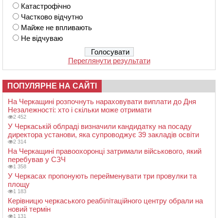
Катастрофічно
Частково відчутно
Майже не впливають
Не відчуваю
Переглянути результати
ПОПУЛЯРНЕ НА САЙТІ
На Черкащині розпочнуть нараховувати виплати до Дня
Незалежності: хто і скільки може отримати
2 452
У Черкаській облраді визначили кандидатку на посаду
директора установи, яка супроводжує 39 закладів освіти
2 314
На Черкащині правоохоронці затримали військового, який
перебував у СЗЧ
1 358
У Черкасах пропонують перейменувати три провулки та
площу
1 183
Керівницю черкаського реабілітаційного центру обрали на
новий термін
1 131