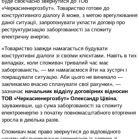
буде своєчасно звернутися до ТОВ
«Черкасиенергозбут». Товариство готове до
конструктивного діалогу й може, з метою врегулювання
даної ситуації, запропонувати укласти договір про
реструктуризацію заборгованості за спожиту
електричну енергію.
«Товариство завжди намагається будувати
конструктивні діалоги зі своїми клієнтами. Навіть в тих
випадках, коли споживач тривалий час має
заборгованість, — ми намагаємося йти на зустріч і
покращувати ситуацію. Аби цього не виникало —
закликаємо вчасно сплачувати свої рахунки», —
зазначає
начальник відділу договірних відносин
ТОВ «Черкасиенергозбут» Олександр Цівіна
,
зауваживши, що сума заборгованості за спожиту
електроенергію з початку повномасштабного вторгення
зросла в декілька разів.
Споживач має право звернутися до відповідного
центру обслуговування споживачів із заявою зі