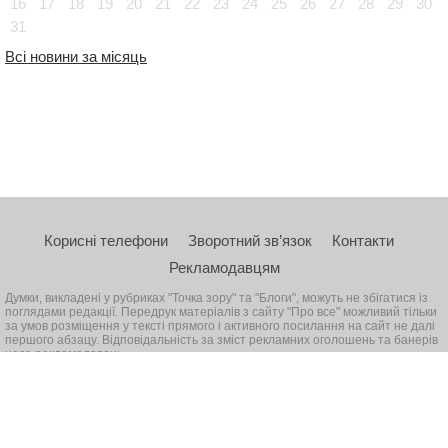
16
17
18
19
20
21
22
23
24
25
26
27
28
29
30
31
Всі новини за місяць
Корисні телефони
Зворотний зв’язок
Контакти
Рекламодавцям
Думки, викладені у рубриках "Точка зору" та "Блоги", можуть не збігатися із
поглядами редакції. Передрук матеріалів з сайту "Про все" можливий тільки
за умов розміщення у тексті прямого і активного посилання на сайт не далі
першого абзацу. Відповідальність за зміст рекламних оголошень та банерів
несе рекламодавець
© 2026, Всі права захищені