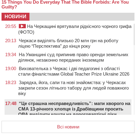
НОВИНИ
20:55
На Черкащині врятували рідкісного чорного грифа
(ФОТО)
20:13
Черкаси виділять близько 20 млн грн на роботу
ліцею “Перспектива” до кінця року
19:34
На Уманщині суд припинив право оренди земельних
ділянок, незаконно переданих іноземцем
19:00
Вихователька з Черкас і дві педагогині з області
стали фіналістками Global Teacher Prize Ukraine 2026
18:23
Зарядка, йога, сапи та нові знайомства: у Черкасах
закрили сезон літнього табору для людей поважного
віку
17:48
“Це страшна несправедливість”: мати хворого на
СМА 13-річного хлопця із Драбівщини просить
ОВА виділити кошти на дороговартісні ліки
17:15
На Уманщині судитимуть колишню очільницю відділу
Всі новини
освіти через закупівлю електрики за завищеною
ціною