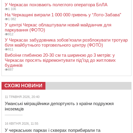
У Черкасах поховають полеглого оператора БпЛА
1 106
На Черкащині виграли 1 000 000 гривень у “Лото-Забава”
1 082
У центрі Черкас облаштували новий майданчик для
паркування (ФОТО)
912
У Черкасах забудовника зобов’язали розблокувати тротуар
біля майбутнього торговельного центру (ФОТО)
911
Вибоїни глибиною 20-30 см та шириною до 3 метрів: у
Черкасах просять відремонтувати під’їзд до житлових
будинків
887
СХОЖІ НОВИНИ
11 ТРАВНЯ 2026, 20:40
Уманські міграційники депортують з країни подружжя
іноземців
16 КВІТНЯ 2026, 11:55
У черкаських парках і скверах поприбирали та