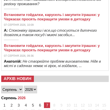
регіону проживання?
Встановити гойдалки, карусель і закупити іграшки: у
Черкасах просять покращити умови в дитсадку
07 СЕРПНЯ 2026, 10:09
А:
Споконвіку іграшки і все,що стосується дитячого
дозвілля,а також-посуд і миючі засоби,к...
Встановити гойдалки, карусель і закупити іграшки: у
Черкасах просять покращити умови в дитсадку
07 СЕРПНЯ 2026, 09:36
Анатолій:
Не створюйте проблем вихователям. Ніде в
місті в садочках немає ні гірок, ні гойдалок, ...
АРХІВ НОВИН
Серпень
2026
1
2
3
4
5
6
7
8
9
10
11
12
13
14
15