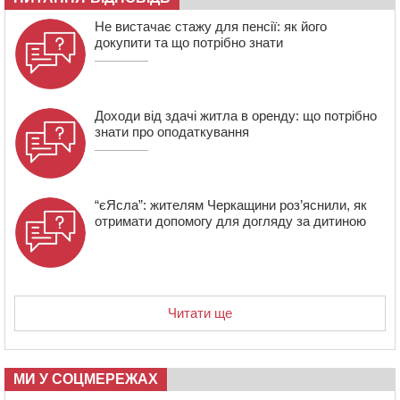
13:40
На Кам’янщині сталася масштабна пожежа
Не вистачає стажу для пенсії: як його
сміттєзвалища
докупити та що потрібно знати
Доходи від здачі житла в оренду: що потрібно
знати про оподаткування
“єЯсла”: жителям Черкащини роз’яснили, як
отримати допомогу для догляду за дитиною
Читати ще
МИ У СОЦМЕРЕЖАХ