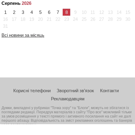
Серпень
2026
1
2
3
4
5
6
7
8
9
10
11
12
13
14
15
16
17
18
19
20
21
22
23
24
25
26
27
28
29
30
31
Всі новини за місяць
Корисні телефони
Зворотний зв’язок
Контакти
Рекламодавцям
Думки, викладені у рубриках "Точка зору" та "Блоги", можуть не збігатися із
поглядами редакції. Передрук матеріалів з сайту "Про все" можливий тільки
за умов розміщення у тексті прямого і активного посилання на сайт не далі
першого абзацу. Відповідальність за зміст рекламних оголошень та банерів
несе рекламодавець
© 2026, Всі права захищені