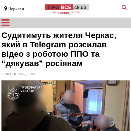
ПРО
ВСЕ
.ck.ua
Черкаси
08 серпня, 2026
Судитимуть жителя Черкас,
який в Telegram розсилав
відео з роботою ППО та
“дякував” росіянам
07 ЛИПНЯ 2026, 19:05