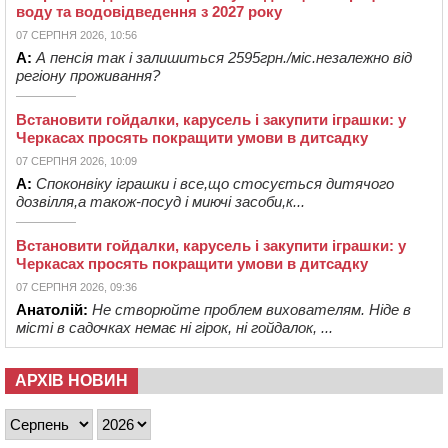
воду та водовідведення з 2027 року
07 СЕРПНЯ 2026, 10:56
А:
А пенсія так і залишиться 2595грн./міс.незалежно від
регіону проживання?
Встановити гойдалки, карусель і закупити іграшки: у
Черкасах просять покращити умови в дитсадку
07 СЕРПНЯ 2026, 10:09
А:
Споконвіку іграшки і все,що стосується дитячого
дозвілля,а також-посуд і миючі засоби,к...
Встановити гойдалки, карусель і закупити іграшки: у
Черкасах просять покращити умови в дитсадку
07 СЕРПНЯ 2026, 09:36
Анатолій:
Не створюйте проблем вихователям. Ніде в
місті в садочках немає ні гірок, ні гойдалок, ...
АРХІВ НОВИН