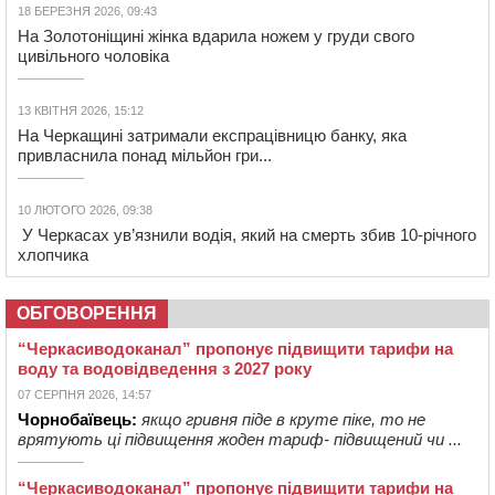
18 БЕРЕЗНЯ 2026, 09:43
На Золотоніщині жінка вдарила ножем у груди свого
цивільного чоловіка
13 КВІТНЯ 2026, 15:12
На Черкащині затримали експрацівницю банку, яка
привласнила понад мільйон гри...
10 ЛЮТОГО 2026, 09:38
У Черкасах ув’язнили водія, який на смерть збив 10‐річного
хлопчика
ОБГОВОРЕННЯ
“Черкасиводоканал” пропонує підвищити тарифи на
воду та водовідведення з 2027 року
07 СЕРПНЯ 2026, 14:57
Чорнобаївець:
якщо гривня піде в круте піке, то не
врятують ці підвищення жоден тариф- підвищений чи ...
“Черкасиводоканал” пропонує підвищити тарифи на