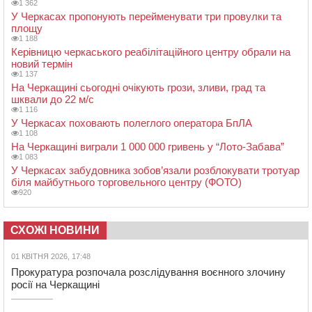
1 362
У Черкасах пропонують перейменувати три провулки та
площу
1 188
Керівницю черкаського реабілітаційного центру обрали на
новий термін
1 137
На Черкащині сьогодні очікують грози, зливи, град та
шквали до 22 м/с
1 116
У Черкасах поховають полеглого оператора БпЛА
1 108
На Черкащині виграли 1 000 000 гривень у “Лото-Забава”
1 083
У Черкасах забудовника зобов’язали розблокувати тротуар
біля майбутнього торговельного центру (ФОТО)
920
СХОЖІ НОВИНИ
01 КВІТНЯ 2026, 17:48
Прокуратура розпочала розслідування воєнного злочину
росії на Черкащині