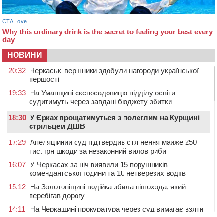
НОВИНИ
20:32
Черкаські вершники здобули нагороди української
першості
19:33
На Уманщині експосадовицю відділу освіти
судитимуть через завдані бюджету збитки
18:30
У Єрках прощатимуться з полеглим на Курщині
стрільцем ДШВ
17:29
Апеляційний суд підтвердив стягнення майже 250
тис. грн шкоди за незаконний вилов риби
16:07
У Черкасах за ніч виявили 15 порушників
комендантської години та 10 нетверезих водіїв
15:12
На Золотоніщині водійка збила пішохода, який
перебігав дорогу
14:11
На Черкащині прокуратура через суд вимагає взяти