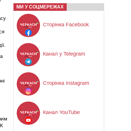
е
МИ У СОЦМЕРЕЖАХ
асу
Сторінка Facebook
ся
ії.
Канал у Telegram
ла
ні
Сторінка Instagram
Канал YouTube
нним
КК