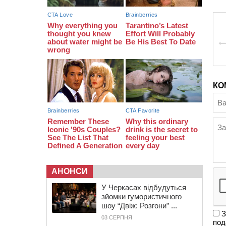
09:42
“Черкасиводоканал” пропонує
підвищити тарифи на воду та
водовідведення з 2027 року
КО
АНОНСИ
У Черкасах відбудуться
зйомки гумористичного
шоу “Двіж: Розгони” ...
З
03 СЕРПНЯ
под