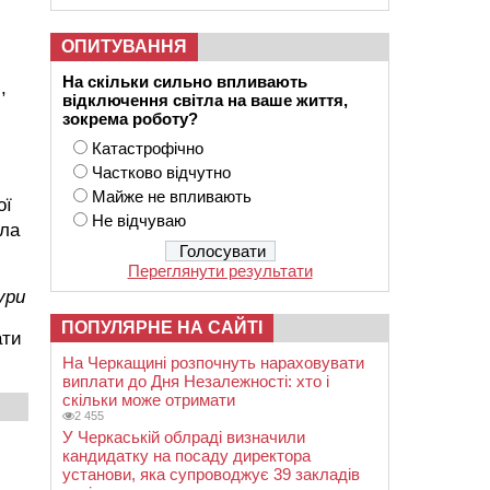
ОПИТУВАННЯ
На скільки сильно впливають
,
відключення світла на ваше життя,
зокрема роботу?
Катастрофічно
Частково відчутно
Майже не впливають
ої
Не відчуваю
ила
Переглянути результати
ури
ПОПУЛЯРНЕ НА САЙТІ
ати
На Черкащині розпочнуть нараховувати
виплати до Дня Незалежності: хто і
скільки може отримати
2 455
У Черкаській облраді визначили
кандидатку на посаду директора
установи, яка супроводжує 39 закладів