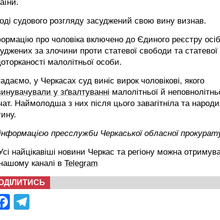
аїни.
оді судового розгляду засуджений свою вину визнав.
ормацію про чоловіка включено до Єдиного реєстру осіб
уджених за злочини проти статевої свободи та статевої
оторканості малолітньої особи.
адаємо, у Черкасах суд виніс вирок чоловікові, якого
инувачували у зґвалтуванні
малолітньої й неповнолітнь
чат. Наймолодша з них після цього завагітніла та народ
ину.
 інформацією пресслужби Черкаської обласної прокурат
сі найцікавіші новини Черкас та регіону можна отримув
 нашому каналі в
Telegram
ОДІЛИТИСЬ
Facebook
Telegram