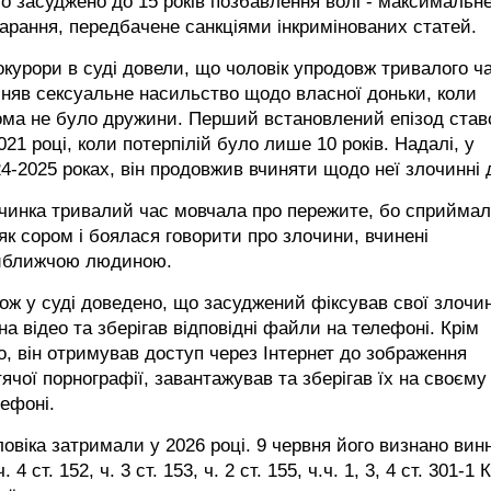
о засуджено до 15 років позбавлення волі - максимальн
арання, передбачене санкціями інкримінованих статей.
курори в суді довели, що чоловік упродовж тривалого ч
няв сексуальне насильство щодо власної доньки, коли
ома не було дружини. Перший встановлений епізод став
021 році, коли потерпілій було лише 10 років. Надалі, у
4-2025 роках, він продовжив вчиняти щодо неї злочинні д
чинка тривалий час мовчала про пережите, бо сприйма
як сором і боялася говорити про злочини, вчинені
йближчою людиною.
ож у суді доведено, що засуджений фіксував свої злочин
 на відео та зберігав відповідні файли на телефоні. Крім
о, він отримував доступ через Інтернет до зображення
ячої порнографії, завантажував та зберігав їх на своєму
ефоні.
овіка затримали у 2026 році. 9 червня його визнано ви
ч. 4 ст. 152, ч. 3 ст. 153, ч. 2 ст. 155, ч.ч. 1, 3, 4 ст. 301-1 