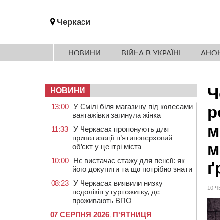
Черкаси
НОВИНИ
ВІЙНА В УКРАЇНІ
АНО
Ч
НОВИНИ
13:00
У Смілі біля магазину під колесами
р
вантажівки загинула жінка
м
11:33
У Черкасах пропонують для
приватизації п’ятиповерховий
м
об’єкт у центрі міста
10:00
Не вистачає стажу для пенсії: як
ґ
його докупити та що потрібно знати
08:23
У Черкасах виявили низку
10 Ч
недоліків у гуртожитку, де
проживають ВПО
07 СЕРПНЯ 2026, П'ЯТНИЦЯ