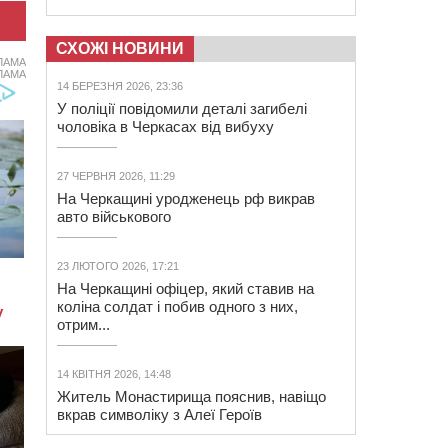
СХОЖІ НОВИНИ
ЛАМА
ЛАМА
14 БЕРЕЗНЯ 2026, 23:36
У поліції повідомили деталі загибелі
чоловіка в Черкасах від вибуху
27 ЧЕРВНЯ 2026, 11:29
На Черкащині уродженець рф викрав
авто військового
23 ЛЮТОГО 2026, 17:21
На Черкащині офіцер, який ставив на
коліна солдат і побив одного з них,
отрим...
14 КВІТНЯ 2026, 14:48
Житель Монастирища пояснив, навіщо
вкрав символіку з Алеї Героїв