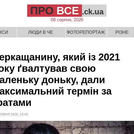
ПРО
ВСЕ
.ck.ua
08 серпня, 2026
НСИ
ЛЮДИ В ЧЕ
ФОТОРЕПОРТАЖ
РІЗНЕ
еркащанину, який із 2021
оку ґвалтував свою
аленьку доньку, дали
аксимальний термін за
ратами
ЕРВНЯ 2026, 14:49