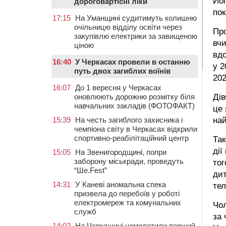
Йог
дороговартісні ліки
пок
17:15
На Уманщині судитимуть колишню
очільницю відділу освіти через
Про
закупівлю електрики за завищеною
вчи
ціною
вд
16:40
У Черкасах провели в останню
у 2
путь двох загиблих воїнів
202
16:07
До 1 вересня у Черкасах
Дів
оновлюють дорожню розмітку біля
навчальних закладів (ФОТОФАКТ)
це 
на
15:39
На честь загиблого захисника і
чемпіона світу в Черкасах відкрили
спортивно-реабілітаційний центр
Так
дії
15:05
На Звенигородщині, попри
заборону міськради, проведуть
тог
“Ше.Fest”
дит
14:31
У Каневі аномальна спека
тел
призвела до перебоїв у роботі
електромереж та комунальних
Чол
служб
за 
14:02
На Черкащині намолотили перший