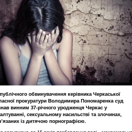
 публічного обвинувачення керівника Черкаської
ласної прокуратури Володимира Пономаренка суд
знав винним 37-річного уродженця Черкас у
валтуванні, сексуальному насильстві та злочинах,
вʼязаних із дитячою порнографією.