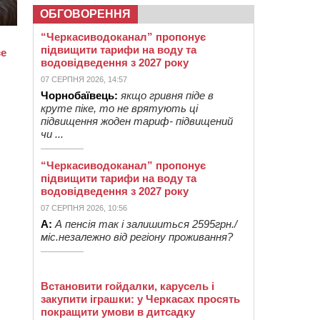
ОБГОВОРЕННЯ
“Черкасиводоканал” пропонує
підвищити тарифи на воду та
водовідведення з 2027 року
07 СЕРПНЯ 2026, 14:57
Чорнобаївець:
якщо гривня піде в
круте піке, то не врятують ці
підвищення жоден тариф- підвищений
чи ...
“Черкасиводоканал” пропонує
підвищити тарифи на воду та
водовідведення з 2027 року
07 СЕРПНЯ 2026, 10:56
А:
А пенсія так і залишиться 2595грн./
міс.незалежно від регіону проживання?
Встановити гойдалки, карусель і
закупити іграшки: у Черкасах просять
покращити умови в дитсадку