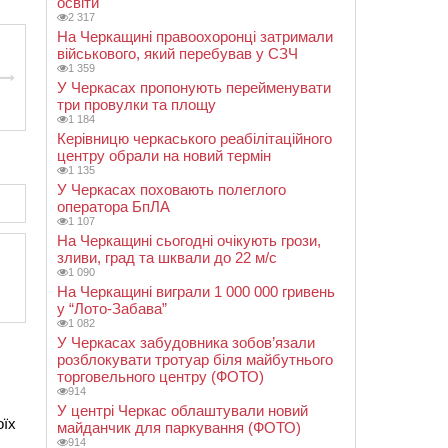
освіти
2 317
На Черкащині правоохоронці затримали
військового, який перебував у СЗЧ
1 359
У Черкасах пропонують перейменувати
три провулки та площу
1 184
Керівницю черкаського реабілітаційного
центру обрали на новий термін
1 135
У Черкасах поховають полеглого
оператора БпЛА
1 107
На Черкащині сьогодні очікують грози,
зливи, град та шквали до 22 м/с
1 090
На Черкащині виграли 1 000 000 гривень
у “Лото-Забава”
1 082
У Черкасах забудовника зобов’язали
розблокувати тротуар біля майбутнього
торговельного центру (ФОТО)
914
У центрі Черкас облаштували новий
оїх
майданчик для паркування (ФОТО)
914