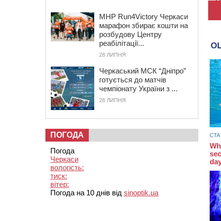
MHP Run4Victory Черкаси
марафон збирає кошти на
розбудову Центру
реабілітації...
28 ЛИПНЯ
Черкаський МСК “Дніпро”
готується до матчів
чемпіонату України з ...
28 ЛИПНЯ
ПОГОДА
Погода
Черкаси
вологість:
тиск:
вітер:
Погода на 10 днів від
sinoptik.ua