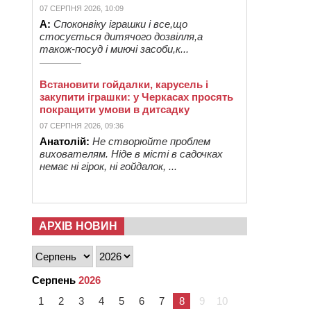
07 СЕРПНЯ 2026, 10:09
А:
Споконвіку іграшки і все,що
стосується дитячого дозвілля,а
також-посуд і миючі засоби,к...
Встановити гойдалки, карусель і
закупити іграшки: у Черкасах просять
покращити умови в дитсадку
07 СЕРПНЯ 2026, 09:36
Анатолій:
Не створюйте проблем
вихователям. Ніде в місті в садочках
немає ні гірок, ні гойдалок, ...
АРХІВ НОВИН
Серпень
2026
1
2
3
4
5
6
7
8
9
10