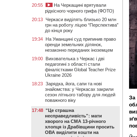
20:55
На Черкащині врятували
рідкісного чорного грифа (ФОТО)
20:13
Черкаси виділять близько 20 млн
грн на роботу ліцею “Перспектива”
до кінця року
19:34
На Уманщині суд припинив право
оренди земельних ділянок,
незаконно переданих іноземцем
19:00
Вихователька з Черкас і дві
педагогині з області стали
фіналістками Global Teacher Prize
Ukraine 2026
18:23
Зарядка, йога, сапи та нові
знайомства: у Черкасах закрили
сезон літнього табору для людей
За
поважного віку
об
17:48
“Це страшна
ви
несправедливість”: мати
зґ
хворого на СМА 13-річного
по
хлопця із Драбівщини просить
ОВА виділити кошти на