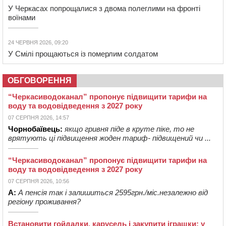
У Черкасах попрощалися з двома полеглими на фронті
воїнами
24 ЧЕРВНЯ 2026, 09:20
У Смілі прощаються із померлим солдатом
ОБГОВОРЕННЯ
“Черкасиводоканал” пропонує підвищити тарифи на
воду та водовідведення з 2027 року
07 СЕРПНЯ 2026, 14:57
Чорнобаївець:
якщо гривня піде в круте піке, то не
врятують ці підвищення жоден тариф- підвищений чи ...
“Черкасиводоканал” пропонує підвищити тарифи на
воду та водовідведення з 2027 року
07 СЕРПНЯ 2026, 10:56
А:
А пенсія так і залишиться 2595грн./міс.незалежно від
регіону проживання?
Встановити гойдалки, карусель і закупити іграшки: у