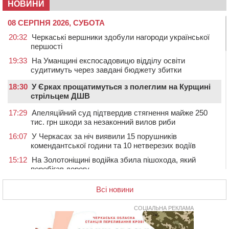
НОВИНИ
08 СЕРПНЯ 2026, СУБОТА
20:32
Черкаські вершники здобули нагороди української
першості
19:33
На Уманщині експосадовицю відділу освіти
судитимуть через завдані бюджету збитки
18:30
У Єрках прощатимуться з полеглим на Курщині
стрільцем ДШВ
17:29
Апеляційний суд підтвердив стягнення майже 250
тис. грн шкоди за незаконний вилов риби
16:07
У Черкасах за ніч виявили 15 порушників
комендантської години та 10 нетверезих водіїв
15:12
На Золотоніщині водійка збила пішохода, який
перебігав дорогу
14:11
На Черкащині прокуратура через суд вимагає взяти
Всі новини
під охорону 188-річну церкву
13:00
У Смілі біля магазину під колесами вантажівки
СОЦІАЛЬНА РЕКЛАМА
загинула жінка