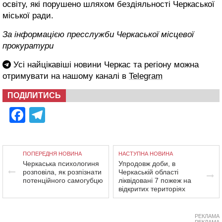
освіту, які порушено шляхом бездіяльності Черкаської
міської ради.
За інформацією пресслужби Черкаської місцевої
прокуратури
Усі найцікавіші новини Черкас та регіону можна
отримувати на нашому каналі в
Telegram
ПОДІЛИТИСЬ
Facebook
Telegram
ПОПЕРЕДНЯ НОВИНА
НАСТУПНА НОВИНА
Черкаська психологиня
Упродовж доби, в
розповіла, як розпізнати
Черкаській області
потенційного самогубцю
ліквідовані 7 пожеж на
відкритих територіях
РЕКЛАМА
РЕКЛАМА