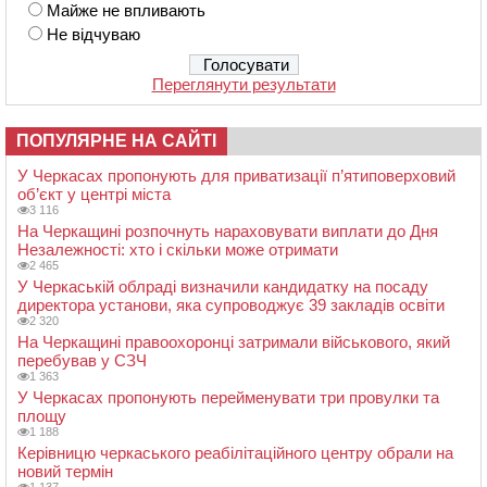
Майже не впливають
Не відчуваю
Переглянути результати
ПОПУЛЯРНЕ НА САЙТІ
У Черкасах пропонують для приватизації п’ятиповерховий
об’єкт у центрі міста
3 116
На Черкащині розпочнуть нараховувати виплати до Дня
Незалежності: хто і скільки може отримати
2 465
У Черкаській облраді визначили кандидатку на посаду
директора установи, яка супроводжує 39 закладів освіти
2 320
На Черкащині правоохоронці затримали військового, який
перебував у СЗЧ
1 363
У Черкасах пропонують перейменувати три провулки та
площу
1 188
Керівницю черкаського реабілітаційного центру обрали на
новий термін