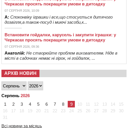
Черкасах просять покращити умови в дитсадку
07 СЕРПНЯ 2026, 10:09
А:
Споконвіку іграшки і все,що стосується дитячого
дозвілля,а також-посуд і миючі засоби,к...
Встановити гойдалки, карусель і закупити іграшки: у
Черкасах просять покращити умови в дитсадку
07 СЕРПНЯ 2026, 09:36
Анатолій:
Не створюйте проблем вихователям. Ніде в
місті в садочках немає ні гірок, ні гойдалок, ...
АРХІВ НОВИН
Серпень
2026
1
2
3
4
5
6
7
8
9
10
11
12
13
14
15
16
17
18
19
20
21
22
23
24
25
26
27
28
29
30
31
Всі новини за місяць