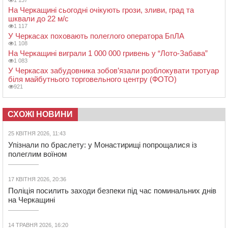
1 137
На Черкащині сьогодні очікують грози, зливи, град та
шквали до 22 м/с
1 117
У Черкасах поховають полеглого оператора БпЛА
1 108
На Черкащині виграли 1 000 000 гривень у “Лото-Забава”
1 083
У Черкасах забудовника зобов’язали розблокувати тротуар
біля майбутнього торговельного центру (ФОТО)
921
СХОЖІ НОВИНИ
25 КВІТНЯ 2026, 11:43
Упізнали по браслету: у Монастирищі попрощалися із
полеглим воїном
17 КВІТНЯ 2026, 20:36
Поліція посилить заходи безпеки під час поминальних днів
на Черкащині
14 ТРАВНЯ 2026, 16:20