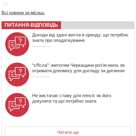
31
12:14
На Золотоніщині вже десяту добу гасять пожежу
Всі новини за місяць
торфу
11:35
Від 80 гривень за кілограм: в Україні прогнозують
ПИТАННЯ-ВІДПОВІДЬ
стрибок цін на гречку
Доходи від здачі житла в оренду: що потрібно
10:56
Захисника зі Звенигородщини, який обороняв
знати про оподаткування
Авдіївку, нагородили “Комбатантським хрестом”
“єЯсла”: жителям Черкащини роз’яснили, як
отримати допомогу для догляду за дитиною
Не вистачає стажу для пенсії: як його
докупити та що потрібно знати
Читати ще