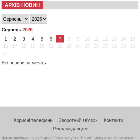
АРХІВ НОВИН
Серпень
2026
1
2
3
4
5
6
7
8
9
10
11
12
13
14
15
16
17
18
19
20
21
22
23
24
25
26
27
28
29
30
31
Всі новини за місяць
Корисні телефони
Зворотний зв’язок
Контакти
Рекламодавцям
Думки, викладені у рубриках "Точка зору" та "Блоги", можуть не збігатися із