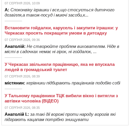
07 СЕРПНЯ 2026, 10:09
А:
Споконвіку іграшки і все,що стосується дитячого
дозвілля,а також-посуд і миючі засоби,к...
Встановити гойдалки, карусель і закупити іграшки: у
Черкасах просять покращити умови в дитсадку
07 СЕРПНЯ 2026, 09:36
Анатолій:
Не створюйте проблем вихователям. Ніде в
місті в садочках немає ні гірок, ні гойдалок, ...
У Черкасах звільнили працівницю, яка не впускала
людей в громадський туалет
07 СЕРПНЯ 2026, 08:39
містянин:
керівники підбирають працівників подобію собі
У Тальному працівники ТЦК вибили вікно і витягли з
автівки чоловіка (ВІДЕО)
07 СЕРПНЯ 2026, 08:35
Анатолій І.:
за такі дії ворожі проти народу ворогів які
підграють кацапам потрібно знищувати