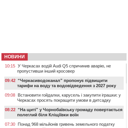
НОВИНИ
10:15
У Черкасах водій Audi Q5 спричинив аварію, не
пропустивши інший кросовер
09:42
“Черкасиводоканал” пропонує підвищити
тарифи на воду та водовідведення з 2027 року
09:08
Встановити гойдалки, карусель і закупити іграшки: у
Черкасах просять покращити умови в дитсадку
08:22
“На щиті” у Чорнобаївську громаду повертається
полеглий біля Кліщіївки воїн
07:30
Понад 968 мільйонів гривень земельного податку