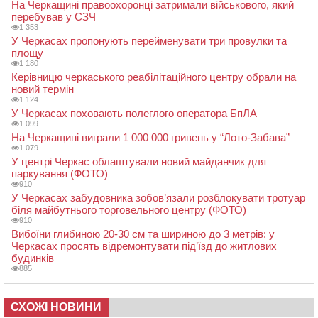
На Черкащині правоохоронці затримали військового, який
перебував у СЗЧ
1 353
У Черкасах пропонують перейменувати три провулки та
площу
1 180
Керівницю черкаського реабілітаційного центру обрали на
новий термін
1 124
У Черкасах поховають полеглого оператора БпЛА
1 099
На Черкащині виграли 1 000 000 гривень у “Лото-Забава”
1 079
У центрі Черкас облаштували новий майданчик для
паркування (ФОТО)
910
У Черкасах забудовника зобов’язали розблокувати тротуар
біля майбутнього торговельного центру (ФОТО)
910
Вибоїни глибиною 20-30 см та шириною до 3 метрів: у
Черкасах просять відремонтувати під’їзд до житлових
будинків
885
СХОЖІ НОВИНИ