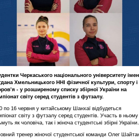
удентки Черкаського національного університету імен
гдана Хмельницького ННІ фізичної культури, спорту і
оровʼя - у розширеному списку збірної України на
піонат світу серед студентів з футзалу.
0 по 16 червня у китайському Шанхаї відбудеться
піонат світу з футзалу серед студентів. Участь в ньому
ьмуть як чоловіча, так і жіноча студентські збірні України.
овний тренер жіночої студентської команди Олег Шайта