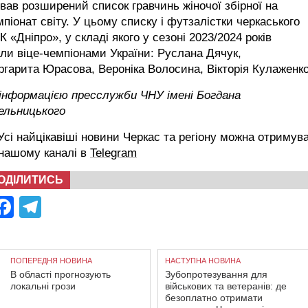
вав розширений список гравчинь жіночої збірної на
піонат світу. У цьому списку і футзалістки черкаського
 «Дніпро», у складі якого у сезоні 2023/2024 років
ли віце-чемпіонами України: Руслана Дячук,
гарита Юрасова, Вероніка Волосина, Вікторія Кулаженко
 інформацією пресслужби ЧНУ імені Богдана
ельницького
сі найцікавіші новини Черкас та регіону можна отримув
 нашому каналі в
Telegram
ОДІЛИТИСЬ
Facebook
Telegram
ПОПЕРЕДНЯ НОВИНА
НАСТУПНА НОВИНА
В області прогнозують
Зубопротезування для
локальні грози
військових та ветеранів: де
безоплатно отримати