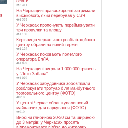
освіти
2 311
На Черкащині правоохоронці затримали
військового, який перебував у СЗЧ
1 353
У Черкасах пропонують перейменувати
три провулки та площу
1 180
Керівницю черкаського реабілітаційного
центру обрали на новий термін
1 124
У Черкасах поховають полеглого
оператора БпЛА
1 099
На Черкащині виграли 1 000 000 гривень
у “Лото-Забава”
1 079
У Черкасах забудовника зобов’язали
розблокувати тротуар біля майбутнього
торговельного центру (ФОТО)
910
У центрі Черкас облаштували новий
майданчик для паркування (ФОТО)
910
Вибоїни глибиною 20-30 см та шириною
до 3 метрів: у Черкасах просять
відремонтувати під’їзд до житлових