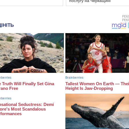
послугу на Черкащині
РЕК
РЕК