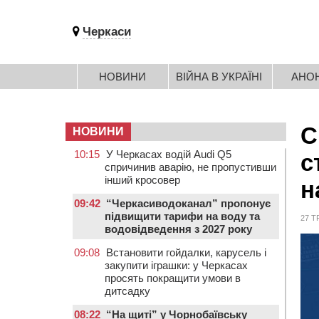
Черкаси
НОВИНИ
ВІЙНА В УКРАЇНІ
АНО
С
НОВИНИ
10:15
У Черкасах водій Audi Q5
с
спричинив аварію, не пропустивши
інший кросовер
н
09:42
“Черкасиводоканал” пропонує
підвищити тарифи на воду та
27 Т
водовідведення з 2027 року
09:08
Встановити гойдалки, карусель і
закупити іграшки: у Черкасах
просять покращити умови в
дитсадку
08:22
“На щиті” у Чорнобаївську