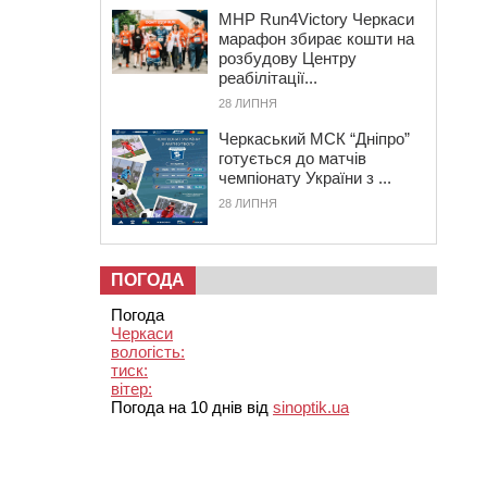
MHP Run4Victory Черкаси
марафон збирає кошти на
розбудову Центру
реабілітації...
28 ЛИПНЯ
Черкаський МСК “Дніпро”
готується до матчів
чемпіонату України з ...
28 ЛИПНЯ
ПОГОДА
Погода
Черкаси
вологість:
тиск:
вітер:
Погода на 10 днів від
sinoptik.ua