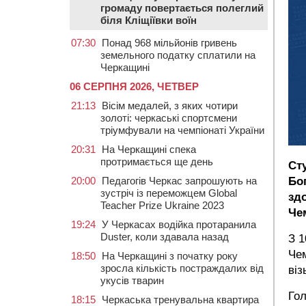
громаду повертається полеглий
біля Кліщіївки воїн
07:30
Понад 968 мільйонів гривень
земельного податку сплатили на
Черкащині
06 СЕРПНЯ 2026, ЧЕТВЕР
21:13
Вісім медалей, з яких чотири
золоті: черкаські спортсмени
тріумфували на чемпіонаті України
20:31
На Черкащині спека
протримається ще день
Ст
20:00
Педагогів Черкас запрошують на
Бо
зустріч із переможцем Global
зд
Teacher Prize Ukraine 2023
Чем
19:24
У Черкасах водійка протаранила
Duster, коли здавала назад
З 1
Чем
18:50
На Черкащині з початку року
зросла кількість постраждалих від
віз
укусів тварин
Гол
18:15
Черкаська тренувальна квартира