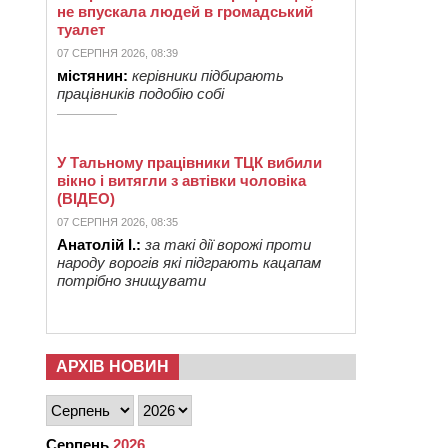
не впускала людей в громадський
туалет
07 СЕРПНЯ 2026, 08:39
містянин:
керівники підбирають
працівників подобію собі
У Тальному працівники ТЦК вибили
вікно і витягли з автівки чоловіка
(ВІДЕО)
07 СЕРПНЯ 2026, 08:35
Анатолій І.:
за такі дії ворожі проти
народу ворогів які підграють кацапам
потрібно знищувати
АРХІВ НОВИН
Серпень
2026