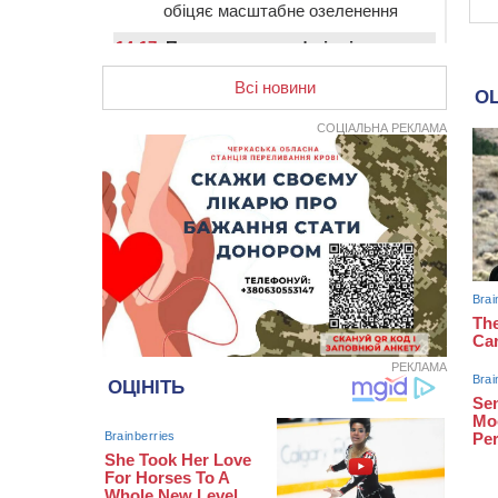
обіцяє масштабне озеленення
14:17
Провокував конфлікт і
зачинився в автівці: у ТЦК
прокоментували скандал із
Всі новини
затриманням чоловіка у
Тальному
СОЦІАЛЬНА РЕКЛАМА
13:55
У Тальному працівники ТЦК
вибили вікно і витягли з автівки
чоловіка (ВІДЕО)
13:27
На Звенигородщині чоловік до
смерті побив 82-річного
односельця
12:57
У Черкасах СБУ викрила
прокремлівську агітаторку, яка
закликала до захоплення
РЕКЛАМА
України
12:50
“Як сказати дитині, що тато
загинув?”: для вихователів
Черкащини запускають серію
унікальних тренінгів