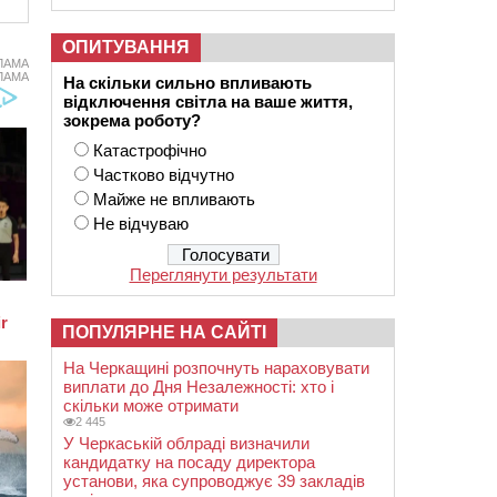
ОПИТУВАННЯ
ЛАМА
ЛАМА
На скільки сильно впливають
відключення світла на ваше життя,
зокрема роботу?
Катастрофічно
Частково відчутно
Майже не впливають
Не відчуваю
Переглянути результати
ПОПУЛЯРНЕ НА САЙТІ
На Черкащині розпочнуть нараховувати
виплати до Дня Незалежності: хто і
скільки може отримати
2 445
У Черкаській облраді визначили
кандидатку на посаду директора
установи, яка супроводжує 39 закладів