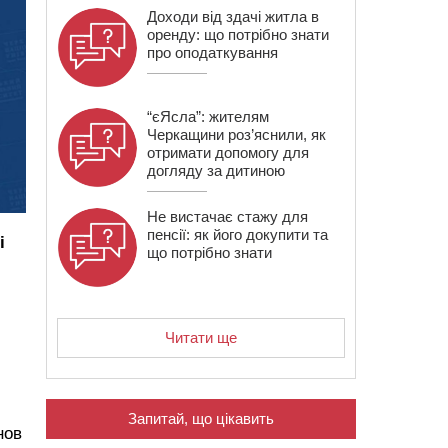
Доходи від здачі житла в
оренду: що потрібно знати
про оподаткування
“єЯсла”: жителям
Черкащини роз’яснили, як
отримати допомогу для
догляду за дитиною
Не вистачає стажу для
пенсії: як його докупити та
і
що потрібно знати
Читати ще
Запитай, що цікавить
нов