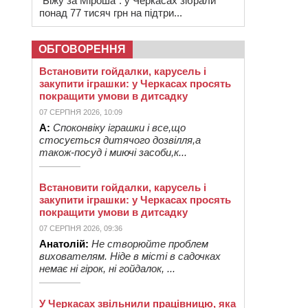
“Біжу за Міроша”: у Черкасах зібрали
понад 77 тисяч грн на підтри...
ОБГОВОРЕННЯ
Встановити гойдалки, карусель і
закупити іграшки: у Черкасах просять
покращити умови в дитсадку
07 СЕРПНЯ 2026, 10:09
А:
Споконвіку іграшки і все,що
стосується дитячого дозвілля,а
також-посуд і миючі засоби,к...
Встановити гойдалки, карусель і
закупити іграшки: у Черкасах просять
покращити умови в дитсадку
07 СЕРПНЯ 2026, 09:36
Анатолій:
Не створюйте проблем
вихователям. Ніде в місті в садочках
немає ні гірок, ні гойдалок, ...
У Черкасах звільнили працівницю, яка