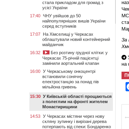
наз
стала прикладом для громад з
усієї України
Чем
МСК
17:40
ЧНУ увійшов до 50
найпопулярніших вишів України
ста
серед вступників
Мар
17:07
На Хімселищі у Черкасах
облаштували новий контейнерний
За
майданчик
Хм
16:32
Без розтину грудної клітки: у
У
Черкасах 75-річній пацієнтці
замінили аортальний клапан
на
16:00
У Черкаському онкоцентрі
П
встановили сонячну
електростанцію за понад пів
мільйона гривень
15:30
У Київській області прощаються
з полеглим на фронті жителем
Монастирищини
14:53
У Черкасах містяни через нову
скляну зупинку і вирізані дерева
потерпають від спеки: Бондаренко