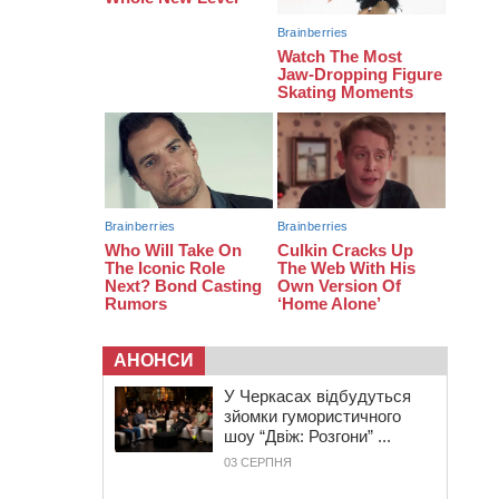
12:14
На Золотоніщині вже десяту
добу гасять пожежу торфу
11:35
Від 80 гривень за кілограм: в
Україні прогнозують стрибок цін на
гречку
10:56
Захисника зі Звенигородщини,
який обороняв Авдіївку,
нагородили “Комбатантським
хрестом”
АНОНСИ
У Черкасах відбудуться
зйомки гумористичного
шоу “Двіж: Розгони” ...
03 СЕРПНЯ