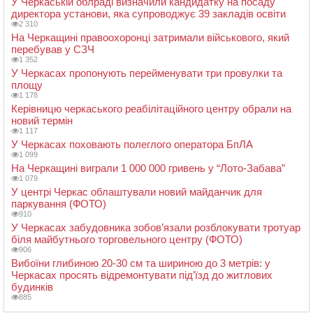
У Черкаській облраді визначили кандидатку на посаду
директора установи, яка супроводжує 39 закладів освіти
2 310
На Черкащині правоохоронці затримали військового, який
перебував у СЗЧ
1 352
У Черкасах пропонують перейменувати три провулки та
площу
1 178
Керівницю черкаського реабілітаційного центру обрали на
новий термін
1 117
У Черкасах поховають полеглого оператора БпЛА
1 099
На Черкащині виграли 1 000 000 гривень у “Лото-Забава”
1 079
У центрі Черкас облаштували новий майданчик для
паркування (ФОТО)
910
У Черкасах забудовника зобов’язали розблокувати тротуар
біля майбутнього торговельного центру (ФОТО)
906
Вибоїни глибиною 20-30 см та шириною до 3 метрів: у
Черкасах просять відремонтувати під’їзд до житлових
будинків
885