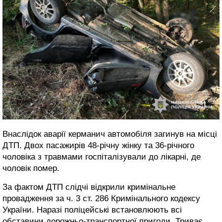
Внаслідок аварії керманич автомобіля загинув на місці
ДТП. Двох пасажирів 48-річну жінку та 36-річного
чоловіка з травмами госпіталізували до лікарні, де
чоловік помер.
За фактом ДТП слідчі відкрили кримінальне
провадження за ч. 3 ст. 286 Кримінального кодексу
України. Наразі поліцейські встановлюють всі
обставини дорожньо-транспортної пригоди. Триває