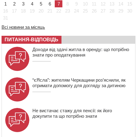
1
2
3
4
5
6
7
8
9
10
11
12
13
14
15
09:42
Ветерани МСК “Дніпро” вибороли бронзу чемпіонату
16
17
18
19
20
21
22
23
24
25
26
27
28
29
30
України
31
08:57
На Уманщині підрядника зобов’язали сплатити понад
670 тис грн штрафу за незаконні зміни до договору
Всі новини за місяць
08:20
Обрано претендента на посаду директора
ПИТАННЯ-ВІДПОВІДЬ
Мокрокалигірського психоневрологічного інтернату
07:23
Уманські міграційники видворили з країни грузина,
Доходи від здачі житла в оренду: що потрібно
який відсидів термін у колонії
знати про оподаткування
“єЯсла”: жителям Черкащини роз’яснили, як
отримати допомогу для догляду за дитиною
Не вистачає стажу для пенсії: як його
докупити та що потрібно знати