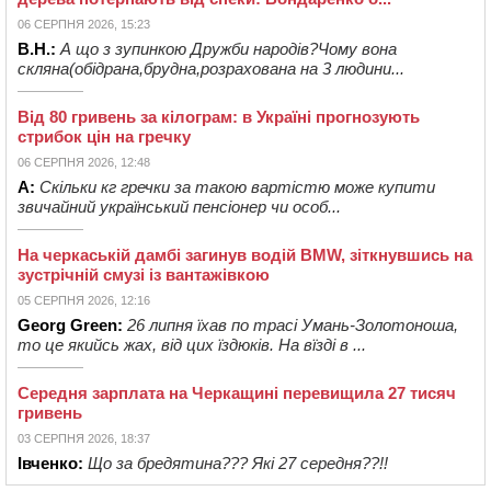
06 СЕРПНЯ 2026, 15:23
В.Н.:
А що з зупинкою Дружби народів?Чому вона
скляна(обідрана,брудна,розрахована на 3 людини...
Від 80 гривень за кілограм: в Україні прогнозують
стрибок цін на гречку
06 СЕРПНЯ 2026, 12:48
А:
Скільки кг гречки за такою вартістю може купити
звичайний український пенсіонер чи особ...
На черкаській дамбі загинув водій BMW, зіткнувшись на
зустрічній смузі із вантажівкою
05 СЕРПНЯ 2026, 12:16
Georg Green:
26 липня їхав по трасі Умань-Золотоноша,
то це якийсь жах, від цих їздюків. На вїзді в ...
Середня зарплата на Черкащині перевищила 27 тисяч
гривень
03 СЕРПНЯ 2026, 18:37
Івченко:
Що за бредятина??? Які 27 середня??!!