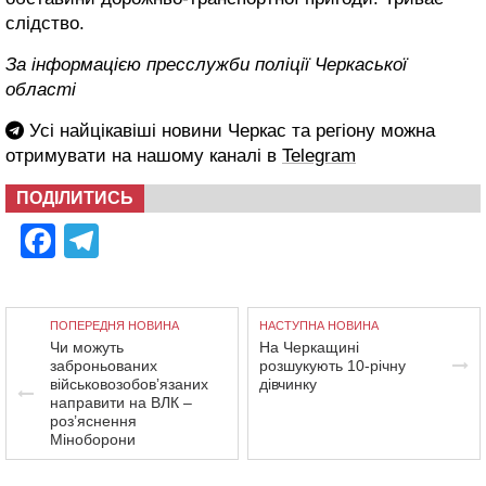
слідство.
За інформацією пресслужби поліції Черкаської
області
Усі найцікавіші новини Черкас та регіону можна
отримувати на нашому каналі в
Telegram
ПОДІЛИТИСЬ
Facebook
Telegram
ПОПЕРЕДНЯ НОВИНА
НАСТУПНА НОВИНА
Чи можуть
На Черкащині
заброньованих
розшукують 10-річну
військовозобовʼязаних
дівчинку
направити на ВЛК –
роз’яснення
Міноборони