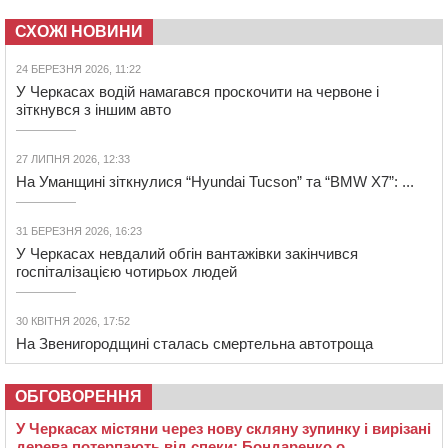
СХОЖІ НОВИНИ
24 БЕРЕЗНЯ 2026, 11:22
У Черкасах водій намагався проскочити на червоне і
зіткнувся з іншим авто
27 ЛИПНЯ 2026, 12:33
На Уманщині зіткнулися “Hyundai Tucson” та “BMW X7”: ...
31 БЕРЕЗНЯ 2026, 16:23
У Черкасах невдалий обгін вантажівки закінчився
госпіталізацією чотирьох людей
30 КВІТНЯ 2026, 17:52
На Звенигородщині сталась смертельна автотроща
ОБГОВОРЕННЯ
У Черкасах містяни через нову скляну зупинку і вирізані
дерева потерпають від спеки: Бондаренко о...