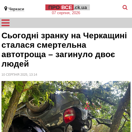
ПРО
ВСЕ
.ck.ua
Черкаси
07 серпня, 2026
Сьогодні зранку на Черкащині
сталася смертельна
автотроща – загинуло двоє
людей
10 СЕРПНЯ 2025, 13:14