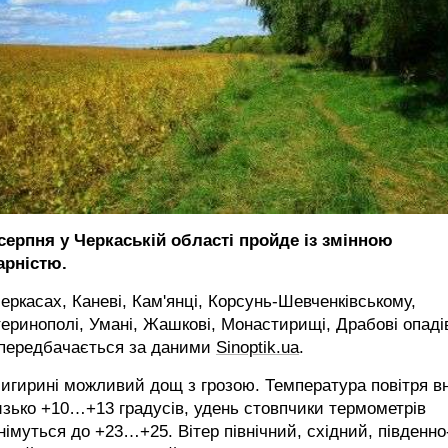
 серпня у Черкаській області пройде із змінною
арністю.
еркасах, Каневі, Кам'янці, Корсунь-Шевченківському,
еринополі, Умані, Жашкові, Монастирищі, Драбові опаді
 передбачається за даними
Sinoptik.ua
.
игирині можливий дощ з грозою. Температура повітря вн
зько +10…+13 градусів, удень стовпчики термометрів
німуться до +23…+25. Вітер північний, східний, південно