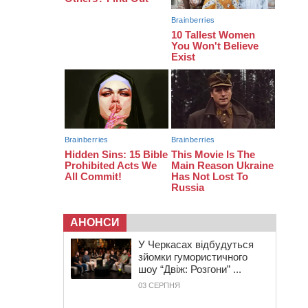
золоті: черкаські спортсмени
тріумфували на чемпіонаті України
20:31
На Черкащині спека
протримається ще день
20:00
Педагогів Черкас запрошують на
зустріч із переможцем Global
Teacher Prize Ukraine 2023
АНОНСИ
У Черкасах відбудуться
зйомки гумористичного
шоу “Двіж: Розгони” ...
03 СЕРПНЯ