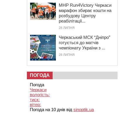
MHP Run4Victory Черкаси
марафон збирає кошти на
розбудову Центру
реабілітації...
28 ЛИПНЯ
Черкаський МСК “Дніпро”
готується до матчів
чемпіонату України з ...
28 ЛИПНЯ
ПОГОДА
Погода
Черкаси
вологість:
тиск:
вітер:
Погода на 10 днів від
sinoptik.ua