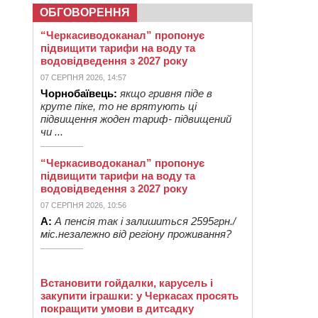
ОБГОВОРЕННЯ
“Черкасиводоканал” пропонує
підвищити тарифи на воду та
водовідведення з 2027 року
07 СЕРПНЯ 2026, 14:57
Чорнобаївець:
якщо гривня піде в
круте піке, то не врятують ці
підвищення жоден тариф- підвищений
чи ...
“Черкасиводоканал” пропонує
підвищити тарифи на воду та
водовідведення з 2027 року
07 СЕРПНЯ 2026, 10:56
А:
А пенсія так і залишиться 2595грн./
міс.незалежно від регіону проживання?
Встановити гойдалки, карусель і
закупити іграшки: у Черкасах просять
покращити умови в дитсадку