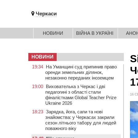
Черкаси
НОВИНИ
ВІЙНА В УКРАЇНІ
АНО
S
НОВИНИ
19:34
На Уманщині суд припинив право
Ч
оренди земельних ділянок,
незаконно переданих іноземцем
1
19:00
Вихователька з Черкас і дві
педагогині з області стали
16 С
фіналістками Global Teacher Prize
Ukraine 2026
18:23
Зарядка, йога, сапи та нові
знайомства: у Черкасах закрили
сезон літнього табору для людей
поважного віку