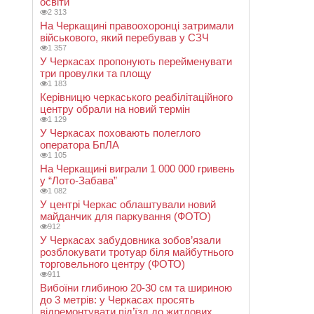
освіти
2 313
На Черкащині правоохоронці затримали
військового, який перебував у СЗЧ
1 357
У Черкасах пропонують перейменувати
три провулки та площу
1 183
Керівницю черкаського реабілітаційного
центру обрали на новий термін
1 129
У Черкасах поховають полеглого
оператора БпЛА
1 105
На Черкащині виграли 1 000 000 гривень
у “Лото-Забава”
1 082
У центрі Черкас облаштували новий
майданчик для паркування (ФОТО)
912
У Черкасах забудовника зобов’язали
розблокувати тротуар біля майбутнього
торговельного центру (ФОТО)
911
Вибоїни глибиною 20-30 см та шириною
до 3 метрів: у Черкасах просять
відремонтувати під’їзд до житлових