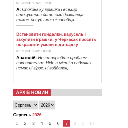
07 СЕРПНЯ 2026, 10:09
А:
Споконвіку іграшки і все,що
стосується дитячого дозвілля,а
також-посуд і миючі засоби,к...
Встановити гойдалки, карусель і
закупити іграшки: у Черкасах просять
покращити умови в дитсадку
07 СЕРПНЯ 2026, 09:36
Анатолій:
Не створюйте проблем
вихователям. Ніде в місті в садочках
немає ні гірок, ні гойдалок, ...
АРХІВ НОВИН
Серпень
2026
1
2
3
4
5
6
7
8
9
10