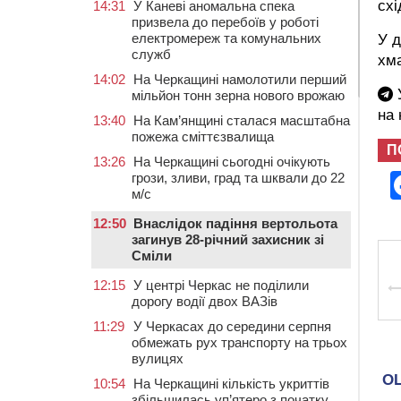
схі
14:31
У Каневі аномальна спека
призвела до перебоїв у роботі
електромереж та комунальних
У д
служб
хма
14:02
На Черкащині намолотили перший
У
мільйон тонн зерна нового врожаю
на
13:40
На Кам’янщині сталася масштабна
пожежа сміттєзвалища
П
13:26
На Черкащині сьогодні очікують
грози, зливи, град та шквали до 22
м/с
12:50
Внаслідок падіння вертольота
загинув 28-річний захисник зі
Сміли
12:15
У центрі Черкас не поділили
дорогу водії двох ВАЗів
11:29
У Черкасах до середини серпня
обмежать рух транспорту на трьох
вулицях
10:54
На Черкащині кількість укриттів
збільшилась уп’ятеро з початку