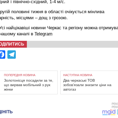
дний і північно-східний, 1-4 м/с.
ругій половині тижня в області очікується мінлива
рність, місцями – дощ з грозою.
сі найцікавіші новини Черкас та регіону можна отримув
 нашому каналі в
Telegram
ОДІЛИТИСЬ
Facebook
Telegram
ПОПЕРЕДНЯ НОВИНА
НАСТУПНА НОВИНА
Золотонісця посадили за те,
Два черкаські ТОВ
що вирвав мобільний з рук
зобов’язали знизити ціни на
жінки
автогаз
РЕК
РЕК