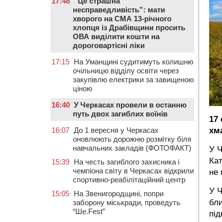
17:48
“Це страшна
несправедливість”: мати
хворого на СМА 13-річного
хлопця із Драбівщини просить
ОВА виділити кошти на
дороговартісні ліки
17:15
На Уманщині судитимуть колишню
очільницю відділу освіти через
закупівлю електрики за завищеною
ціною
16:40
У Черкасах провели в останню
путь двох загиблих воїнів
17
хм
16:07
До 1 вересня у Черкасах
оновлюють дорожню розмітку біля
навчальних закладів (ФОТОФАКТ)
У Ч
Кат
15:39
На честь загиблого захисника і
чемпіона світу в Черкасах відкрили
не
спортивно-реабілітаційний центр
У Ч
15:05
На Звенигородщині, попри
бли
заборону міськради, проведуть
“Ше.Fest”
під