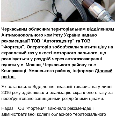
Черкаським обласним територіальним відділенням
Антимонопольного комітету України надано
рекомендації ТОВ "Автогазцентр" та ТОВ
"Фортеця". Операторів зобов’язали знизити ціну на
скраплений газ у якості моторного пального, що
реалізується у роздріб через автогазозаправні
пункти у с. Мошни, Черкаського району та с.
Кочержинці, Уманського району, інформує
Діловий
регіон.
Як встановило Відділення, вказаніі товариства у липні
2016 року здійснювали реалізацію скрапленого газу за
необґрунтовано завищеними роздрібними цінами.
Наразі ТОВ "Фортеця" виконало рекомендації
адміністративної колегії обласного територіального