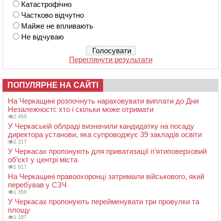
Катастрофічно
Частково відчутно
Майже не впливають
Не відчуваю
Переглянути результати
ПОПУЛЯРНЕ НА САЙТІ
На Черкащині розпочнуть нараховувати виплати до Дня
Незалежності: хто і скільки може отримати
2 459
У Черкаській облраді визначили кандидатку на посаду
директора установи, яка супроводжує 39 закладів освіти
2 317
У Черкасах пропонують для приватизації п’ятиповерховий
об’єкт у центрі міста
1 917
На Черкащині правоохоронці затримали військового, який
перебував у СЗЧ
1 359
У Черкасах пропонують перейменувати три провулки та
площу
1 187