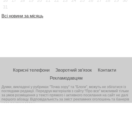
16
17
18
19
20
21
22
23
24
25
26
27
28
29
30
31
Всі новини за місяць
Корисні телефони
Зворотний зв’язок
Контакти
Рекламодавцям
Думки, викладені у рубриках "Точка зору" та "Блоги", можуть не збігатися із
поглядами редакції. Передрук матеріалів з сайту "Про все" можливий тільки
за умов розміщення у тексті прямого і активного посилання на сайт не далі
першого абзацу. Відповідальність за зміст рекламних оголошень та банерів
несе рекламодавець
© 2026, Всі права захищені