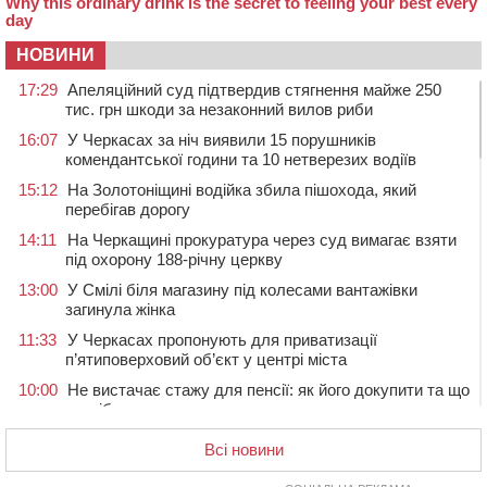
НОВИНИ
17:29
Апеляційний суд підтвердив стягнення майже 250
тис. грн шкоди за незаконний вилов риби
16:07
У Черкасах за ніч виявили 15 порушників
комендантської години та 10 нетверезих водіїв
15:12
На Золотоніщині водійка збила пішохода, який
перебігав дорогу
14:11
На Черкащині прокуратура через суд вимагає взяти
під охорону 188-річну церкву
13:00
У Смілі біля магазину під колесами вантажівки
загинула жінка
11:33
У Черкасах пропонують для приватизації
п’ятиповерховий об’єкт у центрі міста
10:00
Не вистачає стажу для пенсії: як його докупити та що
потрібно знати
08:23
У Черкасах виявили низку недоліків у гуртожитку, де
Всі новини
проживають ВПО