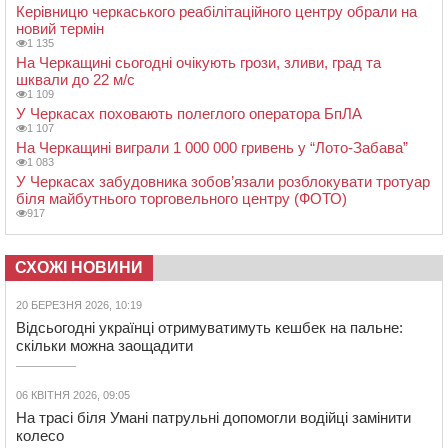
Керівницю черкаського реабілітаційного центру обрали на
новий термін
1 135
На Черкащині сьогодні очікують грози, зливи, град та
шквали до 22 м/с
1 109
У Черкасах поховають полеглого оператора БпЛА
1 107
На Черкащині виграли 1 000 000 гривень у “Лото-Забава”
1 083
У Черкасах забудовника зобов’язали розблокувати тротуар
біля майбутнього торговельного центру (ФОТО)
917
СХОЖІ НОВИНИ
20 БЕРЕЗНЯ 2026, 10:19
Відсьогодні українці отримуватимуть кешбек на пальне:
скільки можна заощадити
06 КВІТНЯ 2026, 09:05
На трасі біля Умані патрульні допомогли водійці замінити
колесо