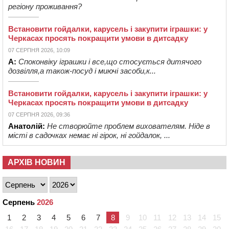
регіону проживання?
Встановити гойдалки, карусель і закупити іграшки: у
Черкасах просять покращити умови в дитсадку
07 СЕРПНЯ 2026, 10:09
А:
Споконвіку іграшки і все,що стосується дитячого
дозвілля,а також-посуд і миючі засоби,к...
Встановити гойдалки, карусель і закупити іграшки: у
Черкасах просять покращити умови в дитсадку
07 СЕРПНЯ 2026, 09:36
Анатолій:
Не створюйте проблем вихователям. Ніде в
місті в садочках немає ні гірок, ні гойдалок, ...
АРХІВ НОВИН
Серпень
2026
1
2
3
4
5
6
7
8
9
10
11
12
13
14
15