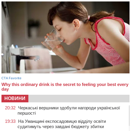
НОВИНИ
20:32
Черкаські вершники здобули нагороди української
першості
19:33
На Уманщині експосадовицю відділу освіти
судитимуть через завдані бюджету збитки