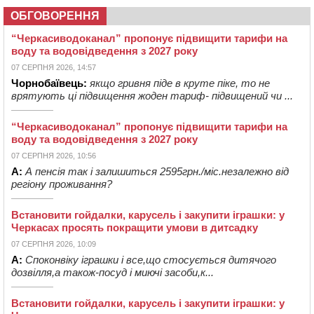
ОБГОВОРЕННЯ
“Черкасиводоканал” пропонує підвищити тарифи на
воду та водовідведення з 2027 року
07 СЕРПНЯ 2026, 14:57
Чорнобаївець:
якщо гривня піде в круте піке, то не
врятують ці підвищення жоден тариф- підвищений чи ...
“Черкасиводоканал” пропонує підвищити тарифи на
воду та водовідведення з 2027 року
07 СЕРПНЯ 2026, 10:56
А:
А пенсія так і залишиться 2595грн./міс.незалежно від
регіону проживання?
Встановити гойдалки, карусель і закупити іграшки: у
Черкасах просять покращити умови в дитсадку
07 СЕРПНЯ 2026, 10:09
А:
Споконвіку іграшки і все,що стосується дитячого
дозвілля,а також-посуд і миючі засоби,к...
Встановити гойдалки, карусель і закупити іграшки: у