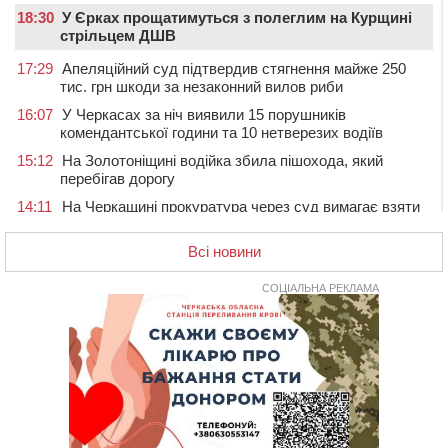
18:30
У Єрках прощатимуться з полеглим на Курщині
стрільцем ДШВ
17:29
Апеляційний суд підтвердив стягнення майже 250
тис. грн шкоди за незаконний вилов риби
16:07
У Черкасах за ніч виявили 15 порушників
комендантської години та 10 нетверезих водіїв
15:12
На Золотоніщині водійка збила пішохода, який
перебігав дорогу
14:11
На Черкащині прокуратура через суд вимагає взяти
під охорону 188-річну церкву
Всі новини
13:00
У Смілі біля магазину під колесами вантажівки
загинула жінка
СОЦІАЛЬНА РЕКЛАМА
11:33
У Черкасах пропонують для приватизації
п’ятиповерховий об’єкт у центрі міста
10:00
Не вистачає стажу для пенсії: як його докупити та що
потрібно знати
08:23
У Черкасах виявили низку недоліків у гуртожитку, де
проживають ВПО
07 СЕРПНЯ 2026, П'ЯТНИЦЯ