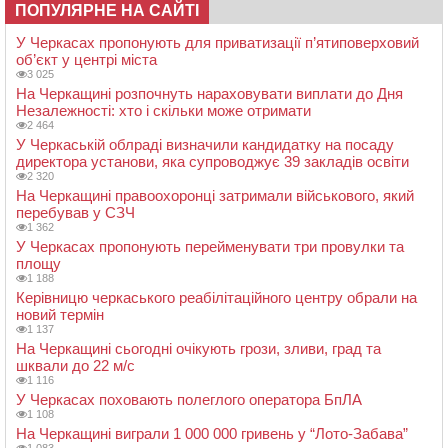
ПОПУЛЯРНЕ НА САЙТІ
У Черкасах пропонують для приватизації п’ятиповерховий
об’єкт у центрі міста
3 025
На Черкащині розпочнуть нараховувати виплати до Дня
Незалежності: хто і скільки може отримати
2 464
У Черкаській облраді визначили кандидатку на посаду
директора установи, яка супроводжує 39 закладів освіти
2 320
На Черкащині правоохоронці затримали військового, який
перебував у СЗЧ
1 362
У Черкасах пропонують перейменувати три провулки та
площу
1 188
Керівницю черкаського реабілітаційного центру обрали на
новий термін
1 137
На Черкащині сьогодні очікують грози, зливи, град та
шквали до 22 м/с
1 116
У Черкасах поховають полеглого оператора БпЛА
1 108
На Черкащині виграли 1 000 000 гривень у “Лото-Забава”
1 083