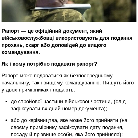
Рапорт — це офіційний документ, який
військовослужбовці використовують для подання
прохань, скарг або доповідей до вищого
командування.
Як і кому потрібно подавати рапорт?
Рапорт може подаватися як безпосередньому
начальнику, так і вищому командуванню. Пишуть його
у двох примірниках і подають:
до стройової частини військової частини, (слід
зафіксувати вхідний номер документа);
або до керівництва, яке може його прийняти (на
своєму примірнику зафіксувати дату подання,
посаду й прізвище особи, яка його прийняла);