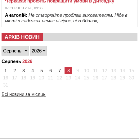
Черкасах просять покращити умови в дитсадку
07 СЕРПНЯ 2026, 09:36
Анатолій:
Не створюйте проблем вихователям. Ніде в
місті в садочках немає ні гірок, ні гойдалок, ...
АРХІВ НОВИН
Серпень
2026
1
2
3
4
5
6
7
8
9
10
11
12
13
14
15
16
17
18
19
20
21
22
23
24
25
26
27
28
29
30
31
Всі новини за місяць