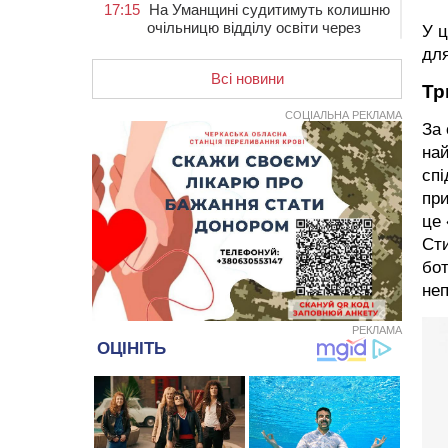
17:15
На Уманщині судитимуть колишню
очільницю відділу освіти через
У ц
закупівлю електрики за завищеною
для
ціною
Всі новини
Тр
16:40
У Черкасах провели в останню
путь двох загиблих воїнів
СОЦІАЛЬНА РЕКЛАМА
За 
16:07
До 1 вересня у Черкасах
най
оновлюють дорожню розмітку біля
спі
навчальних закладів (ФОТОФАКТ)
при
15:39
На честь загиблого захисника і
це 
чемпіона світу в Черкасах відкрили
Сти
спортивно-реабілітаційний центр
бот
15:05
На Звенигородщині, попри
неп
заборону міськради, проведуть
“Ше.Fest”
РЕКЛАМА
14:31
У Каневі аномальна спека
призвела до перебоїв у роботі
електромереж та комунальних
служб
14:02
На Черкащині намолотили перший
мільйон тонн зерна нового врожаю