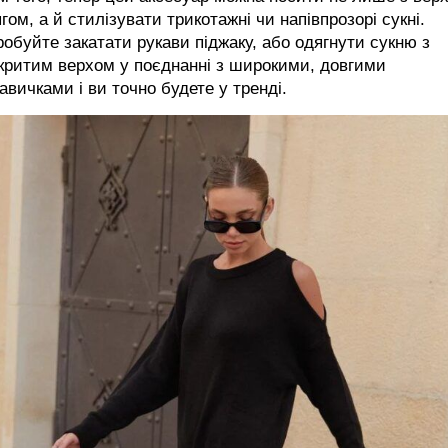
гом, а й стилізувати трикотажні чи напівпрозорі сукні.
обуйте закатати рукави піджаку, або одягнути сукню з
критим верхом у поєднанні з широкими, довгими
авичками і ви точно будете у тренді.