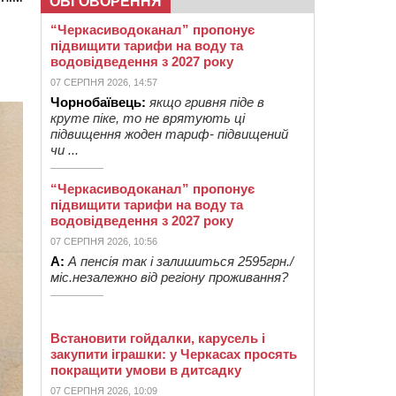
ОБГОВОРЕННЯ
“Черкасиводоканал” пропонує
підвищити тарифи на воду та
водовідведення з 2027 року
07 СЕРПНЯ 2026, 14:57
Чорнобаївець:
якщо гривня піде в
круте піке, то не врятують ці
підвищення жоден тариф- підвищений
чи ...
“Черкасиводоканал” пропонує
підвищити тарифи на воду та
водовідведення з 2027 року
07 СЕРПНЯ 2026, 10:56
А:
А пенсія так і залишиться 2595грн./
міс.незалежно від регіону проживання?
Встановити гойдалки, карусель і
закупити іграшки: у Черкасах просять
покращити умови в дитсадку
07 СЕРПНЯ 2026, 10:09