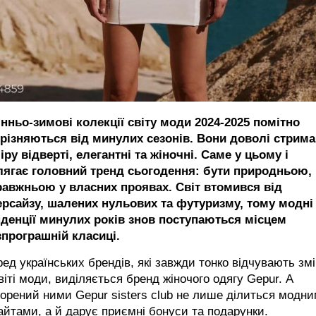
інньо-зимові колекції світу моди 2024-2025 помітно
дрізняються від минулих сезонів. Вони доволі стрима
іру відверті, елегантні та жіночні. Саме у цьому і
лягає головний тренд сьогодення: бути природньою,
равжньою у власних проявах. Світ втомився від
ерсайзу, шалених нульових та футуризму, тому модні
нденції минулих років знов поступаються місцем
зпрограшній класиці.
ед українських брендів, які завжди тонко відчувають зм
віті моди, виділяється бренд жіночого одягу Gepur. А
орений ними Gepur sisters club не лише ділиться модн
айтами, а й дарує приємні бонуси та подарунки.