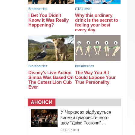
13:40
На Кам’янщині сталася масштабна
пожежа сміттєзвалища
АНОНСИ
У Черкасах відбудуться
зйомки гумористичного
шоу “Двіж: Розгони” ...
03 СЕРПНЯ