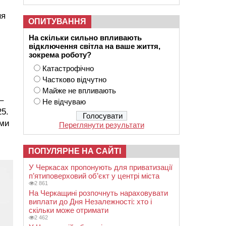
ня
ОПИТУВАННЯ
На скільки сильно впливають
відключення світла на ваше життя,
зокрема роботу?
Катастрофічно
Частково відчутно
Майже не впливають
–
Не відчуваю
25.
ими
Переглянути результати
ПОПУЛЯРНЕ НА САЙТІ
У Черкасах пропонують для приватизації
п’ятиповерховий об’єкт у центрі міста
2 861
На Черкащині розпочнуть нараховувати
виплати до Дня Незалежності: хто і
скільки може отримати
2 462