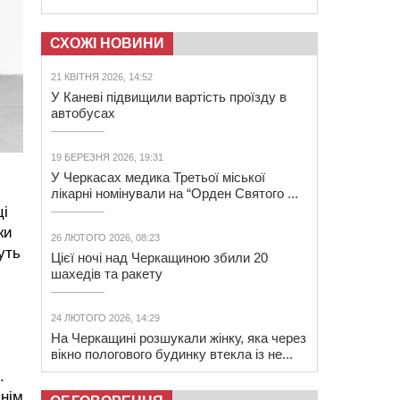
СХОЖІ НОВИНИ
21 КВІТНЯ 2026, 14:52
У Каневі підвищили вартість проїзду в
автобусах
19 БЕРЕЗНЯ 2026, 19:31
У Черкасах медика Третьої міської
лікарні номінували на “Орден Святого ...
ці
ки
26 ЛЮТОГО 2026, 08:23
уть
Цієї ночі над Черкащиною збили 20
шахедів та ракету
24 ЛЮТОГО 2026, 14:29
На Черкащині розшукали жінку, яка через
вікно пологового будинку втекла із не...
.
хнім