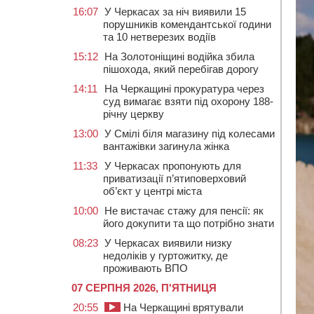
16:07
У Черкасах за ніч виявили 15
порушників комендантської години
та 10 нетверезих водіїв
15:12
На Золотоніщині водійка збила
пішохода, який перебігав дорогу
14:11
На Черкащині прокуратура через
суд вимагає взяти під охорону 188-
річну церкву
13:00
У Смілі біля магазину під колесами
вантажівки загинула жінка
11:33
У Черкасах пропонують для
приватизації п’ятиповерховий
об’єкт у центрі міста
10:00
Не вистачає стажу для пенсії: як
його докупити та що потрібно знати
08:23
У Черкасах виявили низку
недоліків у гуртожитку, де
проживають ВПО
07 СЕРПНЯ 2026, П'ЯТНИЦЯ
20:55
На Черкащині врятували