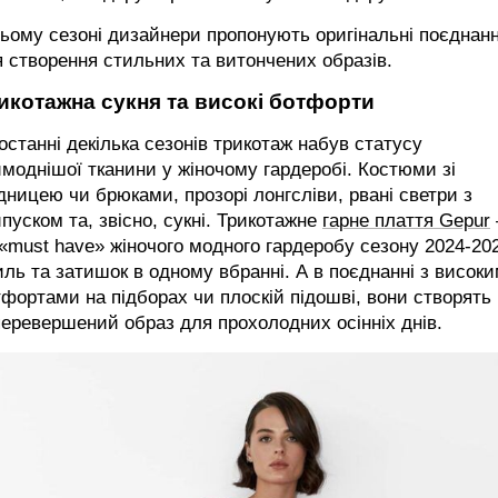
ьому сезоні дизайнери пропонують оригінальні поєднан
 створення стильних та витончених образів.
икотажна сукня та високі ботфорти
останні декілька сезонів трикотаж набув статусу
моднішої тканини у жіночому гардеробі. Костюми зі
дницею чи брюками, прозорі лонгсліви, рвані светри з
пуском та, звісно, сукні. Трикотажне
гарне плаття Gepur
«must have» жіночого модного гардеробу сезону 2024-20
ль та затишок в одному вбранні. А в поєднанні з висок
фортами на підборах чи плоскій підошві, вони створять
еревершений образ для прохолодних осінніх днів.