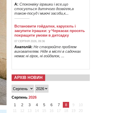
А:
Споконвіку іграшки і все,що
стосується дитячого дозвілля,а
також-посуд і миючі засоби,к...
Встановити гойдалки, карусель і
закупити іграшки: у Черкасах просять
покращити умови в дитсадку
07 СЕРПНЯ 2026, 09:36
Анатолій:
Не створюйте проблем
вихователям. Ніде в місті в садочках
немає ні гірок, ні гойдалок, ...
АРХІВ НОВИН
Серпень
2026
1
2
3
4
5
6
7
8
9
10
11
12
13
14
15
16
17
18
19
20