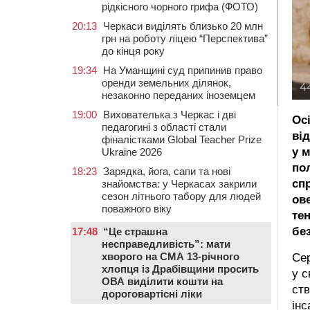
рідкісного чорного грифа (ФОТО)
20:13
Черкаси виділять близько 20 млн
грн на роботу ліцею “Перспектива”
до кінця року
19:34
На Уманщині суд припинив право
оренди земельних ділянок,
незаконно переданих іноземцем
19:00
Вихователька з Черкас і дві
Ос
педагогині з області стали
ві
фіналістками Global Teacher Prize
у м
Ukraine 2026
по
18:23
Зарядка, йога, сапи та нові
сп
знайомства: у Черкасах закрили
сезон літнього табору для людей
ов
поважного віку
те
бе
17:48
“Це страшна
несправедливість”: мати
хворого на СМА 13-річного
Сер
хлопця із Драбівщини просить
у с
ОВА виділити кошти на
ств
дороговартісні ліки
інс