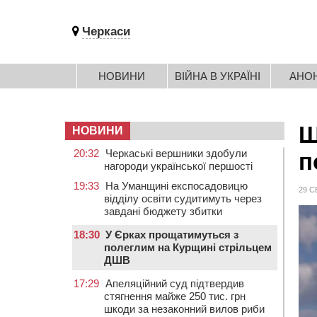
Черкаси
НОВИНИ
ВІЙНА В УКРАЇНІ
АНО
Щ
НОВИНИ
20:32
Черкаські вершники здобули
п
нагороди української першості
19:33
На Уманщині експосадовицю
29 С
відділу освіти судитимуть через
завдані бюджету збитки
18:30
У Єрках прощатимуться з
полеглим на Курщині стрільцем
ДШВ
17:29
Апеляційний суд підтвердив
стягнення майже 250 тис. грн
шкоди за незаконний вилов риби