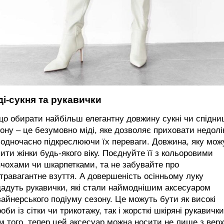
ді-
сукня та рукавички
о обирати найбільш елегантну довжину сукні чи спідни
ону – це безумовно міді, яке дозволяє приховати недолі
, одночасно підкреслюючи їх переваги. Довжина, яку мож
ити жінки будь-якого віку. Поєднуйте її з кольоровими
чохами чи шкарпетками, та не забувайте про
травагантне взуття. А довершеність осінньому луку
адуть рукавички, які стали наймоднішим аксесуаром
айнерського подіуму сезону. Це можуть бути як високі
оби із сітки чи трикотажу, так і жорсткі шкіряні рукавички
м того, тепер цей аксесуар можна носити не лише з вер