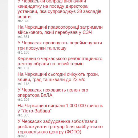
У Черкаській облраді визначили
кандидатку на посаду директора
установи, яка супроводжує 39 закладів
освіти
2 320
На Черкащині правоохоронці затримали
військового, який перебував у СЗЧ
1 361
У Черкасах пропонують перейменувати
три провулки та площу
1 188
Керівницю черкаського реабілітаційного
центру обрали на новий термін
1 137
На Черкащині сьогодні очікують грози,
зливи, град та шквали до 22 м/с
1 113
У Черкасах поховають полеглого
оператора БпЛА
1 108
На Черкащині виграли 1 000 000 гривень
у “Лото-Забава”
1 083
У Черкасах забудовника зобов’язали
розблокувати тротуар біля майбутнього
торговельного центру (ФОТО)
920