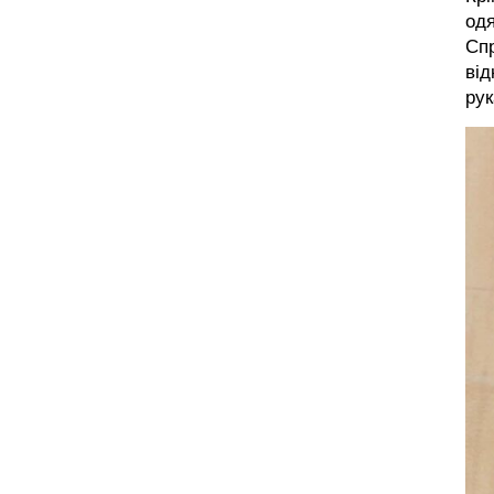
одя
Спр
від
рук