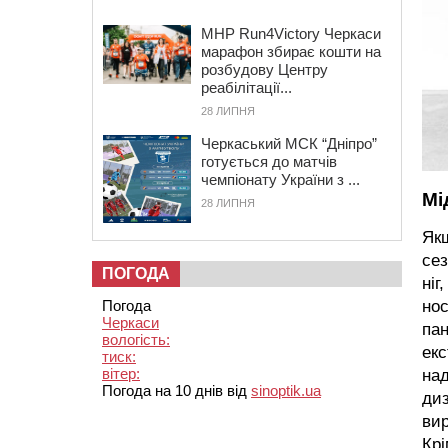
MHP Run4Victory Черкаси
марафон збирає кошти на
розбудову Центру
реабілітації...
28 ЛИПНЯ
Черкаський МСК “Дніпро”
готується до матчів
чемпіонату України з ...
Мі
28 ЛИПНЯ
Якщ
сез
ПОГОДА
ніг
Погода
нос
Черкаси
пан
вологість:
екс
тиск:
вітер:
над
Погода на 10 днів від
sinoptik.ua
диз
вир
Крі