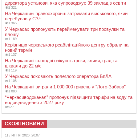
директора установи, яка супроводжує 39 закладів освіти
2 321
На Черкащині правоохоронці затримали військового, який
перебував у СЗЧ
1 365
У Черкасах пропонують перейменувати три провулки та
площу
1 189
Керівницю черкаського реабілітаційного центру обрали на
новий термін
1 137
На Черкащині сьогодні очікують грози, зливи, град та
шквали до 22 м/с
1 119
У Черкасах поховають полеглого оператора БпЛА
1 108
На Черкащині виграли 1 000 000 гривень у “Лото-Забава”
1 083
“Черкасиводоканал” пропонує підвищити тарифи на воду та
водовідведення з 2027 року
927
СХОЖІ НОВИНИ
11 ЛИПНЯ 2026, 20:07