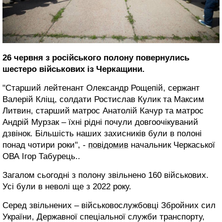
26 червня з російського полону повернулись
шестеро військових із Черкащини.
"Старший лейтенант Олександр Рощепій, сержант
Валерій Кліщ, солдати Ростислав Кулик та Максим
Литвин, старший матрос Анатолій Качур та матрос
Андрій Мурзак – їхні рідні почули довгоочікуваний
дзвінок. Більшість наших захисників були в полоні
понад чотири роки", -
повідомив
начальник Черкаської
ОВА Ігор Табурець..
Загалом сьогодні з полону звільнено 160 військових.
Усі були в неволі ще з 2022 року.
Серед звільнених – військовослужбовці Збройних сил
України, Державної спеціальної служби транспорту,