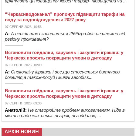
врятують ці підвищення жоден тариф- підвищений чи ...
“Черкасиводоканал” пропонує підвищити тарифи на
воду та водовідведення з 2027 року
07 СЕРПНЯ 2026, 10:56
А:
А пенсія так і залишиться 2595грн./міс.незалежно від
регіону проживання?
Встановити гойдалки, карусель і закупити іграшки: у
Черкасах просять покращити умови в дитсадку
07 СЕРПНЯ 2026, 10:09
А:
Споконвіку іграшки і все,що стосується дитячого
дозвілля,а також-посуд і миючі засоби,к...
Встановити гойдалки, карусель і закупити іграшки: у
Черкасах просять покращити умови в дитсадку
07 СЕРПНЯ 2026, 09:36
Анатолій:
Не створюйте проблем вихователям. Ніде в
місті в садочках немає ні гірок, ні гойдалок, ...
АРХІВ НОВИН