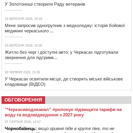
У Золотоноші створили Раду ветеранів
24 БЕРЕЗНЯ 2026, 19:18
Мене запросив одногрупник з медколеджу: історія бойової
медикині черкаського ...
25 БЕРЕЗНЯ 2026, 15:00
Житло без черг і доступні авто: у Черкасах підготували
звернення для підтримк...
20 ЧЕРВНЯ 2026, 15:30
У Черкасах освятили місце, де створять міське військове
кладовище (ВІДЕО)
ОБГОВОРЕННЯ
“Черкасиводоканал” пропонує підвищити тарифи на
воду та водовідведення з 2027 року
07 СЕРПНЯ 2026, 14:57
Чорнобаївець:
якщо гривня піде в круте піке, то не