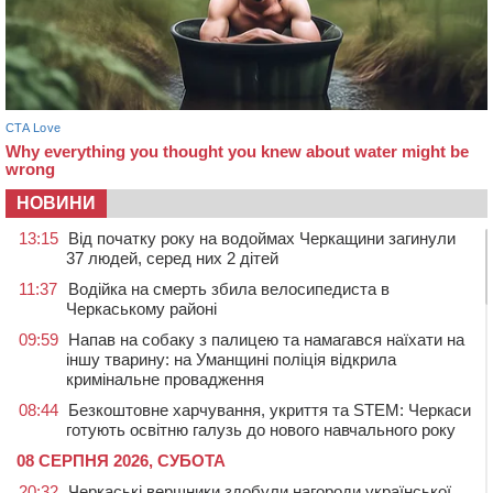
НОВИНИ
13:15
Від початку року на водоймах Черкащини загинули
37 людей, серед них 2 дітей
11:37
Водійка на смерть збила велосипедиста в
Черкаському районі
09:59
Напав на собаку з палицею та намагався наїхати на
іншу тварину: на Уманщині поліція відкрила
кримінальне провадження
08:44
Безкоштовне харчування, укриття та STEM: Черкаси
готують освітню галузь до нового навчального року
08 СЕРПНЯ 2026, СУБОТА
20:32
Черкаські вершники здобули нагороди української