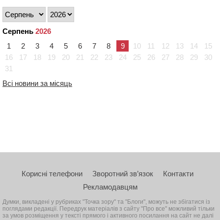
Серпень
2026
1
2
3
4
5
6
7
8
9
10
11
12
13
14
15
16
17
18
19
20
21
22
23
24
25
26
27
28
29
30
31
Всі новини за місяць
Корисні телефони
Зворотний зв’язок
Контакти
Рекламодавцям
Думки, викладені у рубриках "Точка зору" та "Блоги", можуть не збігатися із
поглядами редакції. Передрук матеріалів з сайту "Про все" можливий тільки
за умов розміщення у тексті прямого і активного посилання на сайт не далі