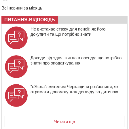
ціною
Всі новини за місяць
16:40
У Черкасах провели в останню путь двох
загиблих воїнів
ПИТАННЯ-ВІДПОВІДЬ
16:07
До 1 вересня у Черкасах оновлюють дорожню
Не вистачає стажу для пенсії: як його
розмітку біля навчальних закладів (ФОТОФАКТ)
докупити та що потрібно знати
15:39
На честь загиблого захисника і чемпіона світу в
Черкасах відкрили спортивно-реабілітаційний центр
Доходи від здачі житла в оренду: що потрібно
знати про оподаткування
“єЯсла”: жителям Черкащини роз’яснили, як
отримати допомогу для догляду за дитиною
Читати ще