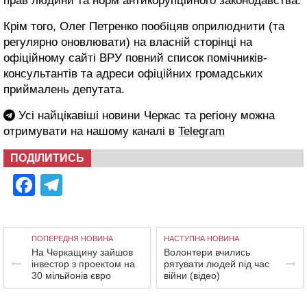
прав людини та норм антикорупційного законодавства.
Крім того,
Олег Петренко
пообіцяв оприлюднити (та
регулярно оновлювати) на власній сторінці на
офіційному сайті ВРУ повний список помічників-
консультантів та адреси офіційних громадських
приймалень депутата.
Усі найцікавіші новини Черкас та регіону можна
отримувати на нашому каналі в
Telegram
ПОДІЛИТИСЬ
Facebook
Telegram
ПОПЕРЕДНЯ НОВИНА
НАСТУПНА НОВИНА
На Черкащину зайшов
Волонтери вчились
інвестор з проектом на
рятувати людей під час
30 мільйонів євро
війни (відео)