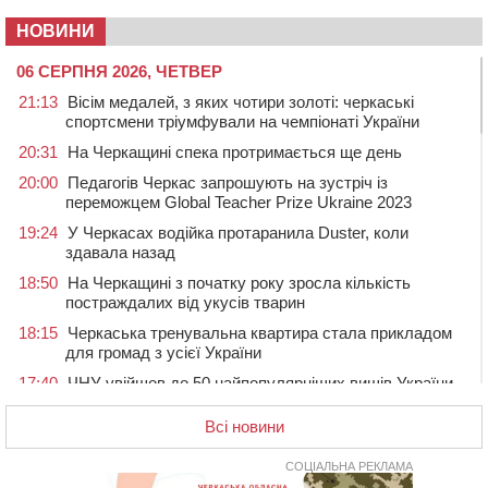
НОВИНИ
06 СЕРПНЯ 2026, ЧЕТВЕР
21:13
Вісім медалей, з яких чотири золоті: черкаські
спортсмени тріумфували на чемпіонаті України
20:31
На Черкащині спека протримається ще день
20:00
Педагогів Черкас запрошують на зустріч із
переможцем Global Teacher Prize Ukraine 2023
19:24
У Черкасах водійка протаранила Duster, коли
здавала назад
18:50
На Черкащині з початку року зросла кількість
постраждалих від укусів тварин
18:15
Черкаська тренувальна квартира стала прикладом
для громад з усієї України
17:40
ЧНУ увійшов до 50 найпопулярніших вишів України
серед вступників
Всі новини
17:07
На Хімселищі у Черкасах облаштували новий
контейнерний майданчик
СОЦІАЛЬНА РЕКЛАМА
16:32
Без розтину грудної клітки: у Черкасах 75-річній