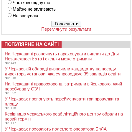
Частково відчутно
Майже не впливають
Не відчуваю
Переглянути результати
ПОПУЛЯРНЕ НА САЙТІ
На Черкащині розпочнуть нараховувати виплати до Дня
Незалежності: хто і скільки може отримати
2 443
У Черкаській облраді визначили кандидатку на посаду
директора установи, яка супроводжує 39 закладів освіти
2 310
На Черкащині правоохоронці затримали військового, який
перебував у СЗЧ
1 352
У Черкасах пропонують перейменувати три провулки та
площу
1 178
Керівницю черкаського реабілітаційного центру обрали на
новий термін
1 117
У Черкасах поховають полеглого оператора БпЛА