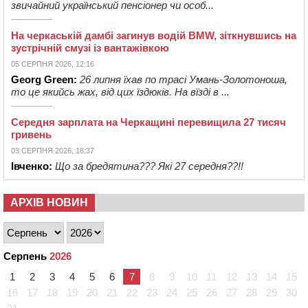
звичайний український пенсіонер чи особ...
На черкаській дамбі загинув водій BMW, зіткнувшись на
зустрічній смузі із вантажівкою
05 СЕРПНЯ 2026, 12:16
Georg Green:
26 липня їхав по трасі Умань-Золотоноша,
то це якийсь жах, від цих їздюків. На вїзді в ...
Середня зарплата на Черкащині перевищила 27 тисяч
гривень
03 СЕРПНЯ 2026, 18:37
Івченко:
Що за бредятина??? Які 27 середня??!!
АРХІВ НОВИН
Серпень
2026
1
2
3
4
5
6
7
8
9
10
11
12
13
14
15
16
17
18
19
20
21
22
23
24
25
26
27
28
29
30