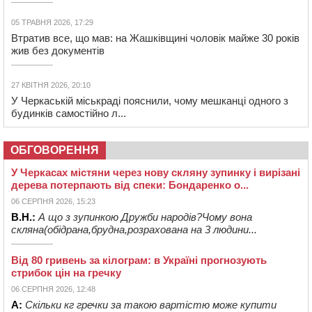
05 ТРАВНЯ 2026, 17:29
Втратив все, що мав: на Жашківщині чоловік майже 30 років
жив без документів
27 КВІТНЯ 2026, 20:10
У Черкаській міськраді пояснили, чому мешканці одного з
будинків самостійно л...
ОБГОВОРЕННЯ
У Черкасах містяни через нову скляну зупинку і вирізані
дерева потерпають від спеки: Бондаренко о...
06 СЕРПНЯ 2026, 15:23
В.Н.:
А що з зупинкою Дружби народів?Чому вона
скляна(обідрана,брудна,розрахована на 3 людини...
Від 80 гривень за кілограм: в Україні прогнозують
стрибок цін на гречку
06 СЕРПНЯ 2026, 12:48
А:
Скільки кг гречки за такою вартістю може купити