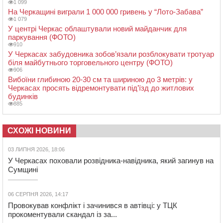
1 099
На Черкащині виграли 1 000 000 гривень у “Лото-Забава”
1 079
У центрі Черкас облаштували новий майданчик для
паркування (ФОТО)
910
У Черкасах забудовника зобов’язали розблокувати тротуар
біля майбутнього торговельного центру (ФОТО)
906
Вибоїни глибиною 20-30 см та шириною до 3 метрів: у
Черкасах просять відремонтувати під’їзд до житлових
будинків
885
СХОЖІ НОВИНИ
03 ЛИПНЯ 2026, 18:06
У Черкасах поховали розвідника-навідника, який загинув на
Сумщині
06 СЕРПНЯ 2026, 14:17
Провокував конфлікт і зачинився в автівці: у ТЦК
прокоментували скандал із за...