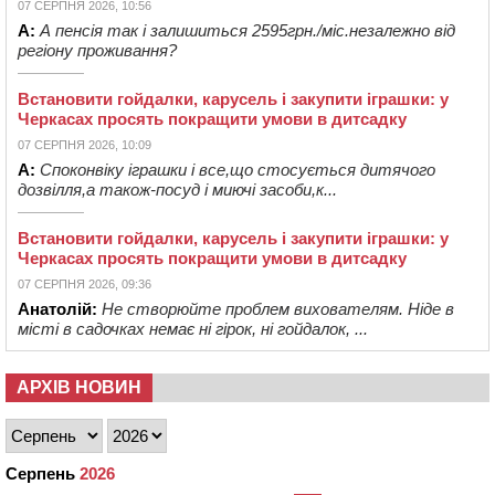
07 СЕРПНЯ 2026, 10:56
А:
А пенсія так і залишиться 2595грн./міс.незалежно від
регіону проживання?
Встановити гойдалки, карусель і закупити іграшки: у
Черкасах просять покращити умови в дитсадку
07 СЕРПНЯ 2026, 10:09
А:
Споконвіку іграшки і все,що стосується дитячого
дозвілля,а також-посуд і миючі засоби,к...
Встановити гойдалки, карусель і закупити іграшки: у
Черкасах просять покращити умови в дитсадку
07 СЕРПНЯ 2026, 09:36
Анатолій:
Не створюйте проблем вихователям. Ніде в
місті в садочках немає ні гірок, ні гойдалок, ...
АРХІВ НОВИН
Серпень
2026