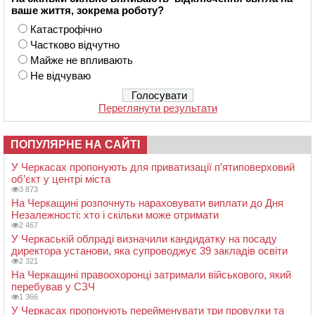
ваше життя, зокрема роботу?
Катастрофічно
Частково відчутно
Майже не впливають
Не відчуваю
Переглянути результати
ПОПУЛЯРНЕ НА САЙТІ
У Черкасах пропонують для приватизації п’ятиповерховий
об’єкт у центрі міста
3 873
На Черкащині розпочнуть нараховувати виплати до Дня
Незалежності: хто і скільки може отримати
2 467
У Черкаській облраді визначили кандидатку на посаду
директора установи, яка супроводжує 39 закладів освіти
2 321
На Черкащині правоохоронці затримали військового, який
перебував у СЗЧ
1 366
У Черкасах пропонують перейменувати три провулки та