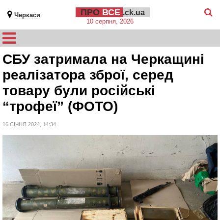
ПРО
ВСЕ
.ck.ua
Черкаси
10 серпня, 2026
СБУ затримала на Черкащині
реалізатора зброї, серед
товару були російські
“трофеї” (ФОТО)
16 СІЧНЯ 2024, 14:34