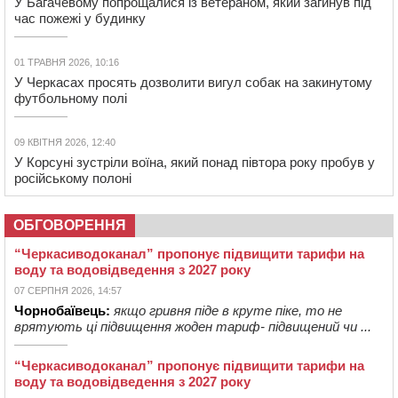
У Багачевому попрощалися із ветераном, який загинув під
час пожежі у будинку
01 ТРАВНЯ 2026, 10:16
У Черкасах просять дозволити вигул собак на закинутому
футбольному полі
09 КВІТНЯ 2026, 12:40
У Корсуні зустріли воїна, який понад півтора року пробув у
російському полоні
ОБГОВОРЕННЯ
“Черкасиводоканал” пропонує підвищити тарифи на
воду та водовідведення з 2027 року
07 СЕРПНЯ 2026, 14:57
Чорнобаївець:
якщо гривня піде в круте піке, то не
врятують ці підвищення жоден тариф- підвищений чи ...
“Черкасиводоканал” пропонує підвищити тарифи на
воду та водовідведення з 2027 року