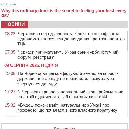
НОВИНИ
08:22
Черкащина серед лідерів за кількістю штрафів для
підприємств через неподання даних про транспорт до
ТЦК
07:35
Черкаси прийматимуть Український урбаністичний
форум: реєстрація
09 СЕРПНЯ 2026, НЕДІЛЯ
19:08
На Чорнобаївщині конфіскували землю на користь
держави, але оренду не припинили: прокуратура
звернулася до суду
17:27
У Черкасах триває завершальний етап прийому заяв
на літній відпочинок дітей пільгових категорій
15:32
«Будеш пожежним!»: рятувальник з Умані про
професію, що почалася з його власного порятунку
13:15
Від початку року на водоймах Черкащини загинули
37 людей, серед них 2 дітей
Всі новини