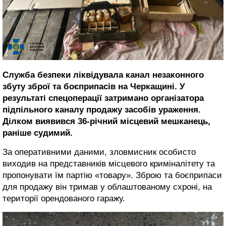
Служба безпеки ліквідувала канал незаконного
збуту зброї та боєприпасів на Черкащині. У
результаті спецоперації затримано організатора
підпільного каналу продажу засобів ураження.
Ділком виявився 36-річний місцевий мешканець,
раніше судимий.
За оперативними даними, зловмисник особисто
виходив на представників місцевого криміналітету та
пропонувати їм партію «товару». Зброю та боєприпаси
для продажу він тримав у облаштованому схроні, на
території орендованого гаражу.