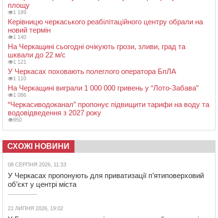
площу
1 189
Керівницю черкаського реабілітаційного центру обрали на
новий термін
1 140
На Черкащині сьогодні очікують грози, зливи, град та
шквали до 22 м/с
1 121
У Черкасах поховають полеглого оператора БпЛА
1 110
На Черкащині виграли 1 000 000 гривень у “Лото-Забава”
1 086
“Черкасиводоканал” пропонує підвищити тарифи на воду та
водовідведення з 2027 року
950
СХОЖІ НОВИНИ
08 СЕРПНЯ 2026, 11:33
У Черкасах пропонують для приватизації п’ятиповерховий
об’єкт у центрі міста
21 ЛИПНЯ 2026, 19:02