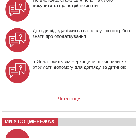
докупити та що потрібно знати
18:23
Зарядка, йога, сапи та нові знайомства: у Черкасах
закрили сезон літнього табору для людей поважного
віку
Доходи від здачі житла в оренду: що потрібно
знати про оподаткування
“єЯсла”: жителям Черкащини роз’яснили, як
отримати допомогу для догляду за дитиною
Читати ще
МИ У СОЦМЕРЕЖАХ