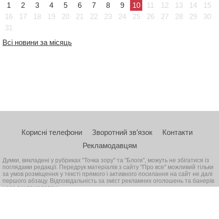
1
2
3
4
5
6
7
8
9
10
11
12
13
14
15
16
17
18
19
20
21
22
23
24
25
26
27
28
29
30
31
Всі новини за місяць
Корисні телефони
Зворотний зв’язок
Контакти
Рекламодавцям
Думки, викладені у рубриках "Точка зору" та "Блоги", можуть не збігатися із
поглядами редакції. Передрук матеріалів з сайту "Про все" можливий тільки
за умов розміщення у тексті прямого і активного посилання на сайт не далі
першого абзацу. Відповідальність за зміст рекламних оголошень та банерів
несе рекламодавець
© 2026, Всі права захищені