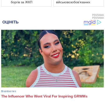
боргів за ЖКП
військовозобовʼязаних
РЕКЛАМА
РЕКЛАМА