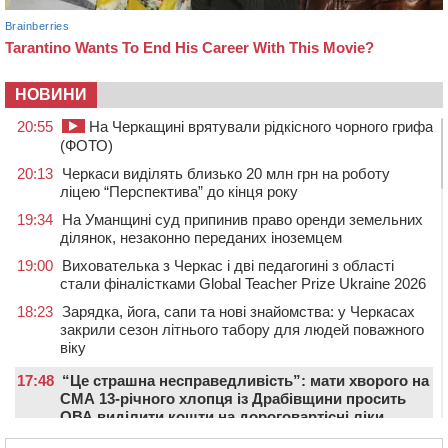
НОВИНИ
20:55
На Черкащині врятували рідкісного чорного грифа
(ФОТО)
20:13
Черкаси виділять близько 20 млн грн на роботу
ліцею “Перспектива” до кінця року
19:34
На Уманщині суд припинив право оренди земельних
ділянок, незаконно переданих іноземцем
19:00
Вихователька з Черкас і дві педагогині з області
стали фіналістками Global Teacher Prize Ukraine 2026
18:23
Зарядка, йога, сапи та нові знайомства: у Черкасах
закрили сезон літнього табору для людей поважного
віку
17:48
“Це страшна несправедливість”: мати хворого на
СМА 13-річного хлопця із Драбівщини просить
ОВА виділити кошти на дороговартісні ліки