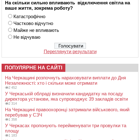
На скільки сильно впливають відключення світла на
ваше життя, зокрема роботу?
Катастрофічно
Частково відчутно
Майже не впливають
Не відчуваю
Переглянути результати
ПОПУЛЯРНЕ НА САЙТІ
На Черкащині розпочнуть нараховувати виплати до Дня
Незалежності: хто і скільки може отримати
2 452
У Черкаській облраді визначили кандидатку на посаду
директора установи, яка супроводжує 39 закладів освіти
2 314
На Черкащині правоохоронці затримали військового, який
перебував у СЗЧ
1 358
У Черкасах пропонують перейменувати три провулки та
площу
1 183