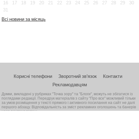
16
17
18
19
20
21
22
23
24
25
26
27
28
29
30
31
Всі новини за місяць
Корисні телефони
Зворотний зв’язок
Контакти
Рекламодавцям
Думки, викладені у рубриках "Точка зору" та "Блоги", можуть не збігатися із
поглядами редакції. Передрук матеріалів з сайту "Про все" можливий тільки
за умов розміщення у тексті прямого і активного посилання на сайт не далі
першого абзацу. Відповідальність за зміст рекламних оголошень та банерів
несе рекламодавець
© 2026, Всі права захищені