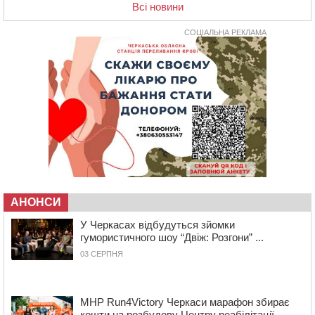
17:15
На Уманщині судитимуть колишню очільницю відділу
Всі новини
освіти через закупівлю електрики за завищеною
ціною
СОЦІАЛЬНА РЕКЛАМА
16:40
У Черкасах провели в останню путь двох
загиблих воїнів
16:07
До 1 вересня у Черкасах оновлюють дорожню
розмітку біля навчальних закладів (ФОТОФАКТ)
15:39
На честь загиблого захисника і чемпіона світу в
Черкасах відкрили спортивно-реабілітаційний центр
15:05
На Звенигородщині, попри заборону міськради,
проведуть “Ше.Fest”
14:31
У Каневі аномальна спека призвела до перебоїв у
роботі електромереж та комунальних служб
АНОНСИ
14:02
На Черкащині намолотили перший мільйон тонн
У Черкасах відбудуться зйомки
зерна нового врожаю
гумористичного шоу “Двіж: Розгони” ...
13:40
На Кам’янщині сталася масштабна пожежа
03 СЕРПНЯ
сміттєзвалища
13:26
На Черкащині сьогодні очікують грози, зливи, град та
шквали до 22 м/с
MHP Run4Victory Черкаси марафон збирає
кошти на розбудову Центру реабілітації...