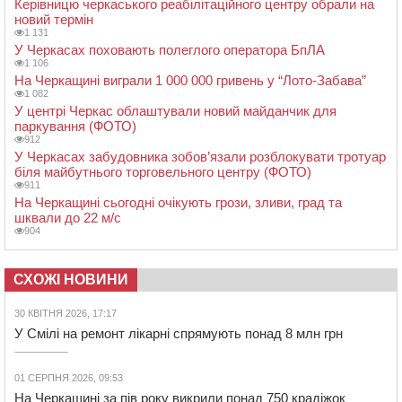
Керівницю черкаського реабілітаційного центру обрали на
новий термін
1 131
У Черкасах поховають полеглого оператора БпЛА
1 106
На Черкащині виграли 1 000 000 гривень у “Лото-Забава”
1 082
У центрі Черкас облаштували новий майданчик для
паркування (ФОТО)
912
У Черкасах забудовника зобов’язали розблокувати тротуар
біля майбутнього торговельного центру (ФОТО)
911
На Черкащині сьогодні очікують грози, зливи, град та
шквали до 22 м/с
904
СХОЖІ НОВИНИ
30 КВІТНЯ 2026, 17:17
У Смілі на ремонт лікарні спрямують понад 8 млн грн
01 СЕРПНЯ 2026, 09:53
На Черкащині за пів року викрили понад 750 крадіжок