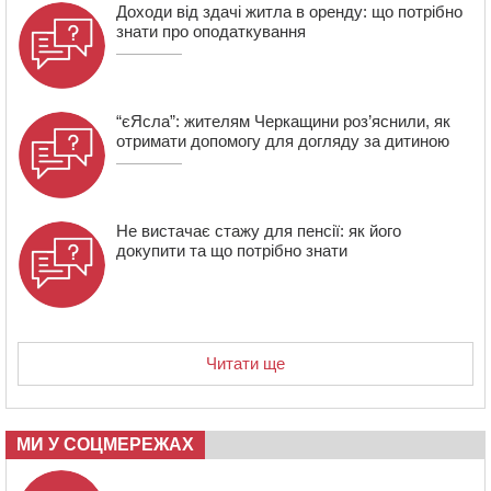
21:13
Вісім медалей, з яких чотири золоті: черкаські
Доходи від здачі житла в оренду: що потрібно
спортсмени тріумфували на чемпіонаті України
знати про оподаткування
“єЯсла”: жителям Черкащини роз’яснили, як
отримати допомогу для догляду за дитиною
Не вистачає стажу для пенсії: як його
докупити та що потрібно знати
Читати ще
МИ У СОЦМЕРЕЖАХ