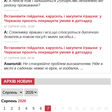
А:
А пенсія так і залишиться 2595грн./міс.незалежно від
регіону проживання?
Встановити гойдалки, карусель і закупити іграшки: у
Черкасах просять покращити умови в дитсадку
07 СЕРПНЯ 2026, 10:09
А:
Споконвіку іграшки і все,що стосується дитячого
дозвілля,а також-посуд і миючі засоби,к...
Встановити гойдалки, карусель і закупити іграшки: у
Черкасах просять покращити умови в дитсадку
07 СЕРПНЯ 2026, 09:36
Анатолій:
Не створюйте проблем вихователям. Ніде в
місті в садочках немає ні гірок, ні гойдалок, ...
АРХІВ НОВИН
Серпень
2026
1
2
3
4
5
6
7
8
9
10
11
12
13
14
15